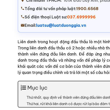
Chi nhánh TPHCM:
161A Đào Duy Anh, phư
Tổng đài tư vấn pháp luật:
1900.6568
Số điện thoại Luật sư:
037.6999996
Email:
luatsu@luatduonggia.vn
Liên danh trong hoạt động đấu thầu là một hìn
Trong liên danh đấu thầu có 2 hoặc nhiều nhà t
thành viên đứng đầu liên danh. Để đáp ứng nhu
danh trong đấu thầu và những vấn đề pháp lý có 
khái quát các vấn đề cơ bản của thành viên đứn
lý quan trọng điều chỉnh và trả lời một số câu h
Mục lục
Thứ nhất, quy định về thành viên đứng đầu liên dan
Thứ hai, rút khỏi liên danh có được rút lại bảo đảm