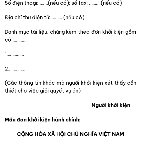
Số điện thoại: ….…(nếu có); số fax: ……….(nếu có)
Địa chỉ thư điện tử: ……… (nếu có).
Danh mục tài liệu, chứng kèm theo đơn khởi kiện gồm
có:…………
1……………
2……………
(Các thông tin khác mà người khởi kiện xét thấy cần
thiết cho việc giải quyết vụ án)
Người khởi kiện
Mẫu đơn khởi kiện hành chính:
CỘNG HÒA XÃ HỘI CHỦ NGHĨA VIỆT NAM