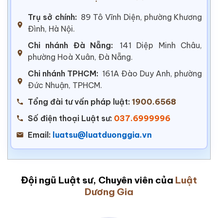
Trụ sở chính:
89 Tô Vĩnh Diện, phường Khương
Đình, Hà Nội.
Chi nhánh Đà Nẵng:
141 Diệp Minh Châu,
phường Hoà Xuân, Đà Nẵng.
Chi nhánh TPHCM:
161A Đào Duy Anh, phường
Đức Nhuận, TPHCM.
Tổng đài tư vấn pháp luật:
1900.6568
Số điện thoại Luật sư:
037.6999996
Email:
luatsu@luatduonggia.vn
Đội ngũ Luật sư, Chuyên viên của
Luật
Dương Gia