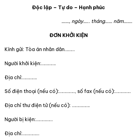
Độc lập – Tự do – Hạnh phúc
……, ngày….. tháng…… năm…….
ĐƠN KHỞI KIỆN
Kính gửi: Tòa án nhân dân………
Người khởi kiện
:………….
Địa chỉ:………….
Số điện thoại (nếu có):………….., số fax (nếu có):…………..
Địa chỉ thư điện tử (nếu có): …………….
Người bị kiện
:……………
Địa chỉ:……………