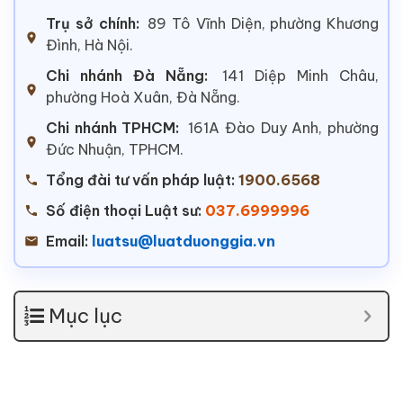
Trụ sở chính:
89 Tô Vĩnh Diện, phường Khương
Đình, Hà Nội.
Chi nhánh Đà Nẵng:
141 Diệp Minh Châu,
phường Hoà Xuân, Đà Nẵng.
Chi nhánh TPHCM:
161A Đào Duy Anh, phường
Đức Nhuận, TPHCM.
Tổng đài tư vấn pháp luật:
1900.6568
Số điện thoại Luật sư:
037.6999996
Email:
luatsu@luatduonggia.vn
Mục lục