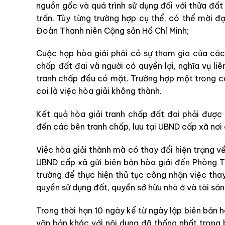
nguồn gốc và quá trình sử dụng đối với thửa đất 
trấn. Tùy từng trường hợp cụ thể, có thể mời đạ
Đoàn Thanh niên Cộng sản Hồ Chí Minh;
Cuộc họp hòa giải phải có sự tham gia của các
chấp đất đai và người có quyền lợi, nghĩa vụ liê
tranh chấp đều có mặt. Trường hợp một trong cá
coi là việc hòa giải không thành.
Kết quả hòa giải tranh chấp đất đai phải được 
đến các bên tranh chấp, lưu tại UBND cấp xã nơi
Việc hòa giải thành mà có thay đổi hiện trạng về r
UBND cấp xã gửi biên bản hòa giải đến Phòng T
trường để thực hiện thủ tục công nhận việc t
quyền sử dụng đất, quyền sở hữu nhà ở và tài sản 
Trong thời hạn 10 ngày kể từ ngày lập biên bản 
văn bản khác với nội dung đã thống nhất trong 