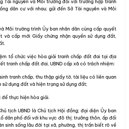
g Tài nguyên và Môi trường đối với trường hợp tranh
đồng dân cư với nhau; gửi đến Sở Tài nguyên và Môi
và Môi trường trình Ủy ban nhân dân cùng cấp quyết
đất và cấp mới Giấy chứng nhận quyền sử dụng đất,
ất.
ệm tổ chức việc hòa giải tranh chấp đất đai tại địa
ết tranh chấp đất đai, UBND cấp xã có trách nhiệm:
nh tranh chấp, thu thập giấy tờ, tài liệu có liên quan
 sử dụng đất và hiện trạng sử dụng đất;
 để thực hiện hòa giải.
ủ tịch UBND là Chủ tịch Hội đồng; đại diện Ủy ban
tổ dân phố đối với khu vực đô thị; trưởng thôn, ấp đối
 sinh sống lâu đời tại xã, phường, thị trấn biết rõ về