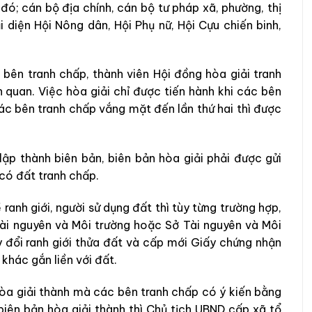
đó; cán bộ địa chính, cán bộ tư pháp xã, phường, thị
i diện Hội Nông dân, Hội Phụ nữ, Hội Cựu chiến binh,
 bên tranh chấp, thành viên Hội đồng hòa giải tranh
n quan. Việc hòa giải chỉ được tiến hành khi các bên
c bên tranh chấp vắng mặt đến lần thứ hai thì được
lập thành biên bản, biên bản hòa giải phải được gửi
 có đất tranh chấp.
anh giới, người sử dụng đất thì tùy từng trường hợp,
ài nguyên và Môi trường hoặc Sở Tài nguyên và Môi
hay đổi ranh giới thửa đất và cấp mới Giấy chứng nhận
khác gắn liền với đất.
hòa giải thành mà các bên tranh chấp có ý kiến bằng
biên bản hòa giải thành thì Chủ tịch UBND cấp xã tổ