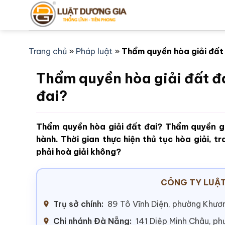
Bỏ
qua
nội
dung
Trang chủ
»
Pháp luật
»
Thẩm quyền hòa giải đất 
Thẩm quyền hòa giải đất đa
đai?
Thẩm quyền hòa giải đất đai? Thẩm quyền gi
hành. Thời gian thực hiện thủ tục hòa giải, 
phải hoà giải không?
CÔNG TY LUẬT
Trụ sở chính:
89 Tô Vĩnh Diện, phường Khươn
Chi nhánh Đà Nẵng:
141 Diệp Minh Châu, p