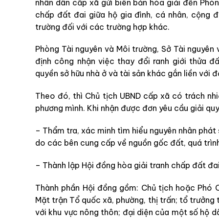
nhân dân cấp xã gửi biên bản hòa giải đến Phòn
chấp đất đai giữa hộ gia đình, cá nhân, cộng 
trường đối với các trường hợp khác.
Phòng Tài nguyên và Môi trường, Sở Tài nguyên 
định công nhận việc thay đổi ranh giới thửa 
quyền sở hữu nhà ở và tài sản khác gắn liền với đ
Theo đó, thì Chủ tịch UBND cấp xã có trách nhi
phương mình. Khi nhận được đơn yêu cầu giải quy
– Thẩm tra, xác minh tìm hiểu nguyên nhân phát si
do các bên cung cấp về nguồn gốc đất, quá trình
– Thành lập Hội đồng hòa giải tranh chấp đất đai
Thành phần Hội đồng gồm: Chủ tịch hoặc Phó Ch
Mặt trận Tổ quốc xã, phường, thị trấn; tổ trưởng 
với khu vực nông thôn; đại diện của một số hộ dân