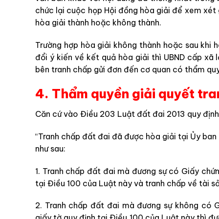
chức lại cuộc họp Hội đồng hòa giải để xem xét g
hòa giải thành hoặc không thành.
Trường hợp hòa giải không thành hoặc sau khi h
đổi ý kiến về kết quả hòa giải thì UBND cấp xã
bên tranh chấp gửi đơn đến cơ quan có thẩm quyề
4. Thẩm quyền giải quyết tra
Căn cứ vào
Điều 203 Luật đất đai 2013 quy định
“Tranh chấp đất đai đã được hòa giải tại Ủy ban
như sau:
1. Tranh chấp đất đai mà đương sự có Giấy chứn
tại Điều 100 của Luật này và tranh chấp về tài sả
2. Tranh chấp đất đai mà đương sự không có 
giấy tờ quy định tại Điều 100 của Luật này thì đư