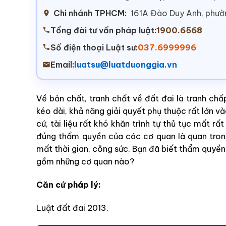
Chi nhánh TPHCM:
161A Đào Duy Anh, phư
Tổng đài tư vấn pháp luật:
1900.6568
Số điện thoại Luật sư:
037.6999996
Email:
luatsu@luatduonggia.vn
Về bản chất, tranh chất về đất đai là tranh chấp
kéo dài, khả năng giải quyết phụ thuộc rất lớn v
cứ, tài liệu rất khó khăn trình tự thủ tục mất rấ
đúng thẩm quyền của các cơ quan là quan tron
mất thời gian, công sức. Bạn đã biết thẩm quyền
gồm những cơ quan nào?
Căn cứ pháp lý:
Luật đất đai 2013.