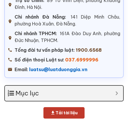
Trụ sở chính:
89 Tô Vĩnh Diện, phường Khương
Đình, Hà Nội.
Chi nhánh Đà Nẵng:
141 Diệp Minh Châu,
phường Hoà Xuân, Đà Nẵng.
Chi nhánh TPHCM:
161A Đào Duy Anh, phường
Đức Nhuận, TPHCM.
Tổng đài tư vấn pháp luật:
1900.6568
Số điện thoại Luật sư:
037.6999996
Email:
luatsu@luatduonggia.vn
Mục lục
Tải tài liệu