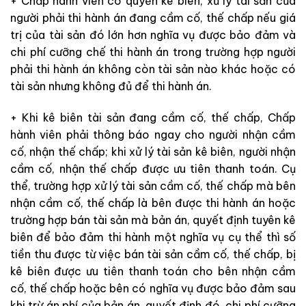
+ Chấp hành viên có quyền kê biên, xử lý tài sản của
người phải thi hành án đang cầm cố, thế chấp nếu giá
trị của tài sản đó lớn hơn nghĩa vụ được bảo đảm và
chi phí cưỡng chế thi hành án trong trường hợp người
phải thi hành án không còn tài sản nào khác hoặc có
tài sản nhưng không đủ để thi hành án.
+ Khi kê biên tài sản đang cầm cố, thế chấp, Chấp
hành viên phải thông báo ngay cho người nhận cầm
cố, nhận thế chấp; khi xử lý tài sản kê biên, người nhận
cầm cố, nhận thế chấp được ưu tiên thanh toán. Cụ
thể, trường hợp xử lý tài sản cầm cố, thế chấp mà bên
nhận cầm cố, thế chấp là bên được thi hành án hoặc
trường hợp bán tài sản mà bản án, quyết định tuyên kê
biên để bảo đảm thi hành một nghĩa vụ cụ thể thì số
tiền thu được từ việc bán tài sản cầm cố, thế chấp, bị
kê biên được ưu tiên thanh toán cho bên nhận cầm
cố, thế chấp hoặc bên có nghĩa vụ được bảo đảm sau
khi trừ án phí của bản án, quyết định đó, chi phí cưỡng