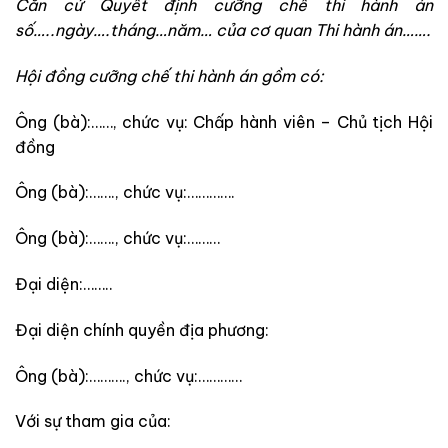
Căn cứ Quyết định cưỡng chế thi hành án
số…..ngày….tháng…năm… của cơ quan Thi hành án…….
Hội đồng cưỡng chế thi hành án gồm có:
Ông (bà):……, chức vụ: Chấp hành viên – Chủ tịch Hội
đồng
Ông (bà):……., chức vụ:………….
Ông (bà):……., chức vụ:………
Đại diện:……..
Đại diện chính quyền địa phương:
Ông (bà):………., chức vụ:…………
Với sự tham gia của: