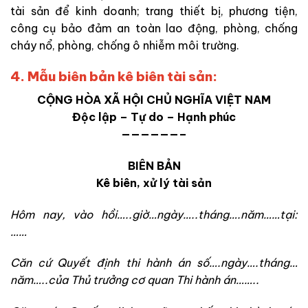
tài sản để kinh doanh; trang thiết bị, phương tiện,
công cụ bảo đảm an toàn lao động, phòng, chống
cháy nổ, phòng, chống ô nhiễm môi trường.
4. Mẫu biên bản kê biên tài sản:
CỘNG HÒA XÃ HỘI CHỦ NGHĨA VIỆT NAM
Độc lập – Tự do – Hạnh phúc
——————–
BIÊN BẢN
Kê biên, xử lý tài sản
Hôm nay, vào hồi…..giờ…ngày…..tháng….năm……tại:
……
Căn cứ Quyết định thi hành án số….ngày….tháng…
năm…..của Thủ trưởng cơ quan Thi hành án……..