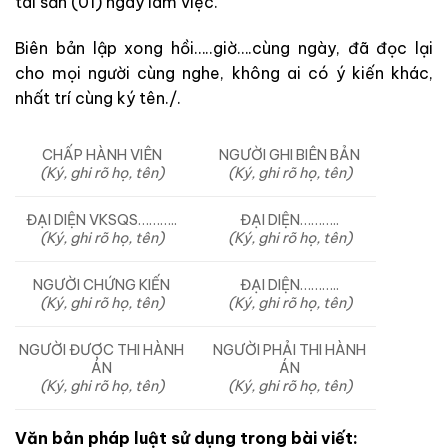
tài sản (01) ngày làm việc.
Biên bản lập xong hồi…..giờ….cùng ngày, đã đọc lại
cho mọi người cùng nghe, không ai có ý kiến khác,
nhất trí cùng ký tên./.
CHẤP HÀNH VIÊN
NGƯỜI GHI BIÊN BẢN
(Ký, ghi rõ họ, tên)
(Ký, ghi rõ họ, tên)
ĐẠI DIỆN VKSQS………..
ĐẠI DIỆN………..
(Ký, ghi rõ họ, tên)
(Ký, ghi rõ họ, tên)
NGƯỜI CHỨNG KIẾN
ĐẠI DIỆN………..
(Ký, ghi rõ họ, tên)
(Ký, ghi rõ họ, tên)
NGƯỜI ĐƯỢC THI HÀNH
NGƯỜI PHẢI THI HÀNH
ÁN
ÁN
(Ký, ghi rõ họ, tên)
(Ký, ghi rõ họ, tên)
Văn bản pháp luật sử dụng trong bài viết: