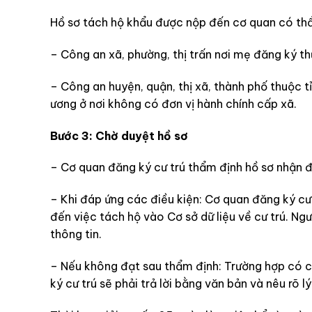
Hồ sơ tách hộ khẩu được nộp đến cơ quan có th
– Công an xã, phường, thị trấn nơi mẹ đăng ký th
– Công an huyện, quận, thị xã, thành phố thuộc t
ương ở nơi không có đơn vị hành chính cấp xã.
Bước 3: Chờ duyệt hồ sơ
– Cơ quan đăng ký cư trú thẩm định hồ sơ nhận đư
– Khi đáp ứng các điều kiện: Cơ quan đăng ký cư 
đến việc tách hộ vào Cơ sở dữ liệu về cư trú. N
thông tin.
– Nếu không đạt sau thẩm định: Trường hợp có c
ký cư trú sẽ phải trả lời bằng văn bản và nêu rõ l