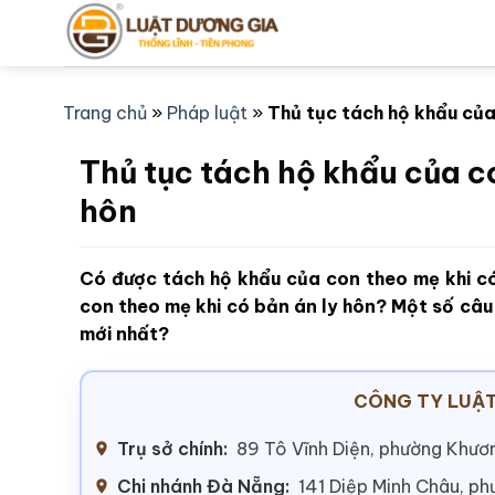
Bỏ
qua
nội
dung
Trang chủ
»
Pháp luật
»
Thủ tục tách hộ khẩu của
Thủ tục tách hộ khẩu của c
hôn
Có được tách hộ khẩu của con theo mẹ khi c
con theo mẹ khi có bản án ly hôn? Một số câu
mới nhất?
CÔNG TY LUẬT
Trụ sở chính:
89 Tô Vĩnh Diện, phường Khươn
Chi nhánh Đà Nẵng:
141 Diệp Minh Châu, p