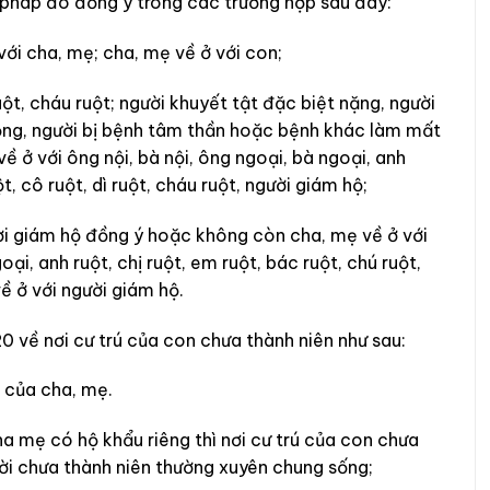
 pháp đó đồng ý trong các trường hợp sau đây:
với cha, mẹ; cha, mẹ về ở với con;
uột, cháu ruột; người khuyết tật đ
ặ
c biệt nặng, người
ộng,
người
bị bệnh tâm th
ầ
n hoặc bệnh khác làm mất
về
ở
với ông nội, bà nội, ông ngoại, bà ngoại, anh
t, cô ruột, d
ì
ruột, cháu ruột, người giám hộ;
i giám hộ đồng ý hoặc không còn cha, mẹ về ở với
oại, anh ruột, chị ruột, em ruột, bác ruột, chú ruột,
về ở v
ớ
i người giám hộ.
0 về nơi cư trú của con chưa thành niên như sau:
ú của cha, mẹ.
a mẹ có hộ khẩu riêng thì nơi cư trú của con chưa
ời chưa thành niên thường x
u
yên chung sống;