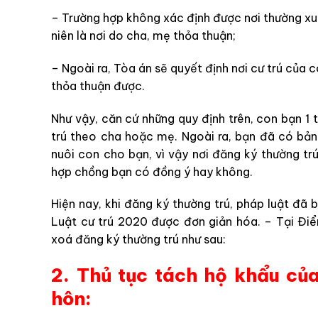
– Tr
ường hợp không xác định được nơi thường xuy
niên là nơi do cha, mẹ thỏa thuận;
– Ngoài ra,
Tòa án sẽ quyết định nơi cư trú của c
thỏa thuận được.
Như vậy, căn cứ những quy định trên, con bạn 1 
trú theo cha hoặc mẹ. Ngoài ra, bạn đã có bản
nuôi con cho bạn, vì vậy nơi đăng ký thường t
hợp chồng bạn có đồng ý hay không.
Hiện nay, khi đăng ký thường trú, pháp luật đã 
Luật cư trú 2020 được đơn giản hóa. – Tại Đi
xoá đăng ký thường trú như sau:
2. Thủ tục tách hộ khẩu củ
hôn: