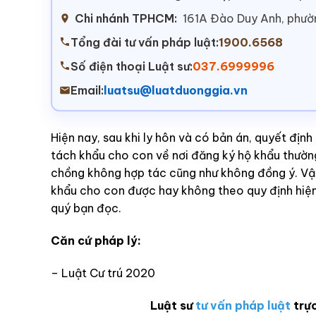
Chi nhánh TPHCM:
161A Đào Duy Anh, phư
Tổng đài tư vấn pháp luật:
1900.6568
Số điện thoại Luật sư:
037.6999996
Email:
luatsu@luatduonggia.vn
Hiện nay, sau khi ly hôn và có bản án, quyết đị
tách khẩu cho con về nơi đăng ký hộ khẩu thường
chồng không hợp tác cũng như không đồng ý. Vậy
khẩu cho con được hay không theo quy định hiện 
quý bạn đọc.
Căn cứ pháp lý:
– Luật Cư trú 2020
Luật sư
tư vấn pháp luật
trực