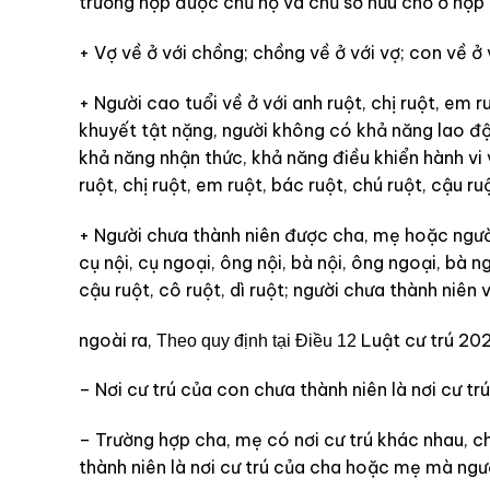
trường hợp được ch
ủ
hộ và chủ sở hữu chỗ ở hợp
+ Vợ về ở với chồng; chồng về ở với
v
ợ; con về ở 
+ Người cao tuổi về ở với anh ruột, chị ruột, em r
khuyết tật nặng, người không c
ó
khả năng lao đ
khả năng nh
ậ
n thức, kh
ả
năng điều khiển hành v
i
ruột, chị ruột, em ruột, bác ruột, chú ruột, cậu ruộ
+ Người chưa thành niên được cha, mẹ hoặc ngườ
cụ nội, cụ ngoại, ông nội, bà nội, ông ngoại, bà ng
cậu ruột, cô ruột, d
ì
ruột; người chưa thành niên 
ngoài ra,
Luật cư trú 202
Theo quy định tại Điều 12
– Nơi cư trú của con chưa thành niên l
à
nơi cư tr
– Trường hợp cha, mẹ có nơi cư trú khác nhau, ch
thành niên là nơi cư trú của cha hoặc mẹ mà ngư