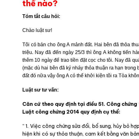
thế nào?
Tóm tắt câu hỏi:
Chào luật sư!
Tôi có bán cho ông A mảnh đất. Hai bên đã thỏa thu
triệu. Nay đã đến ngày 25/3 thì ông A không tiến hà
thêm 10 ngày để trao tiền đặt cọc cho tôi. Nay đã q
(mặc dù hai bên đã ký nháy thỏa thuận ra hạn tron
đất đó nữa vậy ông A có thể khởi kiện tôi ra Tòa khô
Luật sư tư vấn:
Căn cứ theo quy định tại điều 51. Công chứng 
Luật công chứng 2014 quy định cụ thể:
” 1. Việc công chứng sửa đổi, bổ sung, hủy bỏ h
hiện khi có sự thỏa thuận, cam kết bằng văn bả