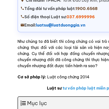
Chi nhánh TPHCM:
161A Đào Duy Anh, phư
Tổng đài tư vấn pháp luật:
1900.6568
Số điện thoại Luật sư:
037.6999996
Email:
luatsu@luatduonggia.vn
Như chúng ta đã biết thì công chứng có vai trò 
chứng thực đối với các loại tài sản và hiện n
chứng. Cụ thể đối với hợp đồng chuyển nhượn
chuyển nhượng đất đã công chứng thì thực hiện
chuyển nhượng đất được tiến hành ra sao?
Cơ sở pháp lý:
Luật công chứng 2014
Luật sư
tư vấn pháp luật miễn p
Mục lục