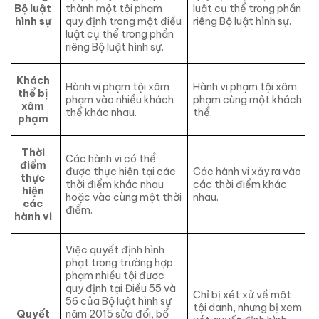
Bộ luật
thành một tội phạm
luật cụ thể trong phần
hình sự
quy định trong một điều
riêng Bộ luật hình sự.
luật cụ thể trong phần
riêng Bộ luật hình sự.
Khách
Hành vi phạm tội xâm
Hành vi phạm tội xâm
thể bị
phạm vào nhiều khách
phạm cùng một khách
xâm
thể khác nhau.
thể.
phạm
Thời
Các hành vi có thể
điểm
được thực hiện tại các
Các hành vi xảy ra vào
thực
thời điểm khác nhau
các thời điểm khác
hiện
hoặc vào cùng một thời
nhau.
các
điểm.
hành vi
Việc quyết định hình
phạt trong trường hợp
phạm nhiều tội được
quy định tại Điều 55 và
Chỉ bị xét xử về một
56 của Bộ luật hình sự
tội danh, nhưng bị xem
Quyết
năm 2015 sửa đổi, bổ