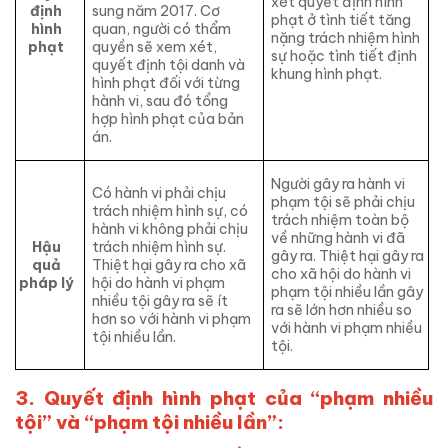
xét quyết định hình
định
sung năm 2017. Cơ
phạt ở tình tiết tăng
hình
quan, người có thẩm
nặng trách nhiệm hình
phạt
quyền sẽ xem xét,
sự hoặc tình tiết định
quyết định tội danh và
khung hình phạt.
hình phạt đối với từng
hành vi, sau đó tổng
hợp hình phạt của bản
án.
Người gây ra hành vi
Có hành vi phải chịu
phạm tội sẽ phải chịu
trách nhiệm hình sự, có
trách nhiệm toàn bộ
hành vi không phải chịu
về những hành vi đã
Hậu
trách nhiệm hình sự.
gây ra. Thiệt hại gây ra
quả
Thiệt hại gây ra cho xã
cho xã hội do hành vi
pháp lý
hội do hành vi phạm
phạm tội nhiều lần gây
nhiều tội gây ra sẽ ít
ra sẽ lớn hơn nhiều so
hơn so với hành vi phạm
với hành vi phạm nhiều
tội nhiều lần.
tội.
3. Quyết định hình phạt của “phạm nhiều
tội” và “phạm tội nhiều lần”: