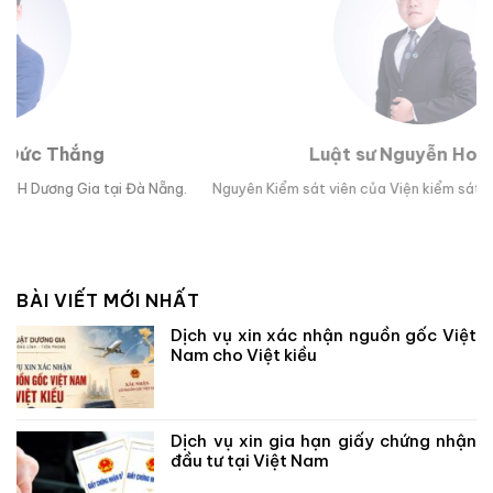
Luật sư Nguyễn Hoài Bão
g.
Nguyên Kiểm sát viên của Viện kiểm sát nhân dân TP Đà Nẵng.
Lu
BÀI VIẾT MỚI NHẤT
Dịch vụ xin xác nhận nguồn gốc Việt
Nam cho Việt kiều
Dịch vụ xin gia hạn giấy chứng nhận
đầu tư tại Việt Nam