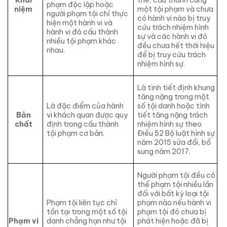
phạm độc lập hoặc
niệm
một tội phạm và chưa
người phạm tội chỉ thực
có hành vi nào bị truy
hiện một hành vi và
cứu trách nhiệm hình
hành vi đó cấu thành
sự và các hành vi đó
nhiều tội phạm khác
đều chưa hết thời hiệu
nhau.
để bị truy cứu trách
nhiệm hình sự.
Là tình tiết định khung
tăng nặng trong một
Là đặc điểm của hành
số tội danh hoặc tình
Bản
vi khách quan được quy
tiết tăng nặng trách
chất
định trong cấu thành
nhiệm hình sự theo
tội phạm cơ bản.
Điều 52 Bộ luật hình sự
năm 2015 sửa đổi, bổ
sung năm 2017.
Người phạm tội đều có
thể phạm tội nhiều lần
đối với bất kỳ loại tội
Phạm tội liên tục chỉ
phạm nào nếu hành vi
tồn tại trong một số tội
phạm tội đó chưa bị
Phạm vi
danh chẳng hạn như tội
phát hiện hoặc đã bị