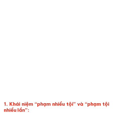
1. Khái niệm “phạm nhiều tội” và “phạm tội
nhiều lần”: