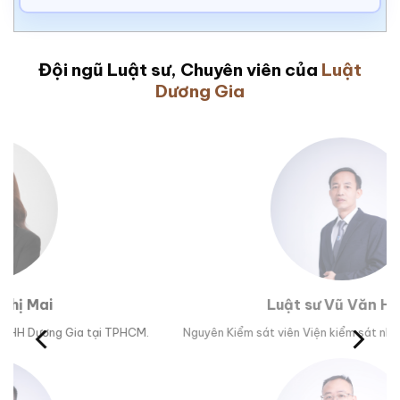
Đội ngũ Luật sư, Chuyên viên của
Luật
Dương Gia
Luật sư Vũ Văn Huân
M.
Nguyên Kiểm sát viên Viện kiểm sát nhân dân tỉnh Phú Yên.
Tr