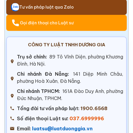
Tư vấn pháp luật qua Zalo
Gọi điện thoại cho Luật sư
CÔNG TY LUẬT TNHH DƯƠNG GIA
Trụ sở chính:
89 Tô Vĩnh Diện, phường Khương
Đình, Hà Nội.
Chi nhánh Đà Nẵng:
141 Diệp Minh Châu,
phường Hoà Xuân, Đà Nẵng.
Chi nhánh TPHCM:
161A Đào Duy Anh, phường
Đức Nhuận, TPHCM.
Tổng đài tư vấn pháp luật:
1900.6568
Số điện thoại Luật sư:
037.6999996
Email:
luatsu@luatduonggia.vn