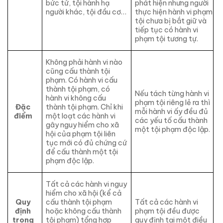
bức tử, tội hành hạ
phát hiện nhưng người
người khác, tội đầu cơ…
thực hiện hành vi phạm
tội chưa bị bắt giữ và
tiếp tục có hành vi
phạm tội tương tự.
Không phải hành vi nào
cũng cấu thành tội
phạm. Có hành vi cấu
thành tội phạm, có
Nếu tách từng hành vi
hành vi không cấu
phạm tội riêng lẻ ra thì
Đặc
thành tội phạm. Chỉ khi
mỗi hành vi ấy đều đủ
điểm
một loạt các hành vi
các yếu tố cấu thành
gây nguy hiểm cho xã
một tội phạm độc lập.
hội của phạm tội liên
tục mới có đủ chứng cứ
để cấu thành một tội
phạm độc lập.
Tất cả các hành vi nguy
hiểm cho xã hội (kể cả
Quy
cấu thành tội phạm
Tất cả các hành vi
định
hoặc không cấu thành
phạm tội đều được
trong
tội phạm) tổng hợp
quy định tại một điều