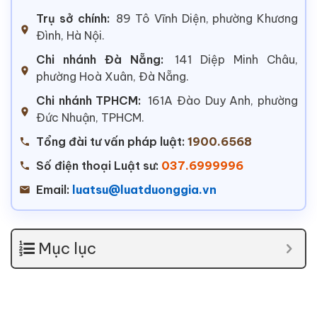
Trụ sở chính:
89 Tô Vĩnh Diện, phường Khương
Đình, Hà Nội.
Chi nhánh Đà Nẵng:
141 Diệp Minh Châu,
phường Hoà Xuân, Đà Nẵng.
Chi nhánh TPHCM:
161A Đào Duy Anh, phường
Đức Nhuận, TPHCM.
Tổng đài tư vấn pháp luật:
1900.6568
Số điện thoại Luật sư:
037.6999996
Email:
luatsu@luatduonggia.vn
Mục lục