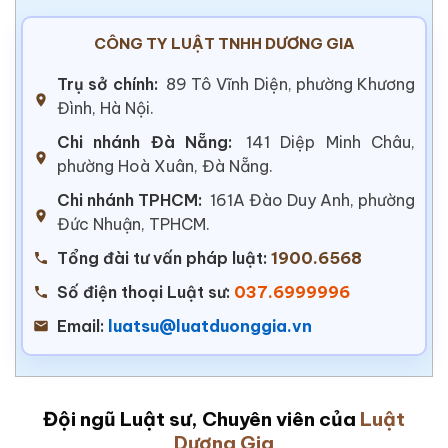
CÔNG TY LUẬT TNHH DƯƠNG GIA
Trụ sở chính:
89 Tô Vĩnh Diện, phường Khương
Đình, Hà Nội.
Chi nhánh Đà Nẵng:
141 Diệp Minh Châu,
phường Hoà Xuân, Đà Nẵng.
Chi nhánh TPHCM:
161A Đào Duy Anh, phường
Đức Nhuận, TPHCM.
Tổng đài tư vấn pháp luật:
1900.6568
Số điện thoại Luật sư:
037.6999996
Email:
luatsu@luatduonggia.vn
Đội ngũ Luật sư, Chuyên viên của
Luật
Dương Gia