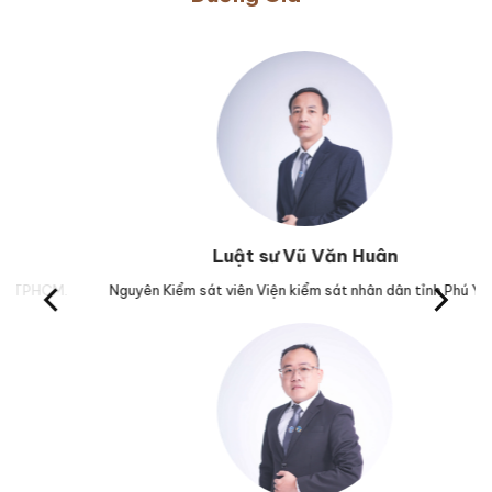
Luật sư Vũ Văn Huân
M.
Nguyên Kiểm sát viên Viện kiểm sát nhân dân tỉnh Phú Yên.
Trư