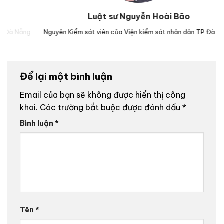
Luật sư Nguyễn Hoài Bão
g.
Nguyên Kiểm sát viên của Viện kiểm sát nhân dân TP Đà Nẵng.
Lu
Để lại một bình luận
Email của bạn sẽ không được hiển thị công
khai.
Các trường bắt buộc được đánh dấu
*
Bình luận
*
Tên
*