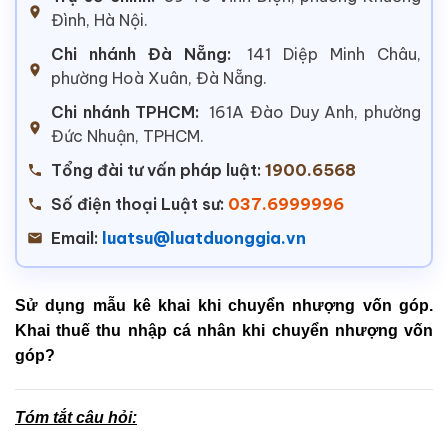
Đình, Hà Nội.
Chi nhánh Đà Nẵng:
141 Diệp Minh Châu,
phường Hoà Xuân, Đà Nẵng.
Chi nhánh TPHCM:
161A Đào Duy Anh, phường
Đức Nhuận, TPHCM.
Tổng đài tư vấn pháp luật:
1900.6568
Số điện thoại Luật sư:
037.6999996
Email:
luatsu@luatduonggia.vn
Sử dụng mẫu kê khai khi chuyển nhượng vốn góp.
Khai thuế thu nhập cá nhân khi chuyển nhượng vốn
góp?
Tóm tắt câu hỏi: