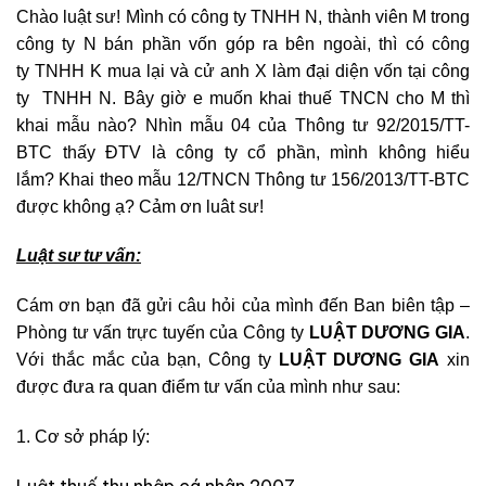
Chào luật sư! Mình có công ty TNHH N, thành viên M trong
công ty N bán phần vốn góp ra bên ngoài, thì có công
ty TNHH K mua lại và cử anh X làm đại diện vốn tại công
ty TNHH N. Bây giờ e muốn khai thuế TNCN cho M thì
khai mẫu nào? Nhìn mẫu 04 của Thông tư 92/2015/TT-
BTC thấy ĐTV là công ty cổ phần, mình không hiểu
lắm? Khai theo mẫu 12/TNCN Thông tư 156/2013/TT-BTC
được không ạ? Cảm ơn luât sư!
Luật sư tư vấn:
Cám ơn bạn đã gửi câu hỏi của mình đến Ban biên tập –
Phòng tư vấn trực tuyến của Công ty
LUẬT DƯƠNG GIA
.
Với thắc mắc của bạn, Công ty
LUẬT DƯƠNG GIA
xin
được đưa ra quan điểm tư vấn của mình như sau:
1. Cơ sở pháp lý:
Luật thuế thu nhập cá nhân 2007