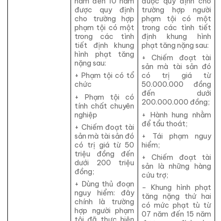
năm đến 10 năm
được quy định cho
được quy định
trường hợp người
cho trường hợp
phạm tội có một
phạm tội có một
trong các tình tiết
trong các tình
định khung hình
tiết định khung
phạt tăng nặng sau:
hình phạt tăng
+ Chiếm đoạt tài
nặng sau:
sản mà tài sản đó
+ Phạm tội có tổ
có trị giá từ
chức
50.000.000 đồng
đến dưới
+ Phạm tội có
200.000.000 đồng;
tính chất chuyên
nghiệp
+ Hành hung nhằm
để tẩu thoát;
+ Chiếm đoạt tài
sản mà tài sản đó
+ Tái phạm nguy
có trị giá từ 50
hiểm;
triệu đồng đến
+ Chiếm đoạt tài
dưới 200 triệu
sản là những hàng
đồng;
cứu trợ;
+ Dùng thủ đoạn
– Khung hình phạt
nguy hiểm: đây
tăng nặng thứ hai
chính là trường
có mức phạt tù từ
hợp người phạm
07 năm đến 15 năm
tội đã thực hiện