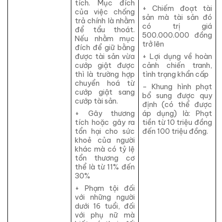
tích. Mục đích
+ Chiếm đoạt tài
của việc chống
sản mà tài sản đó
trả chính là nhằm
có trị giá
để tẩu thoát.
500.000.000 đồng
Nếu nhằm mục
trở lên
đích để giữ bằng
+ Lợi dụng về hoàn
được tài sản vừa
cảnh chiến tranh,
cướp giật được
tình trạng khẩn cấp
thì là trường hợp
chuyển hoá từ
– Khung hình phạt
cướp giật sang
bổ sung được quy
cướp tài sản.
định (có thể được
áp dụng) là: Phạt
+ Gây thương
tiền từ 10 triệu đồng
tích hoặc gây ra
đến 100 triệu đồng.
tổn hại cho sức
khoẻ của người
khác mà có tỷ lệ
tổn thương cơ
thể là từ 11% đến
30%
+ Phạm tội đối
với những người
dưới 16 tuổi, đối
với phụ nữ mà