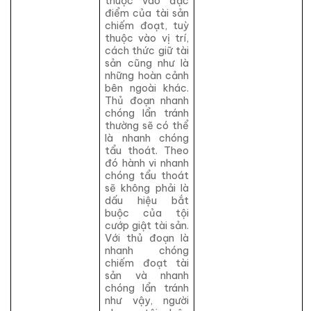
thuộc vào đặc
điểm của tài sản
chiếm đoạt, tuỳ
thuộc vào vị trí,
cách thức giữ tài
sản cũng như là
những hoàn cảnh
bên ngoài khác.
Thủ đoạn nhanh
chóng lẩn tránh
thường sẽ có thể
là nhanh chóng
tẩu thoát. Theo
đó hành vi nhanh
chóng tẩu thoát
sẽ không phải là
dấu hiệu bắt
buộc của tội
cướp giật tài sản.
Với thủ đoạn là
nhanh chóng
chiếm đoạt tài
sản và nhanh
chóng lẩn tránh
như vậy, người