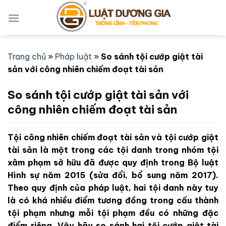
Bỏ
qua
nội
dung
Trang chủ
»
Pháp luật
»
So sánh tội cướp giật tài
sản với công nhiên chiếm đoạt tài sản
So sánh tội cướp giật tài sản với
công nhiên chiếm đoạt tài sản
Tội công nhiên chiếm đoạt tài sản và tội cướp giật
tài sản là một trong các tội danh trong nhóm tội
xâm phạm sở hữu đã được quy định trong Bộ luật
Hình sự năm 2015 (sửa đổi, bổ sung năm 2017).
Theo quy định của pháp luật, hai tội danh này tuy
là có khá nhiều điểm tương đồng trong cấu thành
tội phạm nhưng mỗi tội phạm đều có những đặc
điểm riêng. Vậy hãy so sánh hai tội cướp giật tài