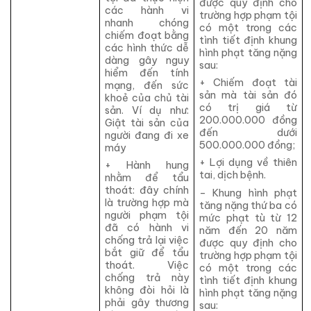
được quy định cho
các hành vi
trường hợp phạm tội
nhanh chóng
có một trong các
chiếm đoạt bằng
tình tiết định khung
các hình thức dễ
hình phạt tăng nặng
dàng gây nguy
sau:
hiểm đến tính
+ Chiếm đoạt tài
mạng, đến sức
sản mà tài sản đó
khoẻ của chủ tài
có trị giá từ
sản. Ví dụ như:
200.000.000 đồng
Giật tài sản của
đến dưới
người đang đi xe
500.000.000 đồng;
máy
+ Lợi dụng về thiên
+ Hành hung
tai, dịch bệnh.
nhằm để tẩu
thoát: đây chính
– Khung hình phạt
là trường hợp mà
tăng nặng thứ ba có
người phạm tội
mức phạt tù từ 12
đã có hành vi
năm đến 20 năm
chống trả lại việc
được quy định cho
bắt giữ để tẩu
trường hợp phạm tội
thoát. Việc
có một trong các
chống trả này
tình tiết định khung
không đòi hỏi là
hình phạt tăng nặng
phải gây thương
sau: