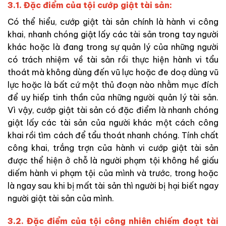
3.1. Đặc điểm của tội cướp giật tài sản:
Có thể hiểu, cướp giật tài sản chính là hành vi công
khai, nhanh chóng giật lấy các tài sản trong tay người
khác hoặc là đang trong sự quản lý của những người
có trách nhiệm về tài sản rồi thực hiện hành vi tẩu
thoát mà không dùng đến vũ lực hoặc đe doạ dùng vũ
lực hoặc là bất cứ một thủ đoạn nào nhằm mục đích
để uy hiếp tinh thần của những người quản lý tài sản.
Vì vậy, cướp giật tài sản có đặc điểm là nhanh chóng
giật lấy các tài sản của người khác một cách công
khai rồi tìm cách để tẩu thoát nhanh chóng. Tính chất
công khai, trắng trợn của hành vi cướp giật tài sản
được thể hiện ở chỗ là người phạm tội không hề giấu
diếm hành vi phạm tội của mình và trước, trong hoặc
là ngay sau khi bị mất tài sản thì người bị hại biết ngay
người giật tài sản của mình.
3.2. Đặc điểm của tội công nhiên chiếm đoạt tài