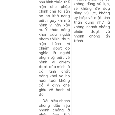
như hình thức thể
không dùng vũ lực,
hiện cho phép
sẽ không đe doạ
chính chủ tài sản
dùng vũ lực, không
họ có khả năng
uy hiếp về mặt tinh
biết ngay khi mà
thần cũng như là
hành vi này xảy
không nhanh chóng
ra. Ý thức công
chiếm đoạt và
khai của người
nhanh chóng lẩn
phạm tội khi thực
tránh.
hiện hành vi
chiếm đoạt có
nghĩa là người
phạm tội biết về
hành vi chiếm
đoạt của mình là
có tính chất
công khai và họ
hoàn toàn không
có ý định che
giấu về hành vi
đó
– Dấu hiệu nhanh
chóng: dấu hiệu
nhanh chóng là
phản ánh thủ