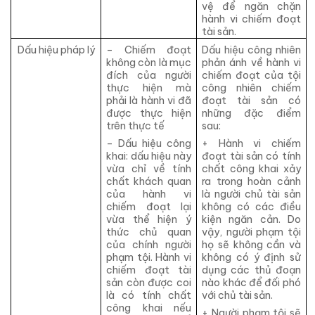
vệ để ngăn chặn
hành vi chiếm đoạt
tài sản.
Dấu hiệu pháp lý
– Chiếm đoạt
Dấu hiệu công nhiên
không còn là mục
phản ánh về hành vi
đích của người
chiếm đoạt của tội
thực hiện mà
công nhiên chiếm
phải là hành vi đã
đoạt tài sản có
được thực hiện
những đặc điểm
trên thực tế
sau:
– Dấu hiệu công
+ Hành vi chiếm
khai: dấu hiệu này
đoạt tài sản có tính
vừa chỉ về tính
chất công khai xảy
chất khách quan
ra trong hoàn cảnh
của hành vi
là người chủ tài sản
chiếm đoạt lại
không có các điều
vừa thể hiện ý
kiện ngăn cản. Do
thức chủ quan
vậy, người phạm tội
của chính người
họ sẽ không cần và
phạm tội. Hành vi
không có ý định sử
chiếm đoạt tài
dụng các thủ đoạn
sản còn được coi
nào khác để đối phó
là có tính chất
với chủ tài sản.
công khai nếu
+ Người phạm tội sẽ