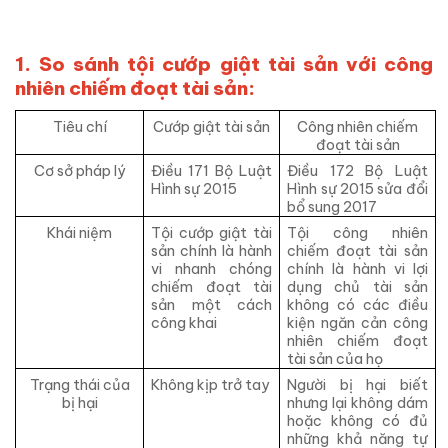
1. So sánh tội cướp giật tài sản với công
nhiên chiếm đoạt tài sản:
Tiêu chí
Cướp giật tài sản
Công nhiên chiếm
đoạt tài sản
Cơ sở pháp lý
Điều 171 Bộ Luật
Điều 172 Bộ Luật
Hình sự 2015
Hình sự 2015 sửa đổi
bổ sung 2017
Khái niệm
Tội cướp giật tài
Tội công nhiên
sản chính là hành
chiếm đoạt tài sản
vi nhanh chóng
chính là hành vi lợi
chiếm đoạt tài
dụng chủ tài sản
sản một cách
không có các điều
công khai
kiện ngăn cản công
nhiên chiếm đoạt
tài sản của họ
Trạng thái của
Không kịp trở tay
Người bị hại biết
bị hại
nhưng lại không dám
hoặc không có đủ
những khả năng tự