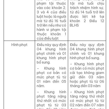
phạm tội thuộc
tội mà tuổi chịu
vào các khoản 2,
trách nhiệm hình sự,
3 và 4 của điều
từ đủ 14 tuổi trở lên
luật hoặc là người
được liệt kê tại
mà từ đủ 16 tuổi
khoản 2 Điều 12
trở lên nếu như có
BLHS
hành vi phạm tội
thuộc khoản 1
của điều luật
Hình phạt
Điều này quy định
Điều này quy định
04 khung hình
04 khung hình phạt
phạt chính và 01
chính và 01 khung
khung hình phạt
hình phạt bổ sung.
bổ sung.
– Khung hình phạt
– Khung hình
cơ bản có mức phạt
phạt cơ bản có
cải tạo không giam
mức phạt tù từ
giữ đến 03 năm
01 năm đến 05
hoặc phạt tù từ 06
năm.
tháng đến 03 năm
– Khung hình
– Khung hình phạt
phạt tăng nặng
tăng nặng thứ nhất
thứ nhất có mức
có mức phạt tù từ
phạt tù từ 03
02 năm đến 07 năm