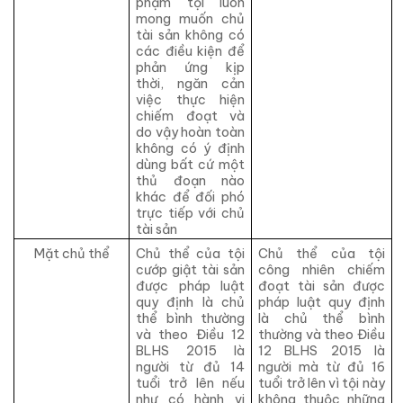
phạm tội luôn
mong muốn chủ
tài sản không có
các điều kiện để
phản ứng kịp
thời, ngăn cản
việc thực hiện
chiếm đoạt và
do vậy hoàn toàn
không có ý định
dùng bất cứ một
thủ đoạn nào
khác để đối phó
trực tiếp với chủ
tài sản
Mặt chủ thể
Chủ thể của tội
Chủ thể của tội
cướp giật tài sản
công nhiên chiếm
được pháp luật
đoạt tài sản được
quy định là chủ
pháp luật quy định
thể bình thường
là chủ thể bình
và theo Điều 12
thường và theo Điều
BLHS 2015 là
12 BLHS 2015 là
người từ đủ 14
người mà từ đủ 16
tuổi trở lên nếu
tuổi trở lên vì tội này
như có hành vi
không thuộc những