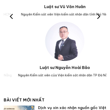
Luật sư Vũ Văn Huân
M.
Nguyên Kiểm sát viên Viện kiểm sát nhân dân tỉnh Phú Yên.
Trư
Luật sư Nguyễn Hoài Bão
g.
Nguyên Kiểm sát viên của Viện kiểm sát nhân dân TP Đà Nẵng.
Lu
BÀI VIẾT MỚI NHẤT
Dịch vụ xin xác nhận nguồn gốc Việt