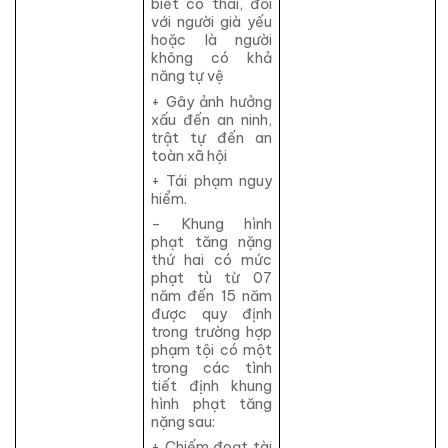
biết có thai, đối
với người già yếu
hoặc là người
không có khả
năng tự vệ
+ Gây ảnh hưởng
xấu đến an ninh,
trật tự đến an
toàn xã hội
+ Tái phạm nguy
hiểm.
– Khung hình
phạt tăng nặng
thứ hai có mức
phạt tù từ 07
năm đến 15 năm
được quy định
trong trường hợp
phạm tội có một
trong các tình
tiết định khung
hình phạt tăng
nặng sau:
+ Chiếm đoạt tài