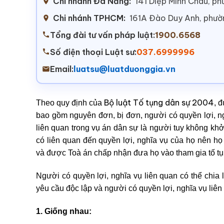
Chi nhánh Đà Nẵng:
141 Diệp Minh Châu, p
Chi nhánh TPHCM:
161A Đào Duy Anh, phư
Tổng đài tư vấn pháp luật:
1900.6568
Số điện thoại Luật sư:
037.6999996
Email:
luatsu@luatduonggia.vn
Bộ luật Tố tụng dân sự 2004
Theo quy định của
, 
bao gồm nguyên đơn, bị đơn, người có quyền lợi, ng
liên quan trong vụ án dân sự là người tuy không khởi
có liên quan đến quyền lợi, nghĩa vụ của họ nên h
và được Toà án chấp nhận đưa họ vào tham gia tố tụn
Người có quyền lợi, nghĩa vụ liên quan có thể chia l
yêu cầu độc lập và người có quyền lợi, nghĩa vụ liê
1. Giống nhau: