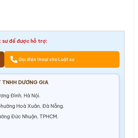
t sư để được hỗ trợ:
Gọi điện thoại cho Luật sư
 TNHH DƯƠNG GIA
ơng Đình, Hà Nội.
 phường Hoà Xuân, Đà Nẵng.
ường Đức Nhuận, TPHCM.