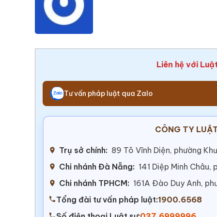
Liên hệ với Luậ
Tư vấn pháp luật qua Zalo
CÔNG TY LUẬT
Trụ sở chính:
89 Tô Vĩnh Diện, phường Khư
Chi nhánh Đà Nẵng:
141 Diệp Minh Châu,
Chi nhánh TPHCM:
161A Đào Duy Anh, ph
Tổng đài tư vấn pháp luật:
1900.6568
Số điện thoại Luật sư:
037.6999996