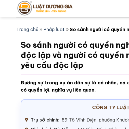
Bỏ
qua
nội
dung
Trang chủ
»
Pháp luật
»
So sánh người có quyền n
So sánh người có quyền ngh
độc lập và người có quyền 
yêu cầu độc lập
Đương sự trong vụ án dân sự là cá nhân, cơ 
có quyền lợi, nghĩa vụ liên quan.
CÔNG TY LUẬT
Trụ sở chính:
89 Tô Vĩnh Diện, phường Khươn