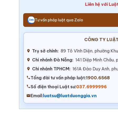
Liên hệ với Luậ
Tư vấn pháp luật qua Zalo
CÔNG TY LUẬT
Trụ sở chính:
89 Tô Vĩnh Diện, phường Khư
Chi nhánh Đà Nẵng:
141 Diệp Minh Châu,
Chi nhánh TPHCM:
161A Đào Duy Anh, ph
Tổng đài tư vấn pháp luật:
1900.6568
Số điện thoại Luật sư:
037.6999996
Email:
luatsu@luatduonggia.vn