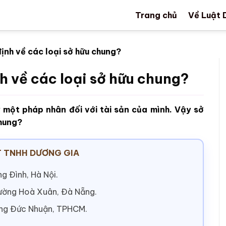
Trang chủ
Về Luật 
định về các loại sở hữu chung?
h về các loại sở hữu chung?
 một pháp nhân đối với tài sản của mình. Vậy sở
chung?
 TNHH DƯƠNG GIA
g Đình, Hà Nội.
hường Hoà Xuân, Đà Nẵng.
ờng Đức Nhuận, TPHCM.