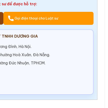
t sư để được hỗ trợ:
Gọi điện thoại cho Luật sư
 TNHH DƯƠNG GIA
ơng Đình, Hà Nội.
 phường Hoà Xuân, Đà Nẵng.
ường Đức Nhuận, TPHCM.