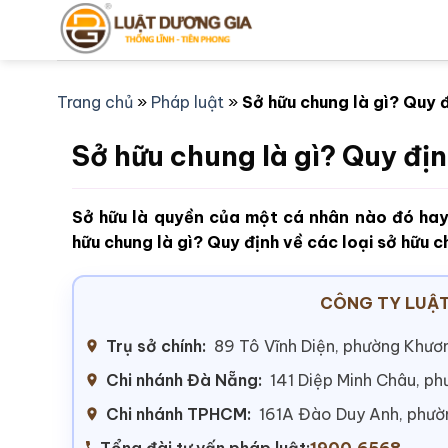
Bỏ
qua
nội
dung
Trang chủ
»
Pháp luật
»
Sở hữu chung là gì? Quy 
Sở hữu chung là gì? Quy địn
Sở hữu là quyền của một cá nhân nào đó hay
hữu chung là gì? Quy định về các loại sở hữu 
CÔNG TY LUẬT
Trụ sở chính:
89 Tô Vĩnh Diện, phường Khươn
Chi nhánh Đà Nẵng:
141 Diệp Minh Châu, p
Chi nhánh TPHCM:
161A Đào Duy Anh, phư