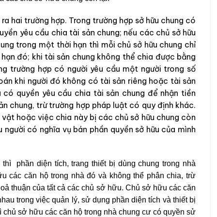
y ra hai trường hợp. Trong trường hợp sở hữu chung có
uyền yêu cầu chia tài sản chung; nếu các chủ sở hữu
ung trong một thời hạn thì mỗi chủ sở hữu chung chỉ
i hạn đó; khi tài sản chung không thể chia được bằng
rong trường hợp có người yêu cầu một người trong số
oán khi người đó không có tài sản riêng hoặc tài sản
u có quyền yêu cầu chia tài sản chung để nhận tiền
ản chung, trừ trường hợp pháp luật có quy định khác.
 vật hoặc việc chia này bị các chủ sở hữu chung còn
ầu người có nghĩa vụ bán phần quyền sở hữu của mình
hì phần diện tích, trang thiết bị dùng chung trong nhà
u các căn hộ trong nhà đó và không thể phân chia, trừ
hoả thuận của tất cả các chủ sở hữu. Chủ sở hữu các căn
u trong việc quản lý, sử dụng phần diện tích và thiết bị
hì chủ sở hữu các căn hộ trong nhà chung cư có quyền sử