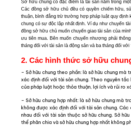
Sở hữu chung có đặc điểm là tài sản nằm trong một 
Các đồng sở hữu chủ đều có quyền chiếm hữu, sử 
thuận, bình đẳng trừ trường hợp pháp luật quy định 
chung có sự độc lập nhất định. Ví dụ như chuyển t
đồng sở hữu chủ muốn chuyển giao tài sản của mình
ưu tiên mua. Bên muốn chuyển nhượng phải thông 
tháng đối với tài sản là động sản và ba tháng đối với 
2. Các hình thức sở hữu chun
– Sở hữu chung theo phần: là sở hữu chung mà 
xác định đối với tài sản chung. Theo nguyên tắc
của pháp luật hoặc thỏa thuận, lợi ích và rủi ro 
– Sở hữu chung hợp nhất: là sở hữu chung mà t
không được xác định đối với tài sản chung. Các
nhau đối với tài sản thuộc sở hữu chung. Sở h
thể phân chia và sở hữu chung hợp nhất không ph