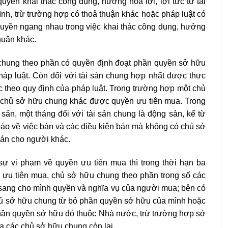
yền khai thác công dụng, hưởng hoa lợi, lợi tức từ tài
h, trừ trường hợp có thoả thuận khác hoặc pháp luật có
uyền ngang nhau trong việc khai thác công dụng, hưởng
thuận khác.
u chung theo phần có quyền định đoạt phần quyền sở hữu
háp luật. Còn đối với tài sản chung hợp nhất được thực
 theo quy định của pháp luật. Trong trường hợp một chủ
 chủ sở hữu chung khác được quyền ưu tiên mua. Trong
 sản, một tháng đối với tài sản chung là động sản, kể từ
o về việc bán và các điều kiện bán mà không có chủ sở
án cho người khác.
 vi phạm về quyền ưu tiên mua thì trong thời hạn ba
n ưu tiên mua, chủ sở hữu chung theo phần trong số các
sang cho mình quyền và nghĩa vụ của người mua; bên có
c chủ sở hữu chung từ bỏ phần quyền sở hữu của mình hoặc
phần quyền sở hữu đó thuộc Nhà nước, trừ trường hợp sở
a các chủ sở hữu chung còn lại.