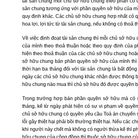
tài sản chung mỗi chủ sở hữu chung theo phần có qu
sản chung tương ứng với phần quyền sở hữu của mìn
quy định khác. Các chủ sở hữu chung hợp nhất có q
hoa lợi, lợi tức từ tài sản chung, nếu không có thoả 
Về việc định đoạt tài sản chung thì mỗi chủ sở hữ
của mình theo thoả thuận hoặc theo quy định của p
hiện theo thoả thuận của các chủ sở hữu chung hoặc
sở hữu chung bán phần quyền sở hữu của mình thì
thời hạn ba tháng đối với tài sản chung là bất động
ngày các chủ sở hữu chung khác nhận được thông bá
hữu chung nào mua thì chủ sở hữu đó được quyền b
Trong trường hợp bán phần quyền sở hữu mà có sự
tháng, kể từ ngày phát hiện có sự vi phạm về quyề
chủ sở hữu chung có quyền yêu cầu Toà án chuyển 
lỗi gây thiệt hại phải bồi thường thiệt hại. Nếu cá
khi người này chết mà không có người thừa kế thì 
hữu chung của cộng đồng thì thuộc sở hữu chung củ