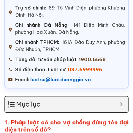
Trụ sở chính:
89 Tô Vĩnh Diện, phường Khương
Đình, Hà Nội.
Chi nhánh Đà Nẵng:
141 Diệp Minh Châu,
phường Hoà Xuân, Đà Nẵng.
Chi nhánh TPHCM:
161A Đào Duy Anh, phường
Đức Nhuận, TPHCM.
Tổng đài tư vấn pháp luật:
1900.6568
Số điện thoại Luật sư:
037.6999996
Email:
luatsu@luatduonggia.vn
Mục lục
1. Pháp luật có cho vợ chồng đứng tên đại
diện trên
sổ đỏ?