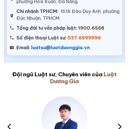
phường Hoà Xuân, Đà Nẵng.
Chi nhánh TPHCM:
161A Đào Duy Anh, phường
Đức Nhuận, TPHCM.
Tổng đài tư vấn pháp luật:
1900.6568
Số điện thoại Luật sư:
037.6999996
Email:
luatsu@luatduonggia.vn
Đội ngũ Luật sư, Chuyên viên của
Luật
Dương Gia