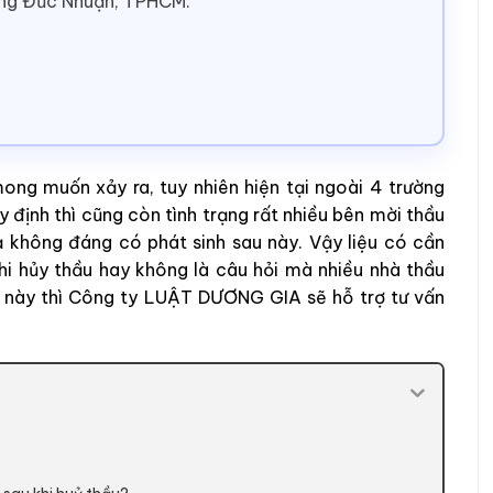
ờng Đức Nhuận, TPHCM.
ong muốn xảy ra, tuy nhiên hiện tại ngoài 4 trường
 định thì cũng còn tình trạng rất nhiều bên mời thầu
ả không đáng
có phát sinh sau này. Vậy liệu có cần
hi hủy thầu hay không là câu hỏi mà nhiều nhà thầu
này thì Công ty LUẬT DƯƠNG GIA sẽ hỗ trợ tư vấn