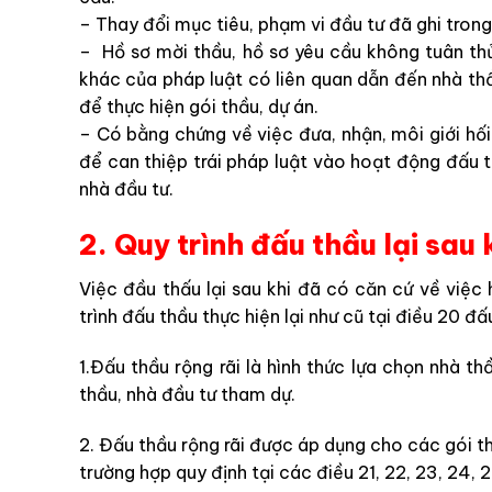
– Thay đổi mục tiêu, phạm vi đầu tư đã ghi trong
– Hồ sơ mời thầu, hồ sơ yêu cầu không tuân th
khác của pháp luật có liên quan dẫn đến nhà th
để thực hiện gói thầu, dự án.
– Có bằng chứng về việc đưa, nhận, môi giới hối 
để can thiệp trái pháp luật vào hoạt động đấu t
nhà đầu tư.
2. Quy trình đấu thầu lại sau 
Việc đầu thấu lại sau khi đã có căn cứ về việc 
trình đấu thầu thực hiện lại như cũ tại điều 20 đấ
1.Đấu thầu rộng rãi là hình thức lựa chọn nhà t
thầu, nhà đầu tư tham dự.
2. Đấu thầu rộng rãi được áp dụng cho các gói th
trường hợp quy định tại các điều 21, 22, 23, 24, 