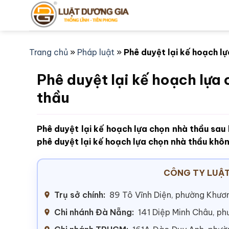
Bỏ
qua
nội
dung
Trang chủ
»
Pháp luật
»
Phê duyệt lại kế hoạch lự
Phê duyệt lại kế hoạch lựa 
thầu
Phê duyệt lại kế hoạch lựa chọn nhà thầu sau k
phê duyệt lại kế hoạch lựa chọn nhà thầu khôn
CÔNG TY LUẬT
Trụ sở chính:
89 Tô Vĩnh Diện, phường Khươn
Chi nhánh Đà Nẵng:
141 Diệp Minh Châu, p