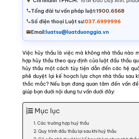
Chi nhánh TPHCM:
161A Đào Duy Anh, phư
Tổng đài tư vấn pháp luật:
1900.6568
Số điện thoại Luật sư:
037.6999996
Email:
luatsu@luatduonggia.vn
Việc hủy thầu là việc mà không nhà thầu nào m
hợp hủy thầu theo quy định của luật đấu thầu quy
hủy thầu một cách tùy tiện dẫn đến các hệ qu
phê duyệt lại kế hoạch lựa chọn nhà thầu sau k
thắc mắc? Nếu bạn đang quan tâm đến vấn đề 
giúp bạn dưới nội dung tư vấn dưới đây:
Mục lục
1. Các trường hợp huỷ thầu
2. Quy trình đấu thầu lại sau khi huỷ thầu