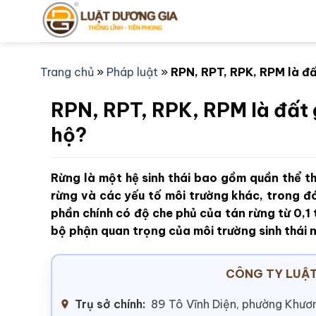
Bỏ
qua
nội
dung
Trang chủ
»
Pháp luật
»
RPN, RPT, RPK, RPM là đấ
RPN, RPT, RPK, RPM là đất 
hộ?
Rừng là một hệ sinh thái bao gồm quần thể th
rừng và các yếu tố môi trường khác, trong đó
phần chính có độ che phủ của tán rừng từ 0,1 t
bộ phận quan trọng của môi trường sinh thái 
CÔNG TY LUẬT
Trụ sở chính:
89 Tô Vĩnh Diện, phường Khươn