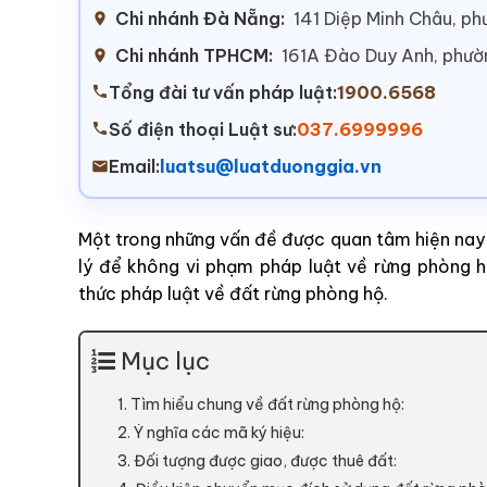
Chi nhánh Đà Nẵng:
141 Diệp Minh Châu, p
Chi nhánh TPHCM:
161A Đào Duy Anh, phư
Tổng đài tư vấn pháp luật:
1900.6568
Số điện thoại Luật sư:
037.6999996
Email:
luatsu@luatduonggia.vn
Một trong những vấn đề được quan tâm hiện nay 
lý để không vi phạm pháp luật về rừng phòng h
thức pháp luật về đất rừng phòng hộ.
Mục lục
1. Tìm hiểu chung về đất rừng phòng hộ:
2. Ý nghĩa các mã ký hiệu:
3. Đối tượng được giao, được thuê đất: