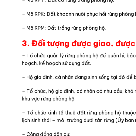
– Mã RPT : Đất có rừng trồng phòng hộ.
– Mã RPK: Đất khoanh nuôi phục hồi rừng phòng 
– Mã RPM: Đất trồng rừng phòng hộ.
3. Đối tượng được giao, được
– T
ổ chức quản lý rừng phòng hộ để quản lý, bảo 
hoạch, kế hoạch sử dụng đất.
– H
ộ gia đình, cá nhân đang sinh sống tại đó để b
– T
ổ chức, hộ gia đình, cá nhân có nhu cầu, khả 
khu vực rừng phòng hộ.
– T
ổ chức kinh tế thuê đất rừng phòng hộ thuộc
lịch sinh thái – môi trường dưới tán rừng (Ủy ban
–
Cộng đồng dân cư.