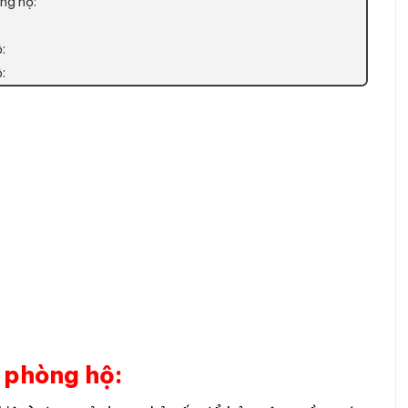
ng hộ:
:
:
g phòng hộ: