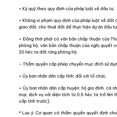
+ Ký quỹ theo quy định của pháp luật về đầu tư.
+ Không vi phạm quy định của pháp luật về đất 
giao đất, cho thuê đất để thực hiện dự án đầu tư
+ Đồng thời phải có văn bản
chấp thuận của Thủ 
phòng hộ, văn bản chấp thuận của nghị quyết củ
20 héc ta đất rừng phòng hộ.
– Thẩm quyền cấp phép chuyển mục đích sử dụn
+
Ủy ban nhân dân cấp tỉnh: đối với tổ chức.
+ Ủ
y ban nhân dân cấp huyện: hộ gia đình, cá 
mại, dịch vụ với diện tích từ 0,5 héc ta trở lê
cấp tỉnh trước).
* Lưu ý:
Cơ quan có thẩm quyền quyết định cho