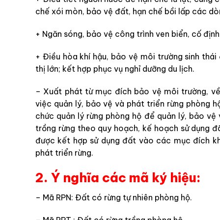
chế xói mòn, bảo vệ đất, hạn chế bồi lấp các dò
+ Ngăn sóng, bảo vệ công trình ven biển, cố định
+ Điều hòa khí hậu, bảo vệ môi trường sinh thá
thị lớn; kết hợp phục vụ nghỉ dưỡng du lịch.
– Xuất phát từ mục đích bảo vệ môi trường, về 
việc quản lý, bảo vệ và phát triển rừng phòng h
chức quản lý rừng phòng hộ để quản lý, bảo vệ v
trồng rừng theo quy hoạch, kế hoạch sử dụng 
được kết hợp sử dụng đất vào các mục đích kh
phát triển rừng.
2. Ý nghĩa các mã ký hiệu:
– Mã RPN: Đất có rừng tự nhiên phòng hộ.