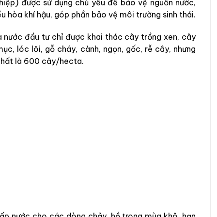
hiệp) được sử dụng chủ yếu để bảo vệ nguồn nước,
ều hòa khí hậu, góp phần bảo vệ môi trường sinh thái.
 nước đầu tư chỉ được khai thác cây trồng xen, cây
ục, lóc lõi, gỗ cháy, cành, ngọn, gốc, rễ cây, nhưng
nhất là 600 cây/hecta.
.
 cấp nước cho các dòng chảy, hồ trong mùa khô, hạn