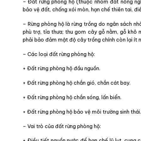
– Đất rừng phòng hộ (thuộc nhóm đất nông ng
bảo vệ đất, chống xói mòn, hạn chế thiên tai, đi
– Rừng phòng hộ là rừng trồng do ngân sách nhà
phù trợ, tỉa thưa; thu gom cây gỗ nằm, gỗ khô m
phải bảo đảm mật độ cây trồng chính còn lại ít 
– Các loại đất rừng phòng hộ:
+ Đất rừng phòng hộ đầu nguồn.
+ Đất rừng phòng hộ chắn gió, chắn cát bay.
+ Đất rừng phòng hộ chắn sóng, lấn biển.
+ Đất rừng phòng hộ bảo vệ môi trường sinh thái
– Vai trò của đất rừng phòng hộ:
+ Điều tiết nguồn nước để hạn chế lũ lụt, cung