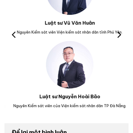
Luật sư Vũ Văn Huân
Nguyên Kiểm sát viên Viện kiểm sát nhân dân tỉnh Phú Yên.
Trưở
Luật sư Nguyễn Hoài Bão
.
Nguyên Kiểm sát viên của Viện kiểm sát nhân dân TP Đà Nẵng.
Luậ
Để lại một bình luận