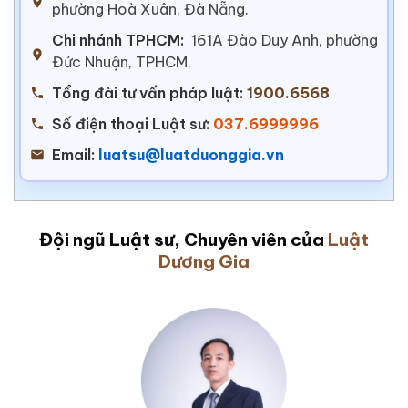
phường Hoà Xuân, Đà Nẵng.
Chi nhánh TPHCM:
161A Đào Duy Anh, phường
Đức Nhuận, TPHCM.
Tổng đài tư vấn pháp luật:
1900.6568
Số điện thoại Luật sư:
037.6999996
Email:
luatsu@luatduonggia.vn
Đội ngũ Luật sư, Chuyên viên của
Luật
Dương Gia