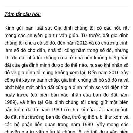
Tóm tắt câu hỏi:
Kính gửi ban luật sự. Gia đinh chúng tôi có câu hỏi, rất
mong các chuyên gia tư vấn giúp. Từ trước đất gia đình
chúng tôi chưa có sổ đỏ, đến năm 2012 xã có chương trình
làm sổ đỏ cho dân, nhà tôi cũng năm trong số đó, nhưng
khi đo đất nhà tôi không có ai ở nhà nên không biết phần
đất của gia đình mình được đo thế nào, ra sao khi nhận sổ
đỏ về gia đình tôi cũng không xem lại, Đến năm 2016 xây
cổng thì xảy ra tranh chấp, gia tình chúng tôi bỏ sổ đỏ ra và
phát hiện mất phần đất của gia đình mình so với diện tích
ngày trước (có biên bản xác nhận của ban đo đất năm
1989), và hiện tại Gia đình chúng tôi đang giữ một biên
bản kiểm đất từ năm 1989 có chữ ký của các ban ngành
đo đất như: trưởng ban đo đạc, trưởng thôn, bí thư xóm và
các bộ phận liên quan trong năm 1989 .Vây mong các
chuyên gia tư vấn giúp là chúng tôi có thể dựa vào biên