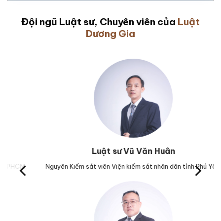
Đội ngũ Luật sư, Chuyên viên của
Luật
Dương Gia
Luật sư Vũ Văn Huân
Nguyên Kiểm sát viên Viện kiểm sát nhân dân tỉnh Phú Yên.
Trưở