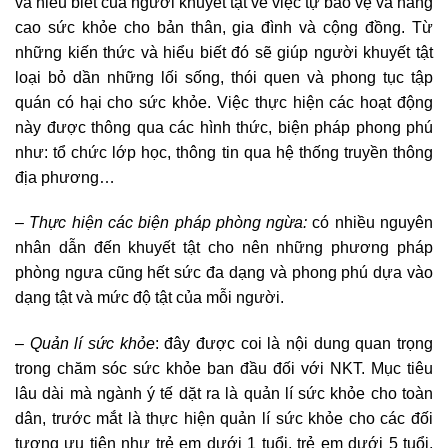
và hiểu biết của người khuyết tật về việc tự bảo vệ và nâng
cao sức khỏe cho bản thân, gia đình và cộng đồng. Từ
những kiến thức và hiểu biết đó sẽ giúp người khuyết tật
loại bỏ dần những lối sống, thói quen và phong tục tập
quán có hại cho sức khỏe. Việc thực hiện các hoạt động
này được thông qua các hình thức, biện pháp phong phú
như: tổ chức lớp học, thông tin qua hệ thống truyền thông
địa phương…
–
Thực hiện các biện pháp phòng ngừa:
có nhiều nguyên
nhân dẫn đến khuyết tật cho nên những phương pháp
phòng ngưa cũng hết sức đa dạng và phong phú dựa vào
dạng tật và mức độ tật của mỗi người.
–
Quản lí sức khỏe
: đây được coi là nội dung quan trọng
trong chăm sóc sức khỏe ban đầu đối với NKT. Mục tiêu
lâu dài mà ngành ý tế dặt ra là quản lí sức khỏe cho toàn
dân, trước mắt là thực hiện quản lí sức khỏe cho các đối
tượng ưu tiên như trẻ em dưới 1 tuổi, trẻ em dưới 5 tuổi,