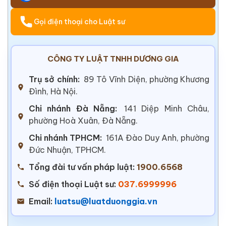
Gọi điện thoại cho Luật sư
CÔNG TY LUẬT TNHH DƯƠNG GIA
Trụ sở chính:
89 Tô Vĩnh Diện, phường Khương
Đình, Hà Nội.
Chi nhánh Đà Nẵng:
141 Diệp Minh Châu,
phường Hoà Xuân, Đà Nẵng.
Chi nhánh TPHCM:
161A Đào Duy Anh, phường
Đức Nhuận, TPHCM.
Tổng đài tư vấn pháp luật:
1900.6568
Số điện thoại Luật sư:
037.6999996
Email:
luatsu@luatduonggia.vn