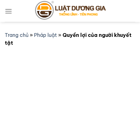
Bỏ
qua
nội
dung
Trang chủ
»
Pháp luật
»
Quyền lợi của người khuyết
tật