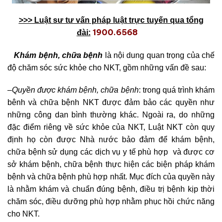
>>> Lu
ậ
t sư tư v
ấ
n pháp lu
ậ
t tr
ự
c tuy
ế
n qua t
ổ
ng
1900.6568
đài:
Khám bệnh, chữa bệnh
là nội dung quan trọng của chế
độ chăm sóc sức khỏe cho NKT, gồm những vấn đề sau:
–
Quyền được khám bệnh, chữa bệnh
: trong quá trình khám
bênh và chữa bệnh NKT được đảm bảo các quyền như
những công dan bình thường khác. Ngoài ra, do những
đặc điểm riêng về sức khỏe của NKT, Luật NKT còn quy
định họ còn được Nhà nước bảo đảm để khám bệnh,
chữa bệnh sử dụng các dịch vụ y tế phù hợp và được cơ
sở khám bệnh, chữa bệnh thực hiện các biện pháp khám
bệnh và chữa bệnh phù hợp nhất. Mục đích của quyền này
là nhằm khám và chuẩn đúng bệnh, điều trị bệnh kịp thời
chăm sóc, điều dưỡng phù hợp nhằm phục hồi chức năng
cho NKT.