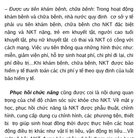
–
Được ưu tiên khám bệnh, chữa bệnh
: Trong hoạt động
khám bệnh và chữa bệnh, nhà nước quy định cơ sở y tế
phải ưu tiên khám bệnh, chữa bênh cho NKT đặc biệt
nặng và NKT nặng, trẻ em khuyết tật, người cao tuổi
khuyết tật, phụ nữ khuyết tật có thai và NKT có công với
cách mạng. Việc ưu tiên thông qua những hình thức như:
miễn, giảm viện phí, hỗ trợ sinh hoạt phí, chi phí đi lại, chi
phí điều trị…Khi khám bệnh, chữa bệnh, NKT được bảo
hiểm y tế thanh toán các chi phí y tế theo quy định của luật
bảo hiểm y tế.
Phục hồi chức năng
cũng được coi là nội dung quan
trọng của chế độ chăm sóc sức khỏe cho NKT. Về mặt y
học, phục hồi chức năng là NKT được phẫu thuật, chỉnh
hình, cung cấp dụng cụ chỉnh hình, các phương tiện, thiết
bị trọ giúp sinh hoạt đồng thời được thực hiện các hoạt
động điều trị khác như vật lí trị liệu, vận động trị liệu…Về