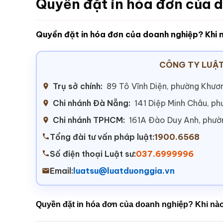
Quyền đặt in hóa đơn của 
Quyền đặt in hóa đơn của doanh nghiệp? Khi 
CÔNG TY LUẬT
Trụ sở chính:
89 Tô Vĩnh Diện, phường Khươn
Chi nhánh Đà Nẵng:
141 Diệp Minh Châu, p
Chi nhánh TPHCM:
161A Đào Duy Anh, phư
Tổng đài tư vấn pháp luật:
1900.6568
Số điện thoại Luật sư:
037.6999996
Email:
luatsu@luatduonggia.vn
Quyền đặt in hóa đơn của doanh nghiệp? Khi nào