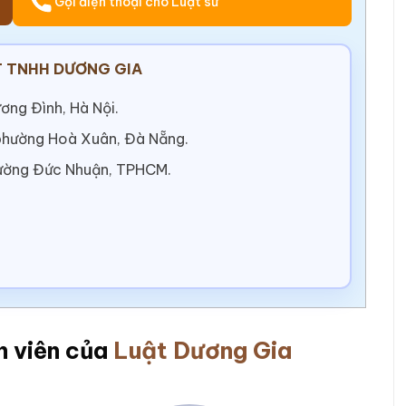
Gọi điện thoại cho Luật sư
 TNHH DƯƠNG GIA
ơng Đình, Hà Nội.
 phường Hoà Xuân, Đà Nẵng.
ường Đức Nhuận, TPHCM.
n viên của
Luật Dương Gia