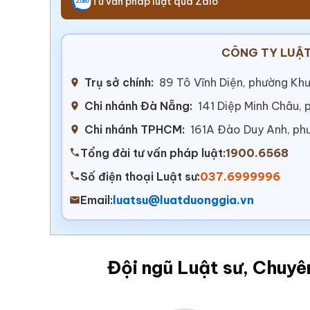
Tư vấn pháp luật qua Zalo
CÔNG TY LUẬT
Trụ sở chính:
89 Tô Vĩnh Diện, phường Khư
Chi nhánh Đà Nẵng:
141 Diệp Minh Châu,
Chi nhánh TPHCM:
161A Đào Duy Anh, ph
Tổng đài tư vấn pháp luật:
1900.6568
Số điện thoại Luật sư:
037.6999996
Email:
luatsu@luatduonggia.vn
Đội ngũ Luật sư, Chuyê