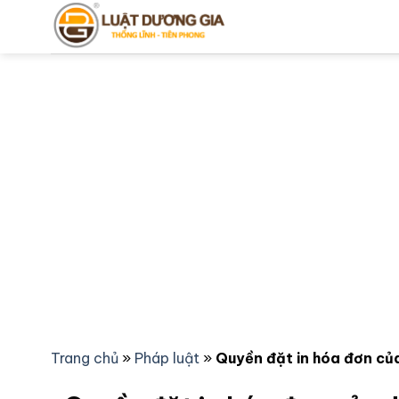
Bỏ
qua
nội
dung
Trang chủ
»
Pháp luật
»
Quyền đặt in hóa đơn củ