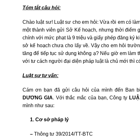
Tóm tắt câu hỏi:
Chào luật sư! Luật sư cho em hỏi: Vừa rồi em có là
một thành viên gửi Sở Kế hoạch, nhưng thời điểm g
chính với mức phạt là 9 triệu và giấy phép đăng ký k
sở kế hoạch chưa cho lấy về. Vậy cho em hỏi trường
tăng để tiếp tục sử dụng không ạ? Nếu giờ em làm t
với tư cách người đại diện pháp luật là chủ mới thì 
Luật sư tư vấn:
Cám ơn bạn đã gửi câu hỏi của mình đến Ban bi
DƯƠNG GIA
. Với thắc mắc của bạn, Công ty
LUẬ
mình như sau:
1. Cơ sở pháp lý
–
Thông tư 39/2014/TT-BTC