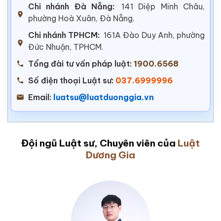
Chi nhánh Đà Nẵng:
141 Diệp Minh Châu,
phường Hoà Xuân, Đà Nẵng.
Chi nhánh TPHCM:
161A Đào Duy Anh, phường
Đức Nhuận, TPHCM.
Tổng đài tư vấn pháp luật:
1900.6568
Số điện thoại Luật sư:
037.6999996
Email:
luatsu@luatduonggia.vn
Đội ngũ Luật sư, Chuyên viên của
Luật
Dương Gia