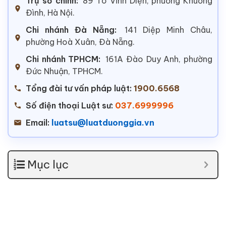
Trụ sở chính:
89 Tô Vĩnh Diện, phường Khương
Đình, Hà Nội.
Chi nhánh Đà Nẵng:
141 Diệp Minh Châu,
phường Hoà Xuân, Đà Nẵng.
Chi nhánh TPHCM:
161A Đào Duy Anh, phường
Đức Nhuận, TPHCM.
Tổng đài tư vấn pháp luật:
1900.6568
Số điện thoại Luật sư:
037.6999996
Email:
luatsu@luatduonggia.vn
Mục lục