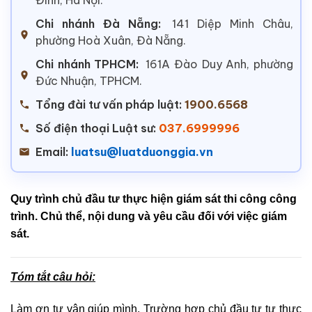
Chi nhánh Đà Nẵng:
141 Diệp Minh Châu,
phường Hoà Xuân, Đà Nẵng.
Chi nhánh TPHCM:
161A Đào Duy Anh, phường
Đức Nhuận, TPHCM.
Tổng đài tư vấn pháp luật:
1900.6568
Số điện thoại Luật sư:
037.6999996
Email:
luatsu@luatduonggia.vn
Quy trình chủ đầu tư thực hiện giám sát thi công công
trình. Chủ thể, nội dung và yêu cầu đối với việc giám
sát.
Tóm tắt câu hỏi:
Làm ơn tư vân giúp mình. Trường hợp chủ đầu tư tự thực