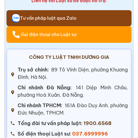
Liên hệ với Luật sư để được hỗ trợ:
Tư vấn pháp luật qua Zalo
Gọi điện thoại cho Luật sư
CÔNG TY LUẬT TNHH DƯƠNG GIA
Trụ sở chính:
89 Tô Vĩnh Diện, phường Khương
Đình, Hà Nội.
Chi nhánh Đà Nẵng:
141 Diệp Minh Châu,
phường Hoà Xuân, Đà Nẵng.
Chi nhánh TPHCM:
161A Đào Duy Anh, phường
Đức Nhuận, TPHCM.
Tổng đài tư vấn pháp luật:
1900.6568
Số điện thoại Luật sư:
037.6999996