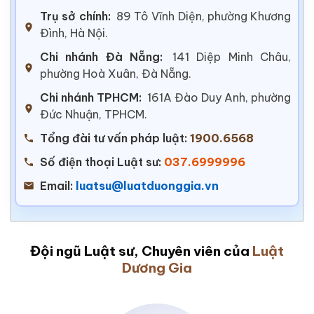
Trụ sở chính:
89 Tô Vĩnh Diện, phường Khương
Đình, Hà Nội.
Chi nhánh Đà Nẵng:
141 Diệp Minh Châu,
phường Hoà Xuân, Đà Nẵng.
Chi nhánh TPHCM:
161A Đào Duy Anh, phường
Đức Nhuận, TPHCM.
Tổng đài tư vấn pháp luật:
1900.6568
Số điện thoại Luật sư:
037.6999996
Email:
luatsu@luatduonggia.vn
Đội ngũ Luật sư, Chuyên viên của
Luật
Dương Gia