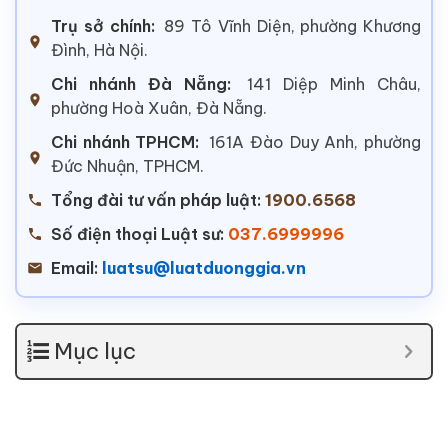
Trụ sở chính:
89 Tô Vĩnh Diện, phường Khương
Đình, Hà Nội.
Chi nhánh Đà Nẵng:
141 Diệp Minh Châu,
phường Hoà Xuân, Đà Nẵng.
Chi nhánh TPHCM:
161A Đào Duy Anh, phường
Đức Nhuận, TPHCM.
Tổng đài tư vấn pháp luật:
1900.6568
Số điện thoại Luật sư:
037.6999996
Email:
luatsu@luatduonggia.vn
Mục lục