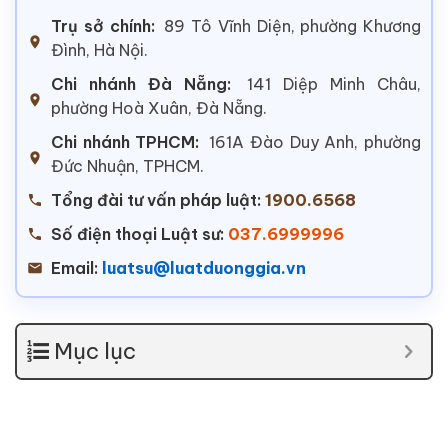
Trụ sở chính:
89 Tô Vĩnh Diện, phường Khương
Đình, Hà Nội.
Chi nhánh Đà Nẵng:
141 Diệp Minh Châu,
phường Hoà Xuân, Đà Nẵng.
Chi nhánh TPHCM:
161A Đào Duy Anh, phường
Đức Nhuận, TPHCM.
Tổng đài tư vấn pháp luật:
1900.6568
Số điện thoại Luật sư:
037.6999996
Email:
luatsu@luatduonggia.vn
Mục lục