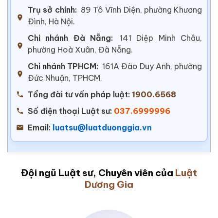
Trụ sở chính:
89 Tô Vĩnh Diện, phường Khương
Đình, Hà Nội.
Chi nhánh Đà Nẵng:
141 Diệp Minh Châu,
phường Hoà Xuân, Đà Nẵng.
Chi nhánh TPHCM:
161A Đào Duy Anh, phường
Đức Nhuận, TPHCM.
Tổng đài tư vấn pháp luật:
1900.6568
Số điện thoại Luật sư:
037.6999996
Email:
luatsu@luatduonggia.vn
Đội ngũ Luật sư, Chuyên viên của
Luật
Dương Gia