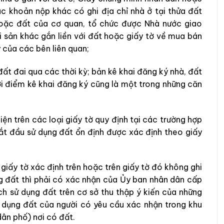
các khoản nộp khác có ghi địa chỉ nhà ở tại thửa đất
 hoặc đất của cơ quan, tổ chức được Nhà nước giao
ài sản khác gắn liền với đất hoặc giấy tờ về mua bán
 của các bên liên quan;
 đất đai qua các thời kỳ; bản kê khai đăng ký nhà, đất
i điểm kê khai đăng ký cũng là một trong những căn
iện trên các loại giấy tờ quy định tại các trường hợp
bắt đầu sử dụng đất ổn định được xác định theo giấy
giấy tờ xác định trên hoặc trên giấy tờ đó không ghi
ng đất thì phải có xác nhận của Ủy ban nhân dân cấp
h sử dụng đất trên cơ sở thu thập ý kiến của những
ử dụng đất của người có yêu cầu xác nhận trong khu
dân phố) nơi có đất.