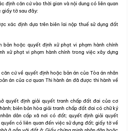
c định căn cứ vào thời gian và nội dung có liên quan
 giấy tờ sau đây:
ợc xác định dựa trên biên lai nộp thuế sử dụng đất
ên bản hoặc quyết định xử phạt vi phạm hành chính
ịnh xử phạt vi phạm hành chính trong việc xây dựng
n căn cứ về quyết định hoặc bản án của Tòa án nhân
h bản án của cơ quan Thi hành án đã được thi hành về
sở quyết định giải quyết tranh chấp đất đai của cơ
hành; biên bản hòa giải tranh chấp đất đai có chữ ký
nhân dân cấp xã nơi có đất; quyết định giải quyết
quyền có liên quan đến việc sử dụng đất; giấy tờ về
 nhà ở gắn với đất ở; Giấy chứng minh nhân dân hoặc