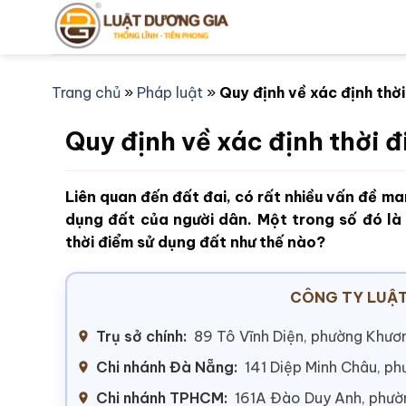
Bỏ
qua
nội
dung
Trang chủ
»
Pháp luật
»
Quy định về xác định thờ
Quy định về xác định thời 
Liên quan đến đất đai, có rất nhiều vấn đề ma
dụng đất của người dân. Một trong số đó là 
thời điểm sử dụng đất như thế nào?
CÔNG TY LUẬT
Trụ sở chính:
89 Tô Vĩnh Diện, phường Khươn
Chi nhánh Đà Nẵng:
141 Diệp Minh Châu, p
Chi nhánh TPHCM:
161A Đào Duy Anh, phư