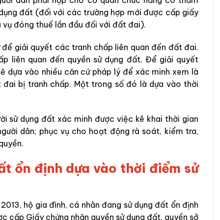
 người dân phải nộp cho cơ quan chức năng có thẩm
 dụng đất (đối với các trường hợp mới được cấp giấy
vụ đóng thuế lần đầu đối với đất đai).
 để giải quyết các tranh chấp liên quan đến đất đai.
hấp liên quan đến quyền sử dụng đất. Để giải quyết
ẽ dựa vào nhiều căn cứ pháp lý để xác minh xem là
 đai bị tranh chấp. Một trong số đó là dựa vào thời
ời sử dụng đất xác minh được việc kê khai thời gian
gười dân; phục vụ cho hoạt động rà soát, kiểm tra,
quyền.
đất ổn định dựa vào thời điểm sử
 2013, hộ gia đình, cá nhân đang sử dụng đất ổn định
ược cấp Giấy chứng nhận quyền sử dụng đất, quyền sở