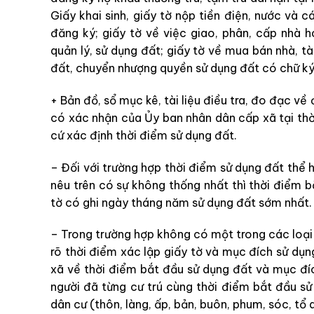
Giấy khai sinh, giấy tờ nộp tiền điện, nước và 
đăng ký; giấy tờ về việc giao, phân, cấp nhà
quản lý, sử dụng đất; giấy tờ về mua bán nhà, t
đất, chuyển nhượng quyền sử dụng đất có chữ ký
+ Bản đồ, sổ mục kê, tài liệu điều tra, đo đạc về
có xác nhận của Ủy ban nhân dân cấp xã tại thờ
cứ xác định thời điểm sử dụng đất.
– Đối với trường hợp thời điểm sử dụng đất thể h
nêu trên có sự không thống nhất thì thời điểm 
tờ có ghi ngày tháng năm sử dụng đất sớm nhất.
– Trong trường hợp không có một trong các loại 
rõ thời điểm xác lập giấy tờ và mục đích sử dụ
xã về thời điểm bắt đầu sử dụng đất và mục đíc
người đã từng cư trú cùng thời điểm bắt đầu s
dân cư (thôn, làng, ấp, bản, buôn, phum, sóc, tổ 