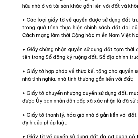
hữu nhà ở và tài sản khác gắn liền với đất và khô
+ Các loại giấy tờ về quyền được sử dụng đất 
trong quá trình thực hiện chính sách đất đai 
Cách mạng lâm thời Cộng hòa miền Nam Việt Na
+ Giấy chứng nhận quyền sử dụng đất tạm thời
tên trong Sổ đăng ký ruộng đất, Sổ địa chính tr
+ Giấy tờ hợp pháp về thừa kế, tặng cho quyền sử
nhà tình nghĩa, nhà tình thương gắn liền với đất;
+ Giấy tờ chuyển nhượng quyền sử dụng đất, mua
được Ủy ban nhân dân cấp xã xác nhận là đã sử 
+ Giấy tờ thanh lý, hóa giá nhà ở gắn liền với đấ
định của pháp luật;
+ Giấy tờ về quyền sử dụng đất do cơ quan có