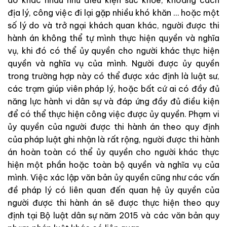
do khác nhau như điều kiện sức khỏe, khoảng cách
địa lý, công việc đi lại gặp nhiều khó khăn … hoặc một
số lý do và trở ngại khách quan khác, người được thi
hành án không thể tự mình thực hiện quyền và nghĩa
vụ, khi đó có thể ủy quyền cho người khác thực hiện
quyền và nghĩa vụ của mình. Người được ủy quyền
trong trường hợp này có thể được xác định là luật sư,
các trạm giúp viên pháp lý, hoặc bất cứ ai có đầy đủ
năng lực hành vi dân sự và đáp ứng đầy đủ điều kiện
để có thể thực hiện công việc được ủy quyền. Phạm vi
ủy quyền của người được thi hành án theo quy định
của pháp luật ghi nhận là rất rộng, người được thi hành
án hoàn toàn có thể ủy quyền cho người khác thực
hiện một phần hoặc toàn bộ quyền và nghĩa vụ của
mình. Việc xác lập văn bản ủy quyền cũng như các vấn
đề pháp lý có liên quan đến quan hệ ủy quyền của
người được thi hành án sẽ được thực hiện theo quy
định tại Bộ luật dân sự năm 2015 và các văn bản quy