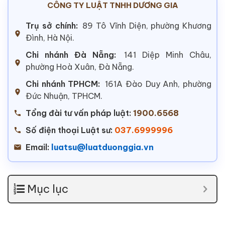
CÔNG TY LUẬT TNHH DƯƠNG GIA
Trụ sở chính:
89 Tô Vĩnh Diện, phường Khương
Đình, Hà Nội.
Chi nhánh Đà Nẵng:
141 Diệp Minh Châu,
phường Hoà Xuân, Đà Nẵng.
Chi nhánh TPHCM:
161A Đào Duy Anh, phường
Đức Nhuận, TPHCM.
Tổng đài tư vấn pháp luật:
1900.6568
Số điện thoại Luật sư:
037.6999996
Email:
luatsu@luatduonggia.vn
Mục lục