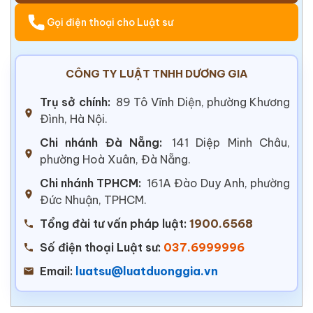
Gọi điện thoại cho Luật sư
CÔNG TY LUẬT TNHH DƯƠNG GIA
Trụ sở chính:
89 Tô Vĩnh Diện, phường Khương
Đình, Hà Nội.
Chi nhánh Đà Nẵng:
141 Diệp Minh Châu,
phường Hoà Xuân, Đà Nẵng.
Chi nhánh TPHCM:
161A Đào Duy Anh, phường
Đức Nhuận, TPHCM.
Tổng đài tư vấn pháp luật:
1900.6568
Số điện thoại Luật sư:
037.6999996
Email:
luatsu@luatduonggia.vn