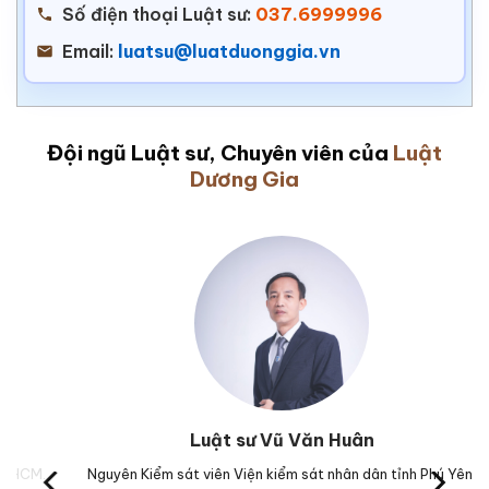
Số điện thoại Luật sư:
037.6999996
Email:
luatsu@luatduonggia.vn
Đội ngũ Luật sư, Chuyên viên của
Luật
Dương Gia
Luật sư Vũ Văn Huân
M.
Nguyên Kiểm sát viên Viện kiểm sát nhân dân tỉnh Phú Yên.
Trư