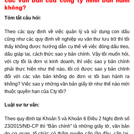
các văn bản của công ty mình ban hành
không?
Tóm tắt câu hỏi:
Theo các quy định về việc quản lý và sử dụng con dấu
cũng như các quy định về nghiệp vụ văn thư lưu trữ thì tôi
thấy không được hướng dẫn cụ thể về việc đóng dấu treo,
dấu giáp lai, cách thức sao y bản chính. V
ậy tôi muốn hỏi,
với cty tôi là đơn vị kinh doanh, thì việc sao y bản chính
phải thực hiện như thế nào, tôi có được sao y bản chính
đối với các văn bản không do đơn vị tôi ban hành ra
không? V
iệc sao y những văn bản giấy tờ như thế nào mới
thuộc quyền hạn của Cty tôi?
Luật sư tư vấn:
Theo quy định tại Khoản 5 và Khoản 6 Điều 2 Nghị định số
23/2015/NĐ-CP thì “Bản chính” là những giấy tờ, văn bản
do cơ quan, tổ chức có thẩm quyền cấp lần đầu, cấp lại,