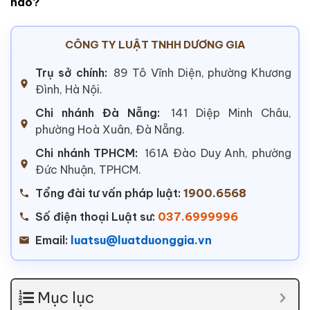
nào?
CÔNG TY LUẬT TNHH DƯƠNG GIA
Trụ sở chính:
89 Tô Vĩnh Diện, phường Khương
Đình, Hà Nội.
Chi nhánh Đà Nẵng:
141 Diệp Minh Châu,
phường Hoà Xuân, Đà Nẵng.
Chi nhánh TPHCM:
161A Đào Duy Anh, phường
Đức Nhuận, TPHCM.
Tổng đài tư vấn pháp luật:
1900.6568
Số điện thoại Luật sư:
037.6999996
Email:
luatsu@luatduonggia.vn
Mục lục