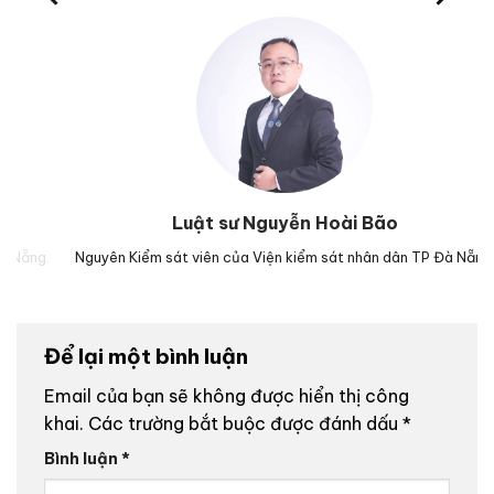
Luật sư Nguyễn Hoài Bão
g.
Nguyên Kiểm sát viên của Viện kiểm sát nhân dân TP Đà Nẵng.
Lu
Để lại một bình luận
Email của bạn sẽ không được hiển thị công
khai.
Các trường bắt buộc được đánh dấu
*
Bình luận
*