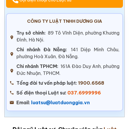
CÔNG TY LUẬT TNHH DƯƠNG GIA
Trụ sở chính:
89 Tô Vĩnh Diện, phường Khương
Đình, Hà Nội.
Chi nhánh Đà Nẵng:
141 Diệp Minh Châu,
phường Hoà Xuân, Đà Nẵng.
Chi nhánh TPHCM:
161A Đào Duy Anh, phường
Đức Nhuận, TPHCM.
Tổng đài tư vấn pháp luật:
1900.6568
Số điện thoại Luật sư:
037.6999996
Email:
luatsu@luatduonggia.vn