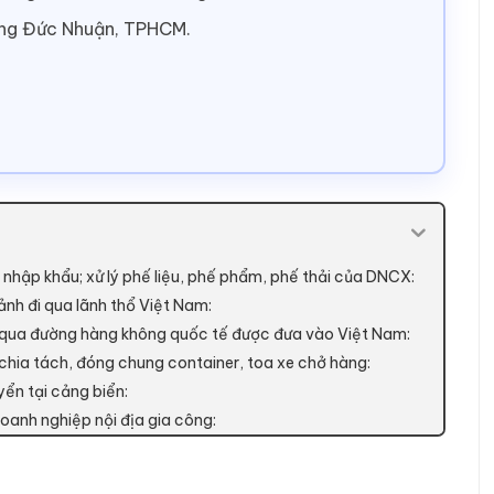
ờng Đức Nhuận, TPHCM.
, nhập khẩu; xử lý phế liệu, phế phẩm, phế thải của DNCX:
ảnh đi qua lãnh thổ Việt Nam:
nh qua đường hàng không quốc tế được đưa vào Việt Nam:
 chia tách, đóng chung container, toa xe chở hàng:
yển tại cảng biển:
oanh nghiệp nội địa gia công: