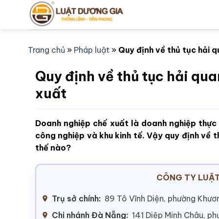
Bỏ
qua
nội
dung
Trang chủ
»
Pháp luật
»
Quy định về thủ tục hải 
Quy định về thủ tục hải qu
xuất
Doanh nghiệp chế xuất là doanh nghiệp thực 
công nghiệp và khu kinh tế. Vậy quy định về t
thế nào?
CÔNG TY LUẬT
Trụ sở chính:
89 Tô Vĩnh Diện, phường Khươn
Chi nhánh Đà Nẵng:
141 Diệp Minh Châu, p