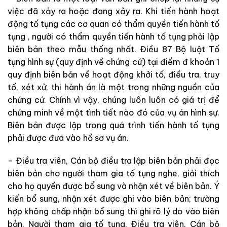
việc đã xảy ra hoặc đang xảy ra. Khi tiến hành hoạt
động tố tụng các cơ quan có thẩm quyền tiến hành tố
tụng , người có thẩm quyền tiến hành tố tụng phải lập
biên bản theo mẫu thống nhất. Điều 87 Bộ luật Tố
tụng hình sự (quy định về chứng cứ) tại điểm đ khoản 1
quy định biên bản về hoạt động khởi tố, điều tra, truy
tố, xét xử, thi hành án là một trong những nguồn của
chứng cứ. Chính vì vậy, chúng luôn luôn có giá trị để
chứng minh về một tình tiết nào đó của vụ án hình sự.
Biên bản được lập trong quá trình tiến hành tố tụng
phải được đưa vào hồ sơ vụ án.
– Điều tra viên, Cán bộ điều tra lập biên bản phải đọc
biên bản cho người tham gia tố tụng nghe, giải thích
cho họ quyền được bổ sung và nhận xét về biên bản. Ý
kiến bổ sung, nhận xét được ghi vào biên bản; trường
hợp không chấp nhận bổ sung thì ghi rõ lý do vào biên
bản. Người tham gia tố tụng, Điều tra viên, Cán bộ