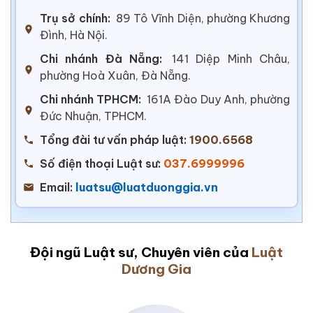
Trụ sở chính:
89 Tô Vĩnh Diện, phường Khương
Đình, Hà Nội.
Chi nhánh Đà Nẵng:
141 Diệp Minh Châu,
phường Hoà Xuân, Đà Nẵng.
Chi nhánh TPHCM:
161A Đào Duy Anh, phường
Đức Nhuận, TPHCM.
Tổng đài tư vấn pháp luật:
1900.6568
Số điện thoại Luật sư:
037.6999996
Email:
luatsu@luatduonggia.vn
Đội ngũ Luật sư, Chuyên viên của
Luật
Dương Gia