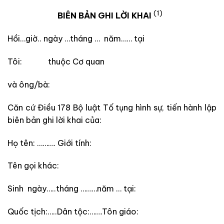
(1)
BIÊN BẢN GHI LỜI KHAI
Hồi…giờ.. ngày …tháng … năm…… tại
Tôi: thuộc Cơ quan
và ông/bà:
Căn cứ Điều 178 Bộ luật Tố tụng hình sự, tiến hành lập
biên bản ghi lời khai của:
Họ tên: ………. Giới tính:
Tên gọi khác:
Sinh ngày…..tháng ………năm … tại:
Quốc tịch:…..Dân tộc:…….Tôn giáo: