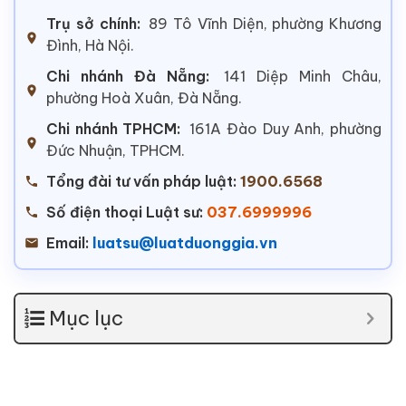
Trụ sở chính:
89 Tô Vĩnh Diện, phường Khương
Đình, Hà Nội.
Chi nhánh Đà Nẵng:
141 Diệp Minh Châu,
phường Hoà Xuân, Đà Nẵng.
Chi nhánh TPHCM:
161A Đào Duy Anh, phường
Đức Nhuận, TPHCM.
Tổng đài tư vấn pháp luật:
1900.6568
Số điện thoại Luật sư:
037.6999996
Email:
luatsu@luatduonggia.vn
Mục lục