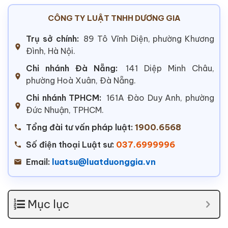
CÔNG TY LUẬT TNHH DƯƠNG GIA
Trụ sở chính:
89 Tô Vĩnh Diện, phường Khương
Đình, Hà Nội.
Chi nhánh Đà Nẵng:
141 Diệp Minh Châu,
phường Hoà Xuân, Đà Nẵng.
Chi nhánh TPHCM:
161A Đào Duy Anh, phường
Đức Nhuận, TPHCM.
Tổng đài tư vấn pháp luật:
1900.6568
Số điện thoại Luật sư:
037.6999996
Email:
luatsu@luatduonggia.vn
Mục lục