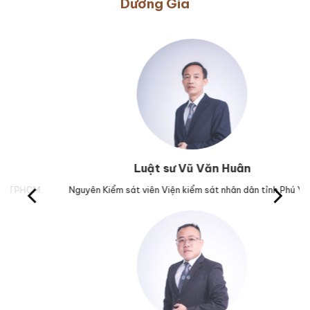
Dương Gia
Luật sư Vũ Văn Huân
M.
Nguyên Kiểm sát viên Viện kiểm sát nhân dân tỉnh Phú Yên.
Tr