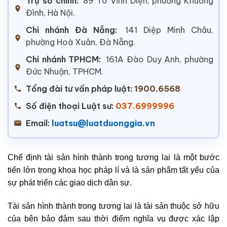
Trụ sở chính:
89 Tô Vĩnh Diện, phường Khương
Đình, Hà Nội.
Chi nhánh Đà Nẵng:
141 Diệp Minh Châu,
phường Hoà Xuân, Đà Nẵng.
Chi nhánh TPHCM:
161A Đào Duy Anh, phường
Đức Nhuận, TPHCM.
Tổng đài tư vấn pháp luật:
1900.6568
Số điện thoại Luật sư:
037.6999996
Email:
luatsu@luatduonggia.vn
Chế định tài sản hình thành trong tương lai là một bước
tiến lớn trong khoa học pháp lí và là sản phẩm tất yếu của
sự phát triển các giao dịch dân sự.
Tài sản hình thành trong tương lai là tài sản thuộc sở hữu
của bên bảo đảm sau thời điểm nghĩa vụ được xác lập