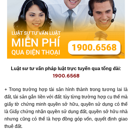
Lu
ậ
t sư tư v
ấ
n pháp lu
ậ
t tr
ự
c tuy
ế
n qua t
ổ
ng đài:
1900.6568
+ Trong trường hợp tài sản hình thành trong tương lai là
đất, tài sản gắn liền với đất: tùy từng trường hợp cụ thể mà
giấy tờ chứng minh quyền sở hữu, quyền sử dụng có thể
là Giấy chứng nhận quyền sử dụng đất, quyền sở hữu nhà
nhưng cũng có thể là hợp đồng góp vốn, quyết định giao
thuê đất.