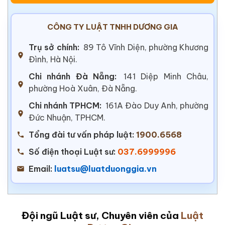
CÔNG TY LUẬT TNHH DƯƠNG GIA
Trụ sở chính:
89 Tô Vĩnh Diện, phường Khương
Đình, Hà Nội.
Chi nhánh Đà Nẵng:
141 Diệp Minh Châu,
phường Hoà Xuân, Đà Nẵng.
Chi nhánh TPHCM:
161A Đào Duy Anh, phường
Đức Nhuận, TPHCM.
Tổng đài tư vấn pháp luật:
1900.6568
Số điện thoại Luật sư:
037.6999996
Email:
luatsu@luatduonggia.vn
Đội ngũ Luật sư, Chuyên viên của
Luật