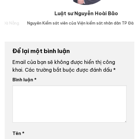
Luật sư Nguyễn Hoài Bão
g.
Nguyên Kiểm sát viên của Viện kiểm sát nhân dân TP Đà Nẵng.
L
Để lại một bình luận
Email của bạn sẽ không được hiển thị công
khai.
Các trường bắt buộc được đánh dấu
*
Bình luận
*
Tên
*