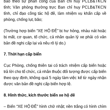
bão theo sự phân công của Ban chỉ huy PCLB&TKCN
tỉnh; Văn phòng thường trực Ban chỉ huy PCLB&TKCN
tỉnh, chỉ đạo công tác hộ đê, làm nhiệm vụ khẩn cấp về
phòng, chống lụt, bão;
(
Trường hợp biển “XE HỘ ĐÊ” bị hư hỏng, nhàu nát hoặc
bị mất, cơ quan, tổ chức, cá nhân quản lý xe phải có văn
bản đề nghị cấp lại và nêu rõ lý do.)
7. Thời hạn cấp biển
Cục Phòng, chống thiên tai có trách nhiệm cấp biển hoặc
trả lời cho tổ chức, cá nhân thuộc đối tượng được cấp biển
theo quy định, không quá 5 ngày làm việc kể từ ngày nhận
được văn bản đề nghị cấp biển hợp lệ.
8. Hình thức, kích thước biển xe hộ đê
– Biển “XE HỘ ĐÊ” hình chữ nhật; nền trắng có hình chìm