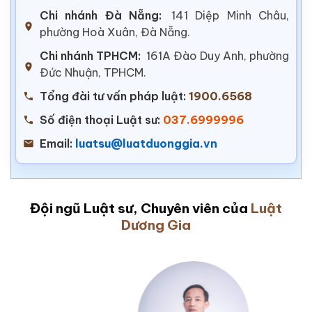
Chi nhánh Đà Nẵng:
141 Diệp Minh Châu,
phường Hoà Xuân, Đà Nẵng.
Chi nhánh TPHCM:
161A Đào Duy Anh, phường
Đức Nhuận, TPHCM.
Tổng đài tư vấn pháp luật:
1900.6568
Số điện thoại Luật sư:
037.6999996
Email:
luatsu@luatduonggia.vn
Đội ngũ Luật sư, Chuyên viên của
Luật
Dương Gia