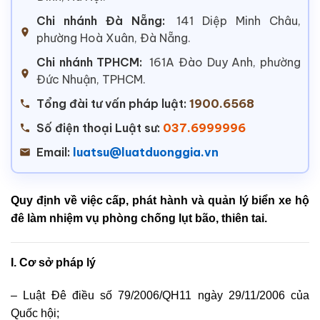
Chi nhánh Đà Nẵng:
141 Diệp Minh Châu,
phường Hoà Xuân, Đà Nẵng.
Chi nhánh TPHCM:
161A Đào Duy Anh, phường
Đức Nhuận, TPHCM.
Tổng đài tư vấn pháp luật:
1900.6568
Số điện thoại Luật sư:
037.6999996
Email:
luatsu@luatduonggia.vn
Quy định về việc cấp, phát hành và quản lý biển xe hộ
đê làm nhiệm vụ phòng chống lụt bão, thiên tai.
I. Cơ sở pháp lý
–
Luật Đê điều số 79/20
06/QH11
ngày 29/11/2006 của
Quốc hội;