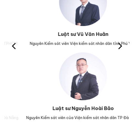
Luật sư Vũ Văn Huân
M.
Nguyên Kiểm sát viên Viện kiểm sát nhân dân tỉnh Phú Yên.
Tr
Luật sư Nguyễn Hoài Bão
g.
Nguyên Kiểm sát viên của Viện kiểm sát nhân dân TP Đà Nẵng.
Lu