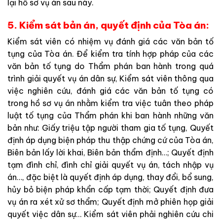
lại hồ sơ vụ án sau này.
5. Kiểm sát bản án, quyết định của Tòa án:
Kiểm sát viên có nhiệm vụ đánh giá các văn bản tố
tụng của Tòa án. Để kiểm tra tính hợp pháp của các
văn bản tố tụng do Thẩm phán ban hành trong quá
trình giải quyết vụ án dân sự, Kiểm sát viên thông qua
việc nghiên cứu, đánh giá các văn bản tố tụng có
trong hồ sơ vụ án nhằm kiểm tra việc tuân theo pháp
luật tố tụng của Thẩm phán khi ban hành những văn
bản như: Giấy triệu tập người tham gia tố tụng, Quyết
định áp dụng biện pháp thu thập chứng cứ của Tòa án,
Biên bản lấy lời khai, Biên bản thẩm định…; Quyết định
tạm đình chỉ, đình chỉ giải quyết vụ án, tách nhập vụ
án…, đặc biệt là quyết định áp dụng, thay đổi, bổ sung,
hủy bỏ biện pháp khẩn cấp tạm thời; Quyết định đưa
vụ án ra xét xử sơ thẩm; Quyết định mở phiên họp giải
quyết việc dân sự… Kiểm sát viên phải nghiên cứu chi