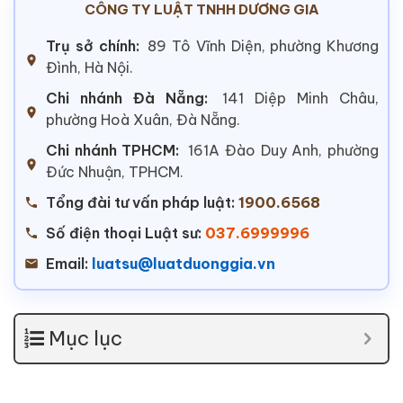
CÔNG TY LUẬT TNHH DƯƠNG GIA
Trụ sở chính:
89 Tô Vĩnh Diện, phường Khương
Đình, Hà Nội.
Chi nhánh Đà Nẵng:
141 Diệp Minh Châu,
phường Hoà Xuân, Đà Nẵng.
Chi nhánh TPHCM:
161A Đào Duy Anh, phường
Đức Nhuận, TPHCM.
Tổng đài tư vấn pháp luật:
1900.6568
Số điện thoại Luật sư:
037.6999996
Email:
luatsu@luatduonggia.vn
Mục lục