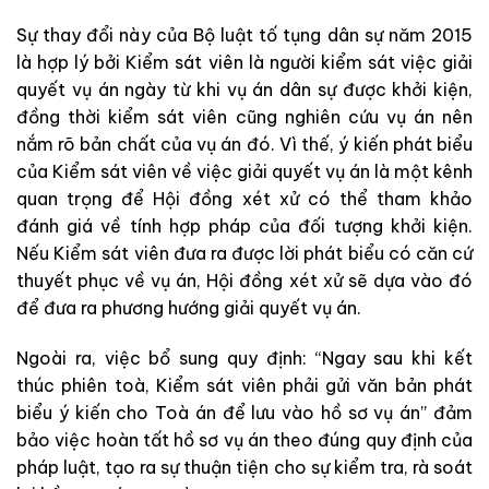
Sự thay đổi này của Bộ luật tố tụng dân sự năm 2015
là hợp lý bởi Kiểm sát viên là người kiểm sát việc giải
quyết vụ án ngày từ khi vụ án dân sự được khởi kiện,
đồng thời kiểm sát viên cũng nghiên cứu vụ án nên
nắm rõ bản chất của vụ án đó. Vì thế, ý kiến phát biểu
của Kiểm sát viên về việc giải quyết vụ án là một kênh
quan trọng để Hội đồng xét xử có thể tham khảo
đánh giá về tính hợp pháp của đối tượng khởi kiện.
Nếu Kiểm sát viên đưa ra được lời phát biểu có căn cứ
thuyết phục về vụ án, Hội đồng xét xử sẽ dựa vào đó
để đưa ra phương hướng giải quyết vụ án.
Ngoài ra, việc bổ sung quy định: “Ngay sau khi kết
thúc phiên toà, Kiểm sát viên phải gửi văn bản phát
biểu ý kiến cho Toà án để lưu vào hồ sơ vụ án” đảm
bảo việc hoàn tất hồ sơ vụ án theo đúng quy định của
pháp luật, tạo ra sự thuận tiện cho sự kiểm tra, rà soát