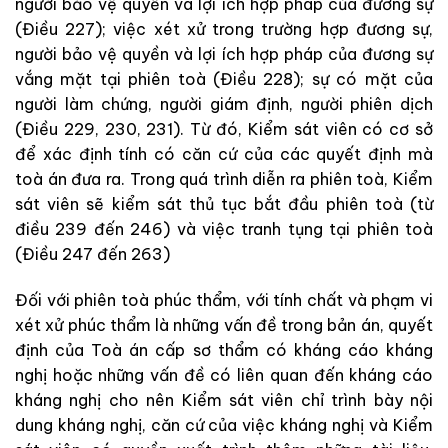
người bảo vệ quyền và lợi ích hợp pháp của đương sự
(Điều 227); việc xét xử trong trường hợp đương sự,
người bảo vệ quyền và lợi ích hợp pháp của đương sự
vắng mặt tại phiên toà (Điều 228); sự có mặt của
người làm chứng, người giám định, người phiên dịch
(Điều 229, 230, 231). Từ đó, Kiểm sát viên có cơ sở
để xác định tính có căn cứ của các quyết định mà
toà án đưa ra. Trong quá trình diễn ra phiên toà, Kiểm
sát viên sẽ kiểm sát thủ tục bắt đầu phiên toà (từ
điều 239 đến 246) và việc tranh tụng tại phiên toà
(Điều 247 đến 263)
Đối với phiên toà phúc thẩm, với tính chất và phạm vi
xét xử phúc thẩm là những vấn đề trong bản án, quyết
định của Toà án cấp sơ thẩm có kháng cáo kháng
nghị hoặc những vấn đề có liên quan đến kháng cáo
kháng nghị cho nên Kiểm sát viên chỉ trình bày nội
dung kháng nghị, căn cứ của việc kháng nghị và Kiểm