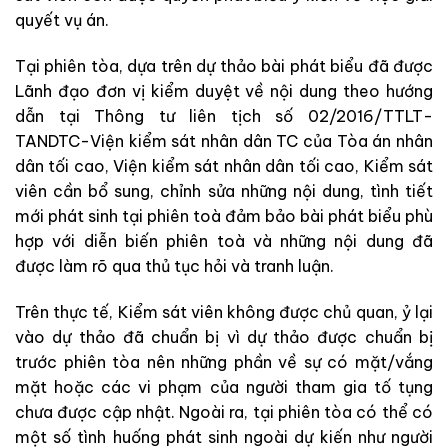
quyết vụ án.
Tại phiên tòa, dựa trên dự thảo bài phát biểu đã được
Lãnh đạo đơn vị kiểm duyệt về nội dung theo hướng
dẫn tại Thông tư liên tịch số 02/2016/TTLT-
TANDTC-Viện kiểm sát nhân dân TC của Tòa án nhân
dân tối cao, Viện kiểm sát nhân dân tối cao, Kiểm sát
viên cần bổ sung, chỉnh sửa những nội dung, tình tiết
mới phát sinh tại phiên toà đảm bảo bài phát biểu phù
hợp với diễn biến phiên toà và những nội dung đã
được làm rõ qua thủ tục hỏi và tranh luận.
Trên thực tế, Kiểm sát viên không được chủ quan, ỷ lại
vào dự thảo đã chuẩn bị vì dự thảo được chuẩn bị
trước phiên tòa nên những phần về sự có mặt/vắng
mặt hoặc các vi phạm của người tham gia tố tụng
chưa được cập nhật. Ngoài ra, tại phiên tòa có thể có
một số tình huống phát sinh ngoài dự kiến như người