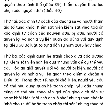
quyền theo lãnh thổ (điều 39), thẩm quyền theo lựa
chọn của nguyên đơn (điều 40).
Thứ hai, xác định tư cách của đương sự và người tham
gia tố tụng khác: Kiểm sát viên kiểm sát việc toà án
xác định tư cách của nguyên đơn, bị đơn, người có
quyền lợi và nghĩa vụ liên quan đã đúng với quy định
tại điều 68 Bộ luật tố tụng dân sự năm 2015 hay chưa
Thứ ba, xác định quan hệ tranh chấp giữa các đương
sự: Kiểm sát viên nghiên cứu “những vấn đề cụ thể yêu
cầu Tòa án giải quyết đối với người bị kiện, người có
quyền lợi và nghĩa vụ liên quan theo điểm g khoản 4
Điều 189. Trong thực tế, người khởi kiện, người yêu cầu
có thể nêu đúng quan hệ tranh chấp, yêu cầu nhưng
cũng có thể nêu theo tên gọi của giao dịch dân sự
hoặc khởi kiện “đòi nhà cho ở nhờ” nhưng thực chất là
“nhà cho thuê” hoặc tranh chấp tài sản” nhưng thực tế