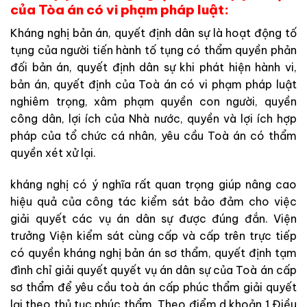
của Tòa án có vi phạm pháp luật:
Kháng nghị bản án, quyết định dân sự là hoạt động tố
tụng của người tiến hành tố tụng có thẩm quyền phản
đối bản án, quyết định dân sự khi phát hiện hành vi,
bản án, quyết định của Toà án có vi phạm pháp luật
nghiêm trọng, xâm phạm quyền con người, quyền
công dân, lợi ích của Nhà nước, quyền và lợi ích hợp
pháp của tổ chức cá nhân, yêu cầu Toà án có thẩm
quyền xét xử lại.
kháng nghị có ý nghĩa rất quan trọng giúp nâng cao
hiệu quả của công tác kiểm sát bảo đảm cho việc
giải quyết các vụ án dân sự được đúng đắn. Viện
trưởng Viện kiểm sát cùng cấp và cấp trên trực tiếp
có quyền kháng nghị bản án sơ thẩm, quyết định tạm
đình chỉ giải quyết quyết vụ án dân sự của Toà án cấp
sơ thẩm để yêu cầu toà án cấp phúc thẩm giải quyết
lại theo thủ tục phúc thẩm. Theo điểm d khoản 1 Điều