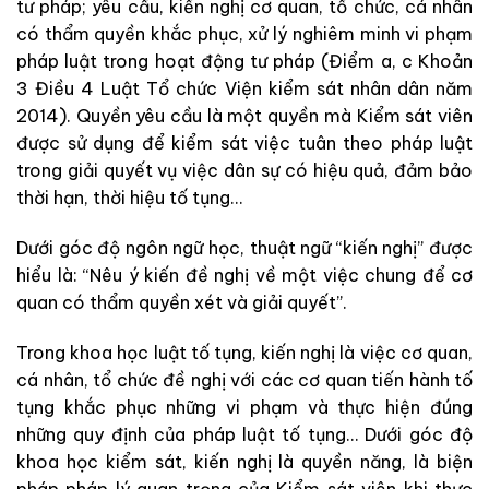
tư pháp; yêu cầu, kiến nghị cơ quan, tổ chức, cá nhân
có thẩm quyền khắc phục, xử lý nghiêm minh vi phạm
pháp luật trong hoạt động tư pháp (Điểm a, c Khoản
3 Điều 4 Luật Tổ chức Viện kiểm sát nhân dân năm
2014). Quyền yêu cầu là một quyền mà Kiểm sát viên
được sử dụng để kiểm sát việc tuân theo pháp luật
trong giải quyết vụ việc dân sự có hiệu quả, đảm bảo
thời hạn, thời hiệu tố tụng…
Dưới góc độ ngôn ngữ học, thuật ngữ “kiến nghị” được
hiểu là: “Nêu ý kiến đề nghị về một việc chung để cơ
quan có thẩm quyền xét và giải quyết”.
Trong khoa học luật tố tụng, kiến nghị là việc cơ quan,
cá nhân, tổ chức đề nghị với các cơ quan tiến hành tố
tụng khắc phục những vi phạm và thực hiện đúng
những quy định của pháp luật tố tụng… Dưới góc độ
khoa học kiểm sát, kiến nghị là quyền năng, là biện
pháp pháp lý quan trọng của Kiểm sát viên khi thực