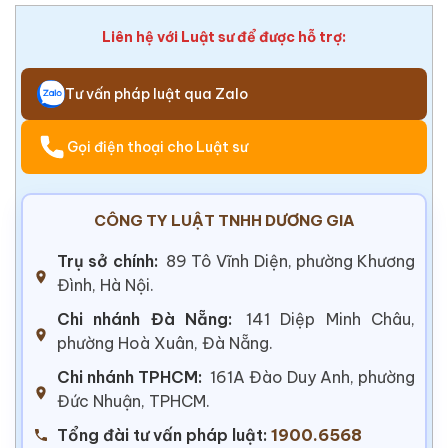
Liên hệ với Luật sư để được hỗ trợ:
Tư vấn pháp luật qua Zalo
Gọi điện thoại cho Luật sư
CÔNG TY LUẬT TNHH DƯƠNG GIA
Trụ sở chính:
89 Tô Vĩnh Diện, phường Khương
Đình, Hà Nội.
Chi nhánh Đà Nẵng:
141 Diệp Minh Châu,
phường Hoà Xuân, Đà Nẵng.
Chi nhánh TPHCM:
161A Đào Duy Anh, phường
Đức Nhuận, TPHCM.
Tổng đài tư vấn pháp luật:
1900.6568