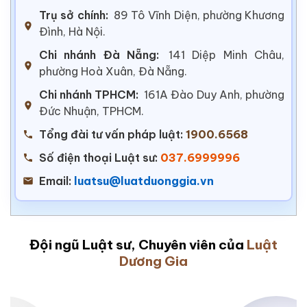
Trụ sở chính:
89 Tô Vĩnh Diện, phường Khương
Đình, Hà Nội.
Chi nhánh Đà Nẵng:
141 Diệp Minh Châu,
phường Hoà Xuân, Đà Nẵng.
Chi nhánh TPHCM:
161A Đào Duy Anh, phường
Đức Nhuận, TPHCM.
Tổng đài tư vấn pháp luật:
1900.6568
Số điện thoại Luật sư:
037.6999996
Email:
luatsu@luatduonggia.vn
Đội ngũ Luật sư, Chuyên viên của
Luật
Dương Gia