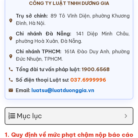
CÔNG TY LUẬT TNHH DƯƠNG GIA
Trụ sở chính:
89 Tô Vĩnh Diện, phường Khương
Đình, Hà Nội.
Chi nhánh Đà Nẵng:
141 Diệp Minh Châu,
phường Hoà Xuân, Đà Nẵng.
Chi nhánh TPHCM:
161A Đào Duy Anh, phường
Đức Nhuận, TPHCM.
Tổng đài tư vấn pháp luật:
1900.6568
Số điện thoại Luật sư:
037.6999996
Email:
luatsu@luatduonggia.vn
Mục lục
1. Quy định về mức phạt chậm nộp báo cáo