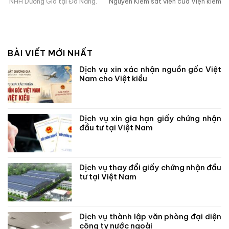
g.
Nguyên Kiểm sát viên của Viện kiểm sát nhân dân TP Đà Nẵng.
Lu
BÀI VIẾT MỚI NHẤT
Dịch vụ xin xác nhận nguồn gốc Việt
Nam cho Việt kiều
Dịch vụ xin gia hạn giấy chứng nhận
đầu tư tại Việt Nam
Dịch vụ thay đổi giấy chứng nhận đầu
tư tại Việt Nam
Dịch vụ thành lập văn phòng đại diện
công ty nước ngoài