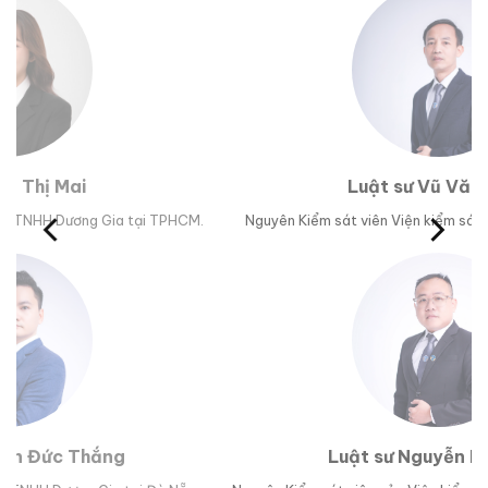
Luật sư Vũ Văn Huân
M.
Nguyên Kiểm sát viên Viện kiểm sát nhân dân tỉnh Phú Yên.
Trư
Luật sư Nguyễn Hoài Bão