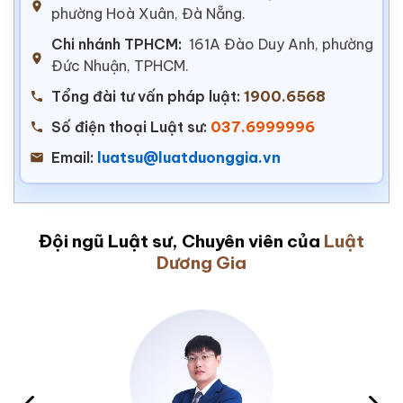
phường Hoà Xuân, Đà Nẵng.
Chi nhánh TPHCM:
161A Đào Duy Anh, phường
Đức Nhuận, TPHCM.
Tổng đài tư vấn pháp luật:
1900.6568
Số điện thoại Luật sư:
037.6999996
Email:
luatsu@luatduonggia.vn
Đội ngũ Luật sư, Chuyên viên của
Luật
Dương Gia