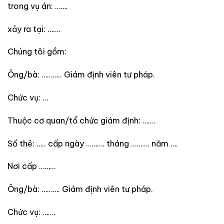
trong vụ án: …….
xảy ra tại: …….
Chúng tôi gồm:
Ông/bà: ……….. Giám định viên tư pháp.
Chức vụ: …
Thuộc cơ quan/tổ chức giám định: …….
Số thẻ: ….. cấp ngày ………. tháng ………. năm ….
Nơi cấp ………
Ông/bà: ………. Giám định viên tư pháp.
Chức vụ: …….