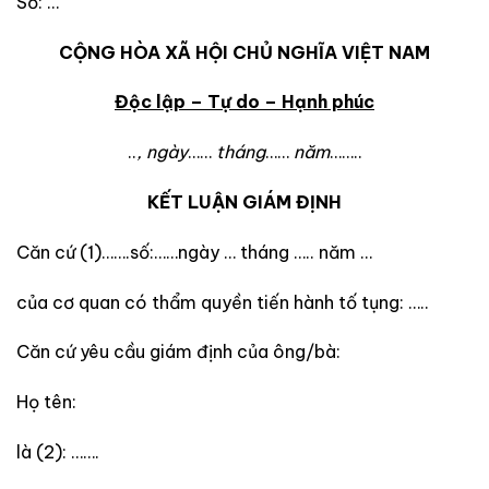
Số: …
CỘNG HÒA XÃ HỘI CHỦ NGHĨA VIỆT NAM
Độc lập – Tự do – Hạnh phúc
..
, ngày
……
tháng
……
năm
……..
KẾT LUẬN GIÁM ĐỊNH
Căn cứ (1)…….số:……ngày … tháng ….. năm …
của cơ quan có thẩm quyền tiến hành tố tụng: …..
Căn cứ yêu cầu giám định của ông/bà:
Họ tên:
là (2): …….