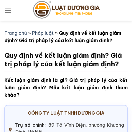
Bỏ
qua
nội
dung
Trang chủ
»
Pháp luật
»
Quy định về kết luận giám
định? Giá trị pháp lý của kết luận giám định?
Quy định về kết luận giám định? Giá
trị pháp lý của kết luận giám định?
Kết luận giám định là gì? Giá trị pháp lý của kết
luận giám định? Mẫu kết luận giám định tham
khảo?
CÔNG TY LUẬT TNHH DƯƠNG GIA
Trụ sở chính:
89 Tô Vĩnh Diện, phường Khương
Đình, Hà Nội.