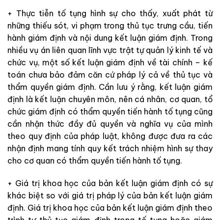
+ Thực tiễn tố tụng hình sự cho thấy, xuất phát từ
những thiếu sót, vi phạm trong thủ tục trưng cầu, tiến
hành giám định và nội dung kết luận giám định. Trong
nhiều vụ án liên quan lĩnh vực trật tự quản lý kinh tế và
chức vụ, một số kết luận giám định về tài chính – kế
toán chưa bảo đảm căn cứ pháp lý cả về thủ tục và
thẩm quyền giám định. Cần lưu ý rằng, kết luận giám
định là kết luận chuyên môn, nên cá nhân, cơ quan, tổ
chức giám định có thẩm quyền tiến hành tố tụng cũng
cần nhận thức đầy đủ quyền và nghĩa vụ của mình
theo quy định của pháp luật, không được đưa ra các
nhận định mang tính quy kết trách nhiệm hình sự thay
cho cơ quan có thẩm quyền tiến hành tố tụng.
+ Giá trị khoa học của bản kết luận giám định có sự
khác biệt so với giá trị pháp lý của bản kết luận giám
định. Giá trị khoa học của bản kết luận giám định theo
trình tự thủ tục giám định trong tố tụng hoặc giám