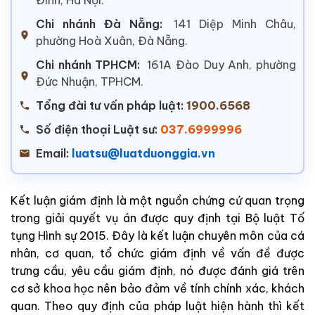
Chi nhánh Đà Nẵng:
141 Diệp Minh Châu,
phường Hoà Xuân, Đà Nẵng.
Chi nhánh TPHCM:
161A Đào Duy Anh, phường
Đức Nhuận, TPHCM.
Tổng đài tư vấn pháp luật:
1900.6568
Số điện thoại Luật sư:
037.6999996
Email:
luatsu@luatduonggia.vn
Kết luận giám định là một nguồn chứng cứ quan trọng
trong giải quyết vụ án được quy định tại Bộ luật Tố
tụng Hình sự 2015. Đây là kết luận chuyên môn của cá
nhân, cơ quan, tổ chức giám định về vấn đề được
trưng cầu, yêu cầu giám định, nó được đánh giá trên
cơ sở khoa học nên bảo đảm về tính chính xác, khách
quan. Theo quy định của pháp luật hiện hành thì kết