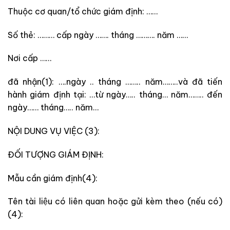
Thuộc cơ quan/tổ chức giám định: ……
Số thẻ: ……… cấp ngày ……. tháng ………. năm ……
Nơi cấp ……
đã nhận(1): ….ngày .. tháng …….. năm……..và đã tiến
hành giám định tại: …từ ngày….. tháng… năm…….. đến
ngày…… tháng….. năm…
NỘI DUNG VỤ VIỆC (3):
ĐỐI TƯỢNG GIÁM ĐỊNH:
Mẫu cần giám định(4):
Tên tài liệu có liên quan hoặc gửi kèm theo (nếu có)
(4):