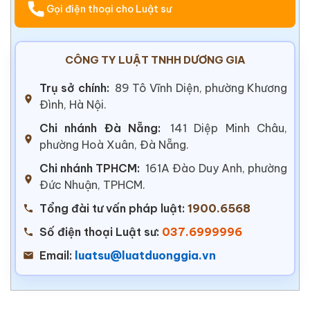
Gọi điện thoại cho Luật sư
CÔNG TY LUẬT TNHH DƯƠNG GIA
Trụ sở chính:
89 Tô Vĩnh Diện, phường Khương
Đình, Hà Nội.
Chi nhánh Đà Nẵng:
141 Diệp Minh Châu,
phường Hoà Xuân, Đà Nẵng.
Chi nhánh TPHCM:
161A Đào Duy Anh, phường
Đức Nhuận, TPHCM.
Tổng đài tư vấn pháp luật:
1900.6568
Số điện thoại Luật sư:
037.6999996
Email:
luatsu@luatduonggia.vn