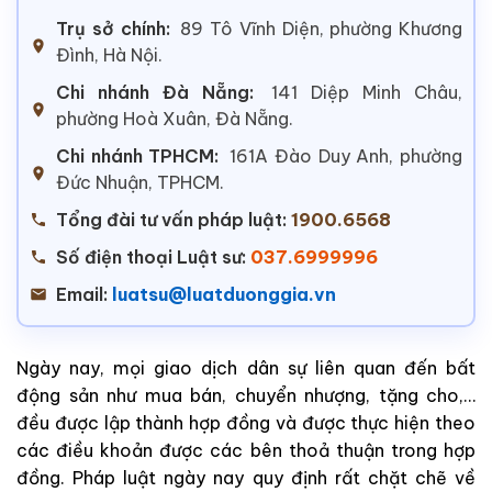
Trụ sở chính:
89 Tô Vĩnh Diện, phường Khương
Đình, Hà Nội.
Chi nhánh Đà Nẵng:
141 Diệp Minh Châu,
phường Hoà Xuân, Đà Nẵng.
Chi nhánh TPHCM:
161A Đào Duy Anh, phường
Đức Nhuận, TPHCM.
Tổng đài tư vấn pháp luật:
1900.6568
Số điện thoại Luật sư:
037.6999996
Email:
luatsu@luatduonggia.vn
Ngày nay, mọi giao dịch dân sự liên quan đến bất
động sản như mua bán, chuyển nhượng, tặng cho,…
đều được lập thành hợp đồng và được thực hiện theo
các điều khoản được các bên thoả thuận trong hợp
đồng. Pháp luật ngày nay quy định rất chặt chẽ về