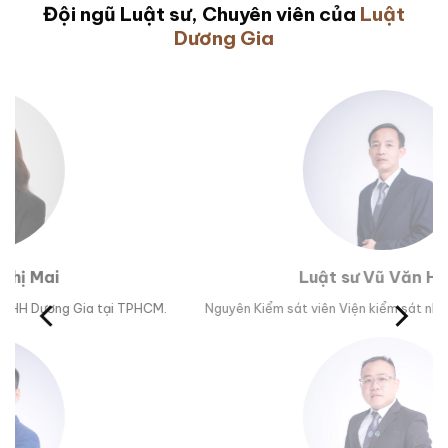
Đội ngũ Luật sư, Chuyên viên của
Luật
Dương Gia
Luật sư Vũ Văn Huân
M.
Nguyên Kiểm sát viên Viện kiểm sát nhân dân tỉnh Phú Yên.
Trư