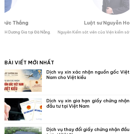
Luật sư Nguyễn Hoài Bão
g.
Nguyên Kiểm sát viên của Viện kiểm sát nhân dân TP Đà Nẵng.
Lu
BÀI VIẾT MỚI NHẤT
Dịch vụ xin xác nhận nguồn gốc Việt
Nam cho Việt kiều
Dịch vụ xin gia hạn giấy chứng nhận
đầu tư tại Việt Nam
Dịch vụ thay đổi giấy chứng nhận đầu