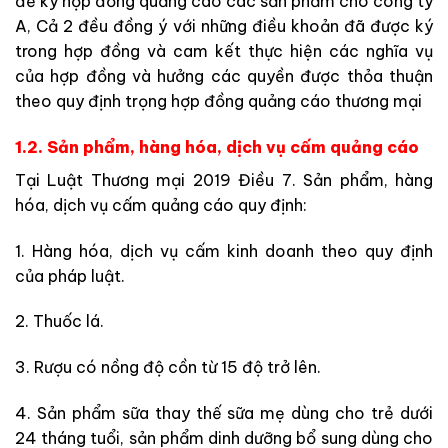
để ký hợp đồng quảng cáo các sản phẩm cho công ty
A, Cả 2 đều đồng ý với những điều khoản đã được ký
trong hợp đồng và cam kết thực hiện các nghĩa vụ
của hợp đồng và hưởng các quyền được thỏa thuận
theo quy định trọng hợp đồng quảng cáo thương mại
1.2.
Sản phẩm, hàng hóa, dịch vụ cấm quảng cáo
Tại Luật Thương mại 2019 Điều 7. Sản phẩm, hàng
hóa, dịch vụ cấm quảng cáo quy định:
1. Hàng hóa, dịch vụ c
ấ
m kinh doanh theo quy định
của pháp luật.
2. Thuốc lá.
3. Rượu có nồng
đ
ộ cồn từ 15
đ
ộ trở lên
.
4. Sản phẩm sữa thay thế sữa mẹ dùng cho trẻ dưới
24 tháng tuổ
i
, s
ả
n phẩm dinh dưỡng bổ sung dùng cho