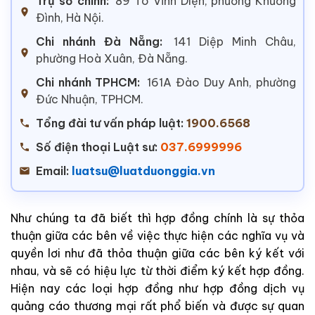
Trụ sở chính:
89 Tô Vĩnh Diện, phường Khương
Đình, Hà Nội.
Chi nhánh Đà Nẵng:
141 Diệp Minh Châu,
phường Hoà Xuân, Đà Nẵng.
Chi nhánh TPHCM:
161A Đào Duy Anh, phường
Đức Nhuận, TPHCM.
Tổng đài tư vấn pháp luật:
1900.6568
Số điện thoại Luật sư:
037.6999996
Email:
luatsu@luatduonggia.vn
Như chúng ta đã biết thì hợp đồng chính là sự thỏa
thuận giữa các bên về việc thực hiện các nghĩa vụ và
quyền lơi như đã thỏa thuận giữa các bên ký kết với
nhau, và sẽ có hiệu lực từ thời điểm ký kết hợp đồng.
Hiện nay các loại hợp đồng như hợp đồng dịch vụ
quảng cáo thương mại rất phổ biến và được sự quan