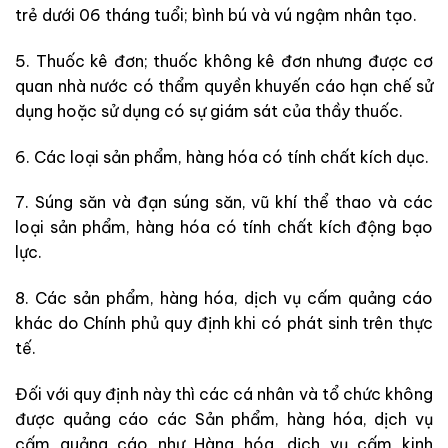
trẻ dưới 0
6
tháng tu
ổ
i; bình bú và vú ngậm nhân tạo.
5. Thuốc kê đ
ơ
n; thuốc không k
ê
đơn nhưng được cơ
quan nhà nước có thẩm quyền khuyến cáo hạn ch
ế
sử
dụng hoặc sử dụng c
ó
sự giám sát của thầy thuốc.
6. Các loại sản phẩm, hàng hóa c
ó
t
í
nh chất kích dục.
7. Súng s
ă
n v
à
đạn súng s
ă
n, v
ũ
khí thể thao và các
loại sản phẩm, hàng hóa c
ó
tính chất kích động bạo
l
ự
c
.
8. Các sản phẩm, hàng hóa, dịch vụ c
ấ
m quảng cáo
khác do Chính phủ quy định khi có phát sinh trên thực
t
ế
.
Đối với quy định này thì các cá nhân và tổ chức không
được quảng cáo các
Sản phẩm, hàng hóa, dịch vụ
cấm quảng cáo như Hàng hóa, dịch vụ cấm kinh