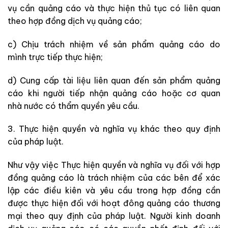
v
ụ
cần quảng cáo và thực h
i
ện thủ tục có li
ê
n quan
theo hợp đồng dịch vụ quảng cáo;
c) Chịu trách nhiệm về sản phẩm quảng cáo do
mình
t
rực
t
iếp thực hiện;
d) Cung cấp tài liệu liên quan đến sản phẩm quảng
cáo khi người t
iế
p nhận quảng cáo hoặc cơ quan
nh
à
nước c
ó
thẩm quyền yêu cầu.
3. Thực hiện quyền và nghĩa vụ khác theo quy định
của pháp luật.
Như vậy việc
Thực hiện quyền và nghĩa vụ đối với hợp
đồng quảng cáo là trách nhiệm của các bên để xác
lập các điều kiên và yêu cầu trong hợp đồng cần
được thực hiện đối với hoạt đông quảng cáo thương
mại theo quy định của pháp luật. Người kinh doanh