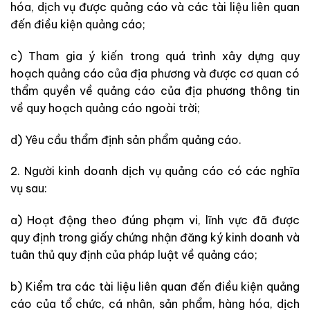
hóa, dịch vụ được quảng cáo và các tài liệu liên quan
đến đ
iề
u kiện quảng cáo;
c) Tham gia ý kiến trong qu
á
trình xây dựng quy
hoạch quảng cáo của địa phương và được cơ quan có
thẩm quyền về quảng cáo của địa phươ
n
g thông tin
về quy hoạch quảng cáo ngoài trời;
d) Yêu cầu thẩm định sản phẩm quảng cáo.
2. Người kinh doanh dịch vụ quảng cáo có các nghĩa
vụ sau
:
a) Hoạt động theo đúng phạm vi, lĩnh vực
đ
ã
đ
ược
quy
đị
nh trong giấy chứng nhận đăng ký k
i
nh doanh và
tuân thủ quy định của pháp luật về quảng cáo;
b) Kiểm tra các
tà
i liệu liên quan
đ
ến điều kiện quảng
cáo của tổ chức, cá nhân, sản phẩm, hàng hóa, dịch