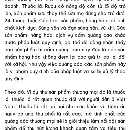
doanh, Thuốc lá, Rượu có nồng độ cồn từ 15 độ trở
lên, Sản phẩm sữa thay thế sữa mẹ dùng cho trẻ dưới
24 tháng tuổi, Các loại sản phẩm, hàng hóa có tính
chất kích dục, Súng săn và đạn súng săn, vũ khí, Các
sản phẩm, hàng hóa, dịch vụ cấm quảng cáo khác
được pháp luật quy định, có thể dễ dàng nhận thấy
các sản phẩm bị cấm quảng cáo này đều là các sản
phẩm hàng hóa không đem lại các giá trị có lợi đối
với xã hội. Như vậy việc quảng cáo các sản phẩm này
là vi phạm quy định của pháp luật và sẽ bị xử lý theo
quy định
Theo đó, Ví dụ như sản phẩm thương mại đó là thuốc
lá, thuốc lá rất quen thuộc đối với người dân ở Việt
Nam, Thuốc lá rất có hại cho sức khỏe và tiềm ẩn
nguy cơ ung thư phổi là rất cao, mà tính chất của
quảng cáo thương mại sẽ là giới thiệu làm nổi bật sản
phẩm để thu hút lượng khách quan tâm và tiêu thụ