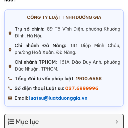
CÔNG TY LUẬT TNHH DƯƠNG GIA
Trụ sở chính:
89 Tô Vĩnh Diện, phường Khương
Đình, Hà Nội.
Chi nhánh Đà Nẵng:
141 Diệp Minh Châu,
phường Hoà Xuân, Đà Nẵng.
Chi nhánh TPHCM:
161A Đào Duy Anh, phường
Đức Nhuận, TPHCM.
Tổng đài tư vấn pháp luật:
1900.6568
Số điện thoại Luật sư:
037.6999996
Email:
luatsu@luatduonggia.vn
Mục lục