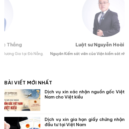
Luật sư Nguyễn Hoài Bão
g.
Nguyên Kiểm sát viên của Viện kiểm sát nhân dân TP Đà Nẵng.
Lu
BÀI VIẾT MỚI NHẤT
Dịch vụ xin xác nhận nguồn gốc Việt
Nam cho Việt kiều
Dịch vụ xin gia hạn giấy chứng nhận
đầu tư tại Việt Nam