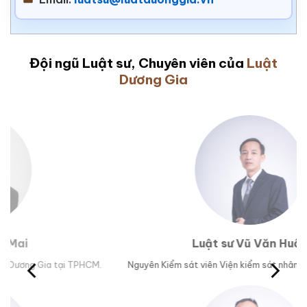
Đội ngũ Luật sư, Chuyên viên của
Luật
Dương Gia
Luật sư Vũ Văn Huân
M.
Nguyên Kiểm sát viên Viện kiểm sát nhân dân tỉnh Phú Yên.
Trư