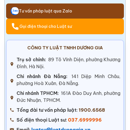
Tư vấn pháp luật qua Zalo
Gọi điện thoại cho Luật sư
CÔNG TY LUẬT TNHH DƯƠNG GIA
Trụ sở chính:
89 Tô Vĩnh Diện, phường Khương
Đình, Hà Nội.
Chi nhánh Đà Nẵng:
141 Diệp Minh Châu,
phường Hoà Xuân, Đà Nẵng.
Chi nhánh TPHCM:
161A Đào Duy Anh, phường
Đức Nhuận, TPHCM.
Tổng đài tư vấn pháp luật:
1900.6568
Số điện thoại Luật sư:
037.6999996
Email:
luatsu@luatduonggia.vn