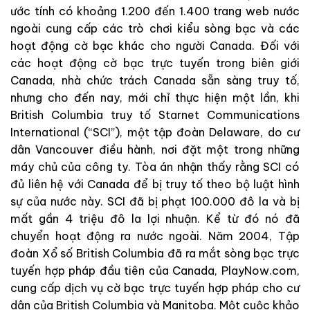
ước tính có khoảng 1.200 đến 1.400 trang web nước
ngoài cung cấp các trò chơi kiểu sòng bạc và các
hoạt động cờ bạc khác cho người Canada. Đối với
các hoạt động cờ bạc trực tuyến trong biên giới
Canada, nhà chức trách Canada sẵn sàng truy tố,
nhưng cho đến nay, mới chỉ thực hiện một lần, khi
British Columbia truy tố Starnet Communications
International (“SCI”), một tập đoàn Delaware, do cư
dân Vancouver điều hành, nơi đặt một trong những
máy chủ của công ty. Tòa án nhận thấy rằng SCI có
đủ liên hệ với Canada để bị truy tố theo bộ luật hình
sự của nước này. SCI đã bị phạt 100.000 đô la và bị
mất gần 4 triệu đô la lợi nhuận. Kể từ đó nó đã
chuyển hoạt động ra nước ngoài. Năm 2004, Tập
đoàn Xổ số British Columbia đã ra mắt sòng bạc trực
tuyến hợp pháp đầu tiên của Canada, PlayNow.com,
cung cấp dịch vụ cờ bạc trực tuyến hợp pháp cho cư
dân của British Columbia và Manitoba. Một cuộc khảo