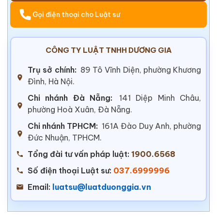
Gọi điện thoại cho Luật sư
CÔNG TY LUẬT TNHH DƯƠNG GIA
Trụ sở chính:
89 Tô Vĩnh Diện, phường Khương
Đình, Hà Nội.
Chi nhánh Đà Nẵng:
141 Diệp Minh Châu,
phường Hoà Xuân, Đà Nẵng.
Chi nhánh TPHCM:
161A Đào Duy Anh, phường
Đức Nhuận, TPHCM.
Tổng đài tư vấn pháp luật:
1900.6568
Số điện thoại Luật sư:
037.6999996
Email:
luatsu@luatduonggia.vn