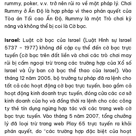
rummy, poker, v.v. trở nên rủi ro về mặt pháp lý. Chơi
Rummy ở Ấn Độ là hợp pháp vì theo phán quyết của
Tòa án Tối cao Ấn Độ, Rummy là một Trò chơi kỹ
năng và không thể bị coi là Cờ bạc.
Israel:
Luật cờ bạc của Israel (Luật Hình sự Israel
5737 – 1977) không đề cập cụ thể đến cờ bạc trực
tuyến (cờ bạc trên đất liền và chơi các trò chơi may
rủi bị cấm ngoại trừ trong các trường hợp của Xổ số
Israel và Ủy ban cờ bạc thể thao của Israel). Vào
tháng 12 năm 2005, bộ trưởng tư pháp đã ra lệnh cho
tất cả các hoạt động cờ bạc trực tuyến, bao gồm cả
hoạt động kinh doanh trực tuyến, đóng cửa các cơ sở
kinh doanh của họ và đồng thời ra lệnh cho các công
ty thẻ tín dụng ngừng hợp tác với các trang web cờ
bạc trực tuyến. Vào tháng 5 năm 2007, tổng chưởng
lý đã loại trừ trang web Play 65 trực tuyến ra khỏi
phán quyết, do “các trường hợp đặc biệt của hoạt