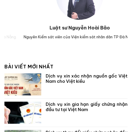
Luật sư Nguyễn Hoài Bão
g.
Nguyên Kiểm sát viên của Viện kiểm sát nhân dân TP Đà Nẵng.
Lu
BÀI VIẾT MỚI NHẤT
Dịch vụ xin xác nhận nguồn gốc Việt
Nam cho Việt kiều
Dịch vụ xin gia hạn giấy chứng nhận
đầu tư tại Việt Nam