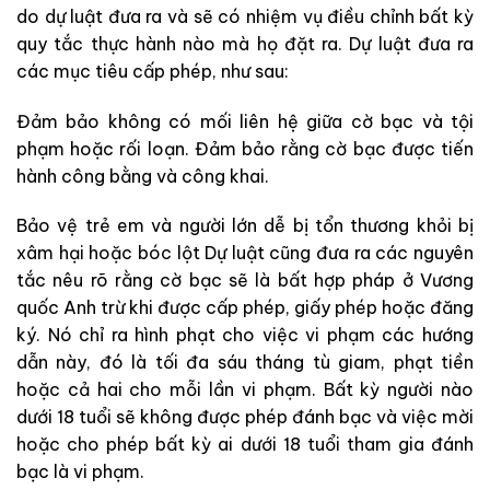
do dự luật đưa ra và sẽ có nhiệm vụ điều chỉnh bất kỳ
quy tắc thực hành nào mà họ đặt ra. Dự luật đưa ra
các mục tiêu cấp phép, như sau:
Đảm bảo không có mối liên hệ giữa cờ bạc và tội
phạm hoặc rối loạn. Đảm bảo rằng cờ bạc được tiến
hành công bằng và công khai.
Bảo vệ trẻ em và người lớn dễ bị tổn thương khỏi bị
xâm hại hoặc bóc lột Dự luật cũng đưa ra các nguyên
tắc nêu rõ rằng cờ bạc sẽ là bất hợp pháp ở Vương
quốc Anh trừ khi được cấp phép, giấy phép hoặc đăng
ký. Nó chỉ ra hình phạt cho việc vi phạm các hướng
dẫn này, đó là tối đa sáu tháng tù giam, phạt tiền
hoặc cả hai cho mỗi lần vi phạm. Bất kỳ người nào
dưới 18 tuổi sẽ không được phép đánh bạc và việc mời
hoặc cho phép bất kỳ ai dưới 18 tuổi tham gia đánh
bạc là vi phạm.