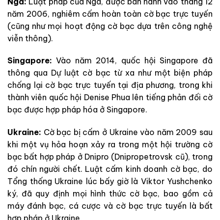
Nga:
Luật pháp của Nga, được ban hành vào tháng 12
năm 2006, nghiêm cấm hoàn toàn cờ bạc trực tuyến
(cũng như mọi hoạt động cờ bạc dựa trên công nghệ
viễn thông).
Singapore:
Vào năm 2014, quốc hội Singapore đã
thông qua Dự luật cờ bạc từ xa như một biện pháp
chống lại cờ bạc trực tuyến tại địa phương, trong khi
thành viên quốc hội Denise Phua lên tiếng phản đối cờ
bạc được hợp pháp hóa ở Singapore.
Ukraine:
Cờ bạc bị cấm ở Ukraine vào năm 2009 sau
khi một vụ hỏa hoạn xảy ra trong một hội trường cờ
bạc bất hợp pháp ở Dnipro (Dnipropetrovsk cũ), trong
đó chín người chết. Luật cấm kinh doanh cờ bạc, do
Tổng thống Ukraine lúc bấy giờ là Viktor Yushchenko
ký, đã quy định mọi hình thức cờ bạc, bao gồm cả
máy đánh bạc, cá cược và cờ bạc trực tuyến là bất
hợp pháp ở Ukraine.