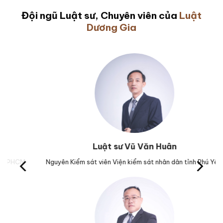
Đội ngũ Luật sư, Chuyên viên của
Luật
Dương Gia
Luật sư Vũ Văn Huân
M.
Nguyên Kiểm sát viên Viện kiểm sát nhân dân tỉnh Phú Yên.
Tr