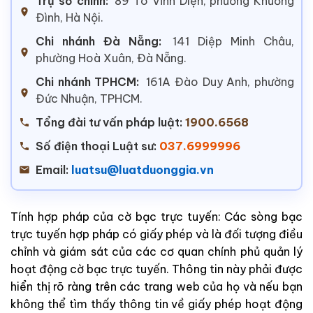
Trụ sở chính:
89 Tô Vĩnh Diện, phường Khương
Đình, Hà Nội.
Chi nhánh Đà Nẵng:
141 Diệp Minh Châu,
phường Hoà Xuân, Đà Nẵng.
Chi nhánh TPHCM:
161A Đào Duy Anh, phường
Đức Nhuận, TPHCM.
Tổng đài tư vấn pháp luật:
1900.6568
Số điện thoại Luật sư:
037.6999996
Email:
luatsu@luatduonggia.vn
Tính hợp pháp của cờ bạc trực tuyến: Các sòng bạc
trực tuyến hợp pháp có giấy phép và là đối tượng điều
chỉnh và giám sát của các cơ quan chính phủ quản lý
hoạt động cờ bạc trực tuyến. Thông tin này phải được
hiển thị rõ ràng trên các trang web của họ và nếu bạn
không thể tìm thấy thông tin về giấy phép hoạt động