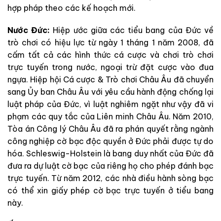
hợp pháp theo các kế hoạch mới.
Nước Đức:
Hiệp ước giữa các tiểu bang của Đức về
trò chơi có hiệu lực từ ngày 1 tháng 1 năm 2008, đã
cấm tất cả các hình thức cá cược và chơi trò chơi
trực tuyến trong nước, ngoại trừ đặt cược vào đua
ngựa. Hiệp hội Cá cược & Trò chơi Châu Âu đã chuyển
sang Ủy ban Châu Âu với yêu cầu hành động chống lại
luật pháp của Đức, vì luật nghiêm ngặt như vậy đã vi
phạm các quy tắc của Liên minh Châu Âu. Năm 2010,
Tòa án Công lý Châu Âu đã ra phán quyết rằng ngành
công nghiệp cờ bạc độc quyền ở Đức phải được tự do
hóa. Schleswig-Holstein là bang duy nhất của Đức đã
đưa ra dự luật cờ bạc của riêng họ cho phép đánh bạc
trực tuyến. Từ năm 2012, các nhà điều hành sòng bạc
có thể xin giấy phép cờ bạc trực tuyến ở tiểu bang
này.