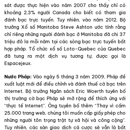
sát được thực hiện vào năm 2007 cho thấy chỉ có
khoảng 2,3% người Canada cho biết có tham gia
đánh bạc trực tuyến. Tuy nhiên, vào năm 2012, Bộ
trưởng Xổ số Manitoba Steve Ashton ước tính rằng
chỉ riêng những người đánh bạc ở Manitoba đã chi 37
triệu đô la mỗi năm tại các sòng bạc trực tuyến bất
hợp pháp. Tổ chức xổ số Loto-Quebec của Quebec
đã tung ra một dịch vụ tương tự, được gọi là
Espacejeux.
Nước Pháp:
Vào ngày 5 tháng 3 năm 2009, Pháp đề
xuất luật mới để điều chỉnh và đánh thuế cờ bạc trên
Internet. Bộ trưởng Ngân sách Eric Woerth tuyên bố
thị trường cờ bạc Pháp sẽ mở rộng để thích ứng với
“thực tế Internet”. Ông tuyên bố thêm “Thay vì cấm
25.000 trang web, chúng tôi muốn cấp giấy phép cho
những người tôn trọng trật tự xã hội và công cộng”.
Tuy nhiên, các sàn giao dịch cá cược sẽ vẫn là bất