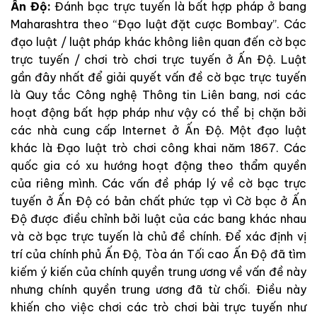
Ấn Độ:
Đánh bạc trực tuyến là bất hợp pháp ở bang
Maharashtra theo “Đạo luật đặt cược Bombay”. Các
đạo luật / luật pháp khác không liên quan đến cờ bạc
trực tuyến / chơi trò chơi trực tuyến ở Ấn Độ. Luật
gần đây nhất để giải quyết vấn đề cờ bạc trực tuyến
là Quy tắc Công nghệ Thông tin Liên bang, nơi các
hoạt động bất hợp pháp như vậy có thể bị chặn bởi
các nhà cung cấp Internet ở Ấn Độ. Một đạo luật
khác là Đạo luật trò chơi công khai năm 1867. Các
quốc gia có xu hướng hoạt động theo thẩm quyền
của riêng mình. Các vấn đề pháp lý về cờ bạc trực
tuyến ở Ấn Độ có bản chất phức tạp vì Cờ bạc ở Ấn
Độ được điều chỉnh bởi luật của các bang khác nhau
và cờ bạc trực tuyến là chủ đề chính. Để xác định vị
trí của chính phủ Ấn Độ, Tòa án Tối cao Ấn Độ đã tìm
kiếm ý kiến của chính quyền trung ương về vấn đề này
nhưng chính quyền trung ương đã từ chối. Điều này
khiến cho việc chơi các trò chơi bài trực tuyến như