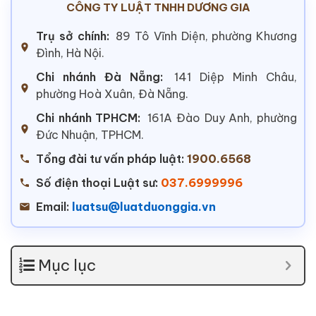
CÔNG TY LUẬT TNHH DƯƠNG GIA
Trụ sở chính:
89 Tô Vĩnh Diện, phường Khương
Đình, Hà Nội.
Chi nhánh Đà Nẵng:
141 Diệp Minh Châu,
phường Hoà Xuân, Đà Nẵng.
Chi nhánh TPHCM:
161A Đào Duy Anh, phường
Đức Nhuận, TPHCM.
Tổng đài tư vấn pháp luật:
1900.6568
Số điện thoại Luật sư:
037.6999996
Email:
luatsu@luatduonggia.vn
Mục lục