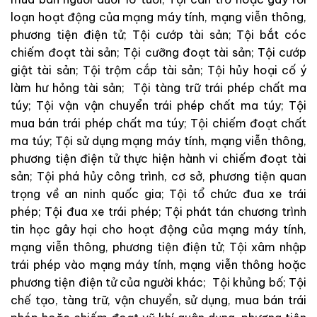
loạn hoạt động của mạng máy tính, mạng viễn thông,
phương tiện điện tử; Tội cướp tài sản; Tội bắt cóc
chiếm đoạt tài sản; Tội cưỡng đoạt tài sản; Tội cướp
giật tài sản; Tội trộm cắp tài sản; Tội hủy hoại cố ý
làm hư hỏng tài sản; Tội tàng trữ trái phép chất ma
túy; Tội vận vận chuyển trái phép chất ma túy; Tội
mua bán trái phép chất ma túy; Tội chiếm đoạt chất
ma túy; Tội sử dụng mạng máy tính, mạng viễn thông,
phương tiện điện tử thực hiện hành vi chiếm đoạt tài
sản; Tội phá hủy công trình, cơ sở, phương tiện quan
trọng về an ninh quốc gia; Tội tổ chức đua xe trái
phép; Tội đua xe trái phép; Tội phát tán chương trình
tin học gây hại cho hoạt động của mạng máy tính,
mạng viễn thông, phương tiện điện tử; Tội xâm nhập
trái phép vào mạng máy tính, mạng viễn thông hoặc
phương tiện điện tử của người khác; Tội khủng bố; Tội
chế tạo, tàng trữ, vận chuyển, sử dụng, mua bán trái