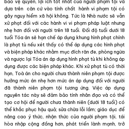
bảo vệ quyền, lợi ích tốt nhất của người phạm tội và
dựa trên căn cứ vào tính chất hành vi phạm tội có
gây nguy hiểm xã hội không. Tức là Nhà nước sẽ vẫn
xử phạt đối với các hành vi vi phạm pháp luật nhưng
nhẹ hơn đối với người trên 18 tuổi. Đối độ tuổi dưới 18
tuổi Tóa án sẽ hạn chế áp dụng khung hình phạt chính
là phạt tù nếu xét thấy có thể áp dụng các hình phạt
và biện pháp khác nhằm mục đích răn đe, phòng ngừa
và ngược lại Tóa án áp dụng hình phạt tù khi không áp
dụng được các biện pháp khác. Khi xử phạt tù có thời
hạn, Toà án cho người chưa thành niên phạm tội được
hưởng mức án nhẹ hơn mức án áp dụng đối với người
đã thành niên phạm tội tương ứng. Việc áp dụng
nguyên tác này sẽ đảm bảo tính nhân đạo và có thể
tạo cơ hội để người chưa thành niên (dưới 18 tuổi) có
thể khắc phục hậu quả; sửa chữa lỗi lầm; giáo dục để
nâng cao ý thức, nhận thức của người phạm tội, tái
hòa nhập cộng đồng hơn, phát triển lành mạnh, trở