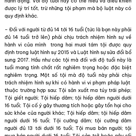
hành động. Với độ tuổi này có thể hiểu và điều khiển
được lý trí tốt, trừ những tội phạm mà bộ luật này có
quy định khác.
– Đối với người từ đủ 14 tới 16 tuổi (tức là bạn này phải
đủ 14 tuổi trở lên) phải chịu trách nhiệm hình sự về
hành vi của mình trong hai mươi tám tội được quy
định trong luật hình sự 2015 và Luật hình sự sửa đổi bổ
sung 2017. Hầu như các tội mà đối với độ tuổi này là
tuổi mang tính chất rất nghiêm trọng hoặc đặc biệt
nghiêm trọng. Một số tội mà độ tuổi này phải chịu
trách nhiệm hình sự khi có hành vi vi phạm pháp luật
thuộc trường hợp sau: Tội sản xuất ma túy trái phép;
Tội giết người; Tội hiếp dâm; tội hiếp dâm người dưới
16 tuổi; Tội cố ý gây thương tích hoặc gây tổn hại cho
sức khỏe của người khác; Tội hiếp dâm; tội hiếp dâm
người dưới 16 tuổi; Tội cưỡng dâm; tội cưỡng dâm
người đủ 13 tới dưới 16 tuổi; Tội mua bán người; tội
mua bán người dưới 16 tuổi; Tội cản trở hoặc gây rối