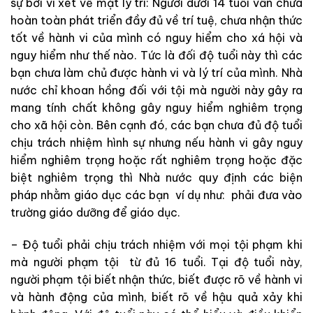
sự
bởi vì xét về mặt lý trí: Người dưới 14 tuổi vẫn chưa
hoàn toàn phát triển đầy đủ về trí tuệ, chưa nhận thức
tốt về hành vi của mình có nguy hiểm cho xá hội và
nguy hiểm như thế nào. Tức là đối độ tuổi này thì các
bạn chưa làm chủ được hành vi và lý trí của mình. Nhà
nước chỉ khoan hồng đối với tội mà người này gây ra
mang tính chất không gây nguy hiểm nghiêm trọng
cho xã hội còn. Bên cạnh đó, các bạn chưa đủ độ tuổi
chịu trách nhiệm hình sự nhưng nếu hành vi gây nguy
hiểm nghiêm trọng hoặc rất nghiêm trọng hoặc đặc
biệt nghiêm trọng thì Nhà nước quy định các biện
pháp nhằm giáo dục các bạn ví dụ như: phải đưa vào
trường giáo dưỡng để giáo dục.
– Độ tuổi phải chịu trách nhiệm với mọi tội phạm khi
mà người phạm tội từ đủ 16 tuổi.
Tại độ tuổi này,
người phạm tội biết nhận thức, biết được rõ về hành vi
và hành động của mình, biết rõ về hậu quả xảy khi