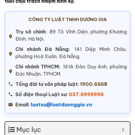
tuổi chịu trách nhiệm hình sự.
CÔNG TY LUẬT TNHH DƯƠNG GIA
Trụ sở chính:
89 Tô Vĩnh Diện, phường Khương
Đình, Hà Nội.
Chi nhánh Đà Nẵng:
141 Diệp Minh Châu,
phường Hoà Xuân, Đà Nẵng.
Chi nhánh TPHCM:
161A Đào Duy Anh, phường
Đức Nhuận, TPHCM.
Tổng đài tư vấn pháp luật:
1900.6568
Số điện thoại Luật sư:
037.6999996
Email:
luatsu@luatduonggia.vn
Mục lục