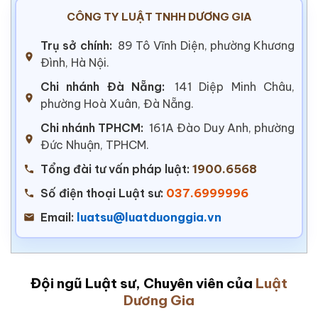
CÔNG TY LUẬT TNHH DƯƠNG GIA
Trụ sở chính:
89 Tô Vĩnh Diện, phường Khương
Đình, Hà Nội.
Chi nhánh Đà Nẵng:
141 Diệp Minh Châu,
phường Hoà Xuân, Đà Nẵng.
Chi nhánh TPHCM:
161A Đào Duy Anh, phường
Đức Nhuận, TPHCM.
Tổng đài tư vấn pháp luật:
1900.6568
Số điện thoại Luật sư:
037.6999996
Email:
luatsu@luatduonggia.vn
Đội ngũ Luật sư, Chuyên viên của
Luật
Dương Gia