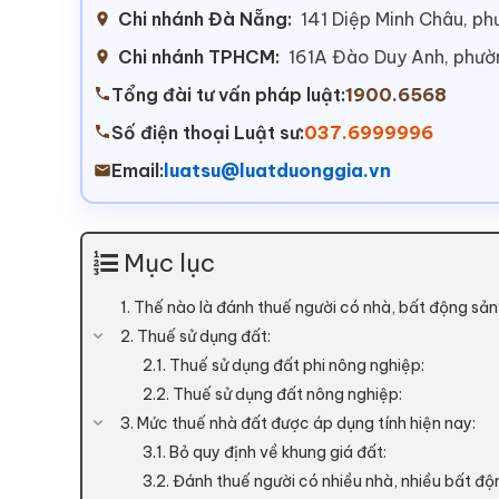
Chi nhánh Đà Nẵng:
141 Diệp Minh Châu, p
Chi nhánh TPHCM:
161A Đào Duy Anh, phư
Tổng đài tư vấn pháp luật:
1900.6568
Số điện thoại Luật sư:
037.6999996
Email:
luatsu@luatduonggia.vn
Mục lục
1. Thế nào là đánh thuế người có nhà, bất động sả
2. Thuế sử dụng đất:
2.1. Thuế sử dụng đất phi nông nghiệp:
2.2. Thuế sử dụng đất nông nghiệp:
3. Mức thuế nhà đất được áp dụng tính hiện nay:
3.1. Bỏ quy định về khung giá đất:
3.2. Đánh thuế người có nhiều nhà, nhiều bất độ