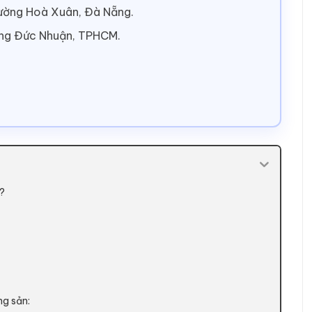
hường Hoà Xuân, Đà Nẵng.
ờng Đức Nhuận, TPHCM.
n?
ng sản: