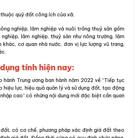
 thuộc quỹ đất công ích của xã;
ông nghiệp, lâm nghiệp và nuôi trồng thuỷ sản gồm
nghiệp, lâm nghiệp, thuỷ sản như nông trường, lâm
p khác, cơ quan nhà nước, đơn vị lực lượng vũ trang,
ác.
dụng tính hiện nay:
 hành Trung ương ban hành năm 2022 về “Tiếp tục
o hiệu lực, hiệu quả quản lý và sử dụng đất, tạo động
u nhập cao” có những nội dung mới đặc biệt cần quan
 đất, có cơ chế, phương pháp xác định giá đất theo
định giá đất. Đồng thời cũng có quy định chức năng,