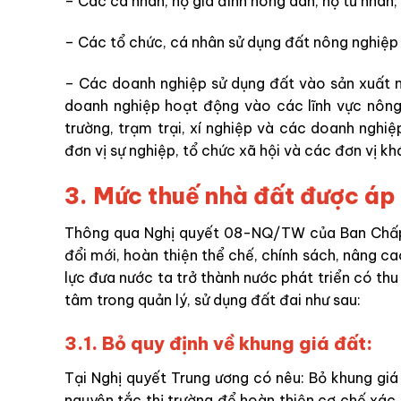
– Các cá nhân, hộ gia đình nông dân, hộ tư nhân;
– Các tổ chức, cá nhân sử dụng đất nông nghiệp
– Các doanh nghiệp sử dụng đất vào sản xuất n
doanh nghiệp hoạt động vào các lĩnh vực nông 
trường, trạm trại, xí nghiệp và các doanh nghiệ
đơn vị sự nghiệp, tổ chức xã hội và các đơn vị kh
3. Mức thuế nhà đất được áp 
Thông qua Nghị quyết 08-NQ/TW của Ban Chấp
đổi mới, hoàn thiện thể chế, chính sách, nâng ca
lực đưa nước ta trở thành nước phát triển có th
tâm trong quản lý, sử dụng đất đai như sau:
3.1. Bỏ quy định về khung giá đất:
Tại Nghị quyết Trung ương có nêu: Bỏ khung giá
nguyên tắc thị trường để hoàn thiện cơ chế xác 