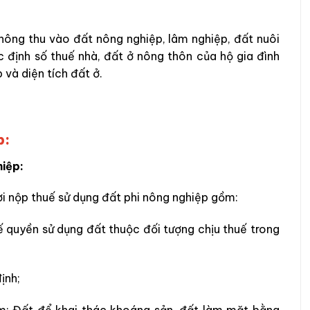
không thu vào đất nông nghiệp, lâm nghiệp, đất nuôi
c định số thuế nhà, đất ở nông thôn của hộ gia đình
 và diện tích đất ở.
p:
hiệp:
i nộp thuế sử dụng đất phi nông nghiệp gồm:
uế quyền sử dụng đất thuộc đối tượng chịu thuế trong
ịnh;
ồm: Đất để khai thác khoáng sản, đất làm mặt bằng