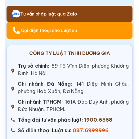
Tư vấn pháp luật qua Zalo
Gọi điện thoại cho Luật sư
CÔNG TY LUẬT TNHH DƯƠNG GIA
Trụ sở chính:
89 Tô Vĩnh Diện, phường Khương
Đình, Hà Nội.
Chi nhánh Đà Nẵng:
141 Diệp Minh Châu,
phường Hoà Xuân, Đà Nẵng.
Chi nhánh TPHCM:
161A Đào Duy Anh, phường
Đức Nhuận, TPHCM.
Tổng đài tư vấn pháp luật:
1900.6568
Số điện thoại Luật sư:
037.6999996