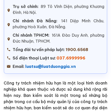
Trụ sở chính:
89 Tô Vĩnh Diện, phường Khương
Đình, Hà Nội.
Chi nhánh Đà Nẵng:
141 Diệp Minh Châu,
phường Hoà Xuân, Đà Nẵng.
Chi nhánh TPHCM:
161A Đào Duy Anh, phường
Đức Nhuận, TPHCM.
Tổng đài tư vấn pháp luật:
1900.6568
Số điện thoại Luật sư:
037.6999996
Email:
luatsu@luatduonggia.vn
Công ty trách nhiệm hữu hạn là một loại hình doanh
nghiệp khá quen thuộc và được sử dung khá rộng rãi
hiện nay. Ban kiểm soát là một trong số những bộ
phận trong cơ cấu bộ máy quản lý của công ty trách
nhiệm hữu hạn, ban kiểm soát sẽ do cơ quan đại diện