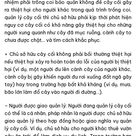
nhiệm phải trông coi bảo quản không để cây cối gây
ra thiệt hại cho người khác trong quá trình trồng coi,
quản lý cây cối thì chủ sở hữu phải kịp thời phát hiện
nguy cơ cây cối có khả năng gây thiệt hại cho những
người xung quanh như cây đã mục ruỗng, cành cây to
chưa được chặt… và tìm cách khắc phục.
+ Chủ sở hữu cây cối không phải bồi thường thiệt hại
nếu thiệt hại xảy ra hoàn toàn do lỗi của người bị thiệt
hại (ví dụ, một người đu lên cành cây của người khác,
cành cây bị gãy khiến người đu rơi xuống đất ngã gãy
tay) hay trong trường hợp bất khả kháng (ví dụ, mưa,
bão lớn làm đổ cây vào người đi đường…).
– Người được giao quản lý: Người đang quản lý cây cối
có thể là cá nhân, pháp nhân là người được chủ sở hữu
giao quản lý theo hợp đồng hoặc giao nghĩa vụ quản
lý cây cối. Ví dụ, chủ sở hữu cho người khác thuê vườn