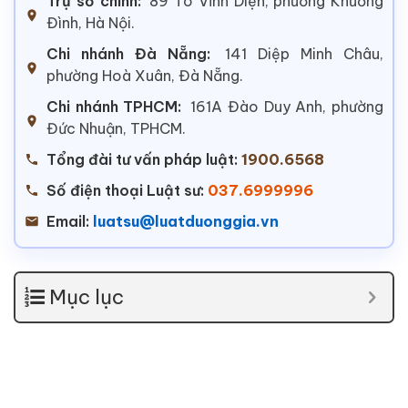
Trụ sở chính:
89 Tô Vĩnh Diện, phường Khương
Đình, Hà Nội.
Chi nhánh Đà Nẵng:
141 Diệp Minh Châu,
phường Hoà Xuân, Đà Nẵng.
Chi nhánh TPHCM:
161A Đào Duy Anh, phường
Đức Nhuận, TPHCM.
Tổng đài tư vấn pháp luật:
1900.6568
Số điện thoại Luật sư:
037.6999996
Email:
luatsu@luatduonggia.vn
Mục lục