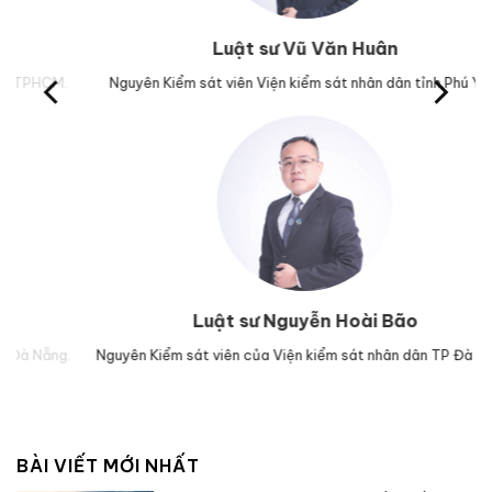
Luật sư Vũ Văn Huân
M.
Nguyên Kiểm sát viên Viện kiểm sát nhân dân tỉnh Phú Yên.
Tr
Luật sư Nguyễn Hoài Bão
g.
Nguyên Kiểm sát viên của Viện kiểm sát nhân dân TP Đà Nẵng.
Lu
BÀI VIẾT MỚI NHẤT