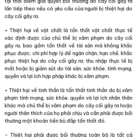
tại thời điểm giải quyết bồi thường do cây cối gây ra
lần tiếp theo nếu có yêu cầu của người bị thiệt hại do
cây cối gây ra.
+ Thiệt hại về vật chất là tổn thất vật chất thực tế
xác định được của chủ thể bị xâm phạm do cây cối
gây ra, bao gồm tổn thất về tài sản mà không khắc
phục được; chi phí hợp lý để ngăn chặn, hạn chế, khắc
phục thiệt hại do cây cối gây ra; thu nhập thực tế bị
mất hoặc bị giảm sút do tài sản, sức khỏe, tính mạng,
quyền và lợi ích hợp pháp khác bị xâm phạm.
+ Thiệt hại về tinh thần là tổn thất tinh thần do bị xâm
phạm tính mạng, sức khỏe, quyền và lợi ích nhân thân
khác mà chủ thể bị xâm phạm do cây cối gây ra hoặc
người thân thích của họ phải chịu và cần phải được bồi
thường một khoản tiền bù đắp tổn thất đó.
– Thiệt hại phải được bồi thường toàn bộ là tất cả