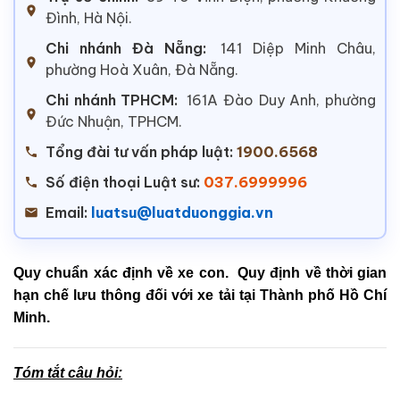
Đình, Hà Nội.
Chi nhánh Đà Nẵng:
141 Diệp Minh Châu,
phường Hoà Xuân, Đà Nẵng.
Chi nhánh TPHCM:
161A Đào Duy Anh, phường
Đức Nhuận, TPHCM.
Tổng đài tư vấn pháp luật:
1900.6568
Số điện thoại Luật sư:
037.6999996
Email:
luatsu@luatduonggia.vn
Quy chuẩn xác định về xe con. Quy định về thời gian
hạn chế lưu thông đối với xe tải tại Thành phố Hồ Chí
Minh.
Tóm tắt câu hỏi: