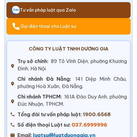
Tư vấn pháp luật qua Zalo
Gọi điện thoại cho Luật sư
CÔNG TY LUẬT TNHH DƯƠNG GIA
Trụ sở chính:
89 Tô Vĩnh Diện, phường Khương
Đình, Hà Nội.
Chi nhánh Đà Nẵng:
141 Diệp Minh Châu,
phường Hoà Xuân, Đà Nẵng.
Chi nhánh TPHCM:
161A Đào Duy Anh, phường
Đức Nhuận, TPHCM.
Tổng đài tư vấn pháp luật:
1900.6568
Số điện thoại Luật sư:
037.6999996
Email:
luatsu@luatduonggia.vn