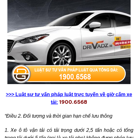
>>> Luật sư tư vấn pháp luật trực tuyến về giờ cấm xe
1900.6568
tải:
“Điều 2. Đối tượng và thời gian hạn chế lưu thông
1. Xe ô tô vận tải có tải trọng dưới 2,5 tấn hoặc có tổng
trọng tải dưới 5 tấn (gọi là xe tải nhẹ) không được phép lưu