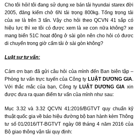
Cho tôi hỏi! tôi đang sử dụng xe bán tải hyundai starex đời
2005, đăng kiểm chở 6N tải trọng 800kg. Tổng trọng tải
của xe là trên 3 tấn. Vậy cho hỏi theo QCVN 41 sắp có
hiệu lực thì xe tôi có được xem là xe con nữa không? xe
mang biển 51C hoạt động ở sài gòn nên cho hỏi có đươc
di chuyển trong giờ cấm tải ở sài gòn không?
Luật sư tư vấn:
Cám ơn bạn đã gửi câu hỏi của mình đến Ban biên tập –
Phòng tư vấn trực tuyến của Công ty
LUẬT DƯƠNG GIA
.
Với thắc mắc của bạn, Công ty
LUẬT DƯƠNG GIA
xin
được đưa ra quan điểm tư vấn của mình như sau:
Mục 3.32 và 3.32 QCVN 41:2016/BGTVT quy chuẩn kỹ
thuật quốc gia về báo hiệu đường bộ ban hành kèm Thông
tư số 01/2016/TT-BGTVT ngày 08 tháng 4 năm 2016 của
Bộ giao thông vận tải quy định: