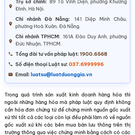
Trụ sở chính:
89 Tô Vĩnh Diện, phường Khương
Đình, Hà Nội.
Chi nhánh Đà Nẵng:
141 Diệp Minh Châu,
phường Hoà Xuân, Đà Nẵng.
Chi nhánh TPHCM:
161A Đào Duy Anh, phường
Đức Nhuận, TPHCM.
Tổng đài tư vấn pháp luật:
1900.6568
Số điện thoại Luật sư:
037.6999996
Email:
luatsu@luatduonggia.vn
Trong quá trình sản xuất kinh doanh hàng hóa thì
ngoài những hàng hóa mà pháp luật quy định không
cần hóa đơn chứng từ để chứng minh nguồn gốc xuất
xứ thì tất cả các loại còn lại đều phải làm rõ về nguồn
gốc xuất xứ khi các bên mua bán lưu thông trên thị
trường thông qua việc chứng minh bằng cách có các