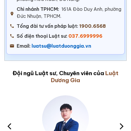
Chi nhánh TPHCM:
161A Đào Duy Anh, phường
Đức Nhuận, TPHCM.
Tổng đài tư vấn pháp luật:
1900.6568
Số điện thoại Luật sư:
037.6999996
Email:
luatsu@luatduonggia.vn
Đội ngũ Luật sư, Chuyên viên của
Luật
Dương Gia