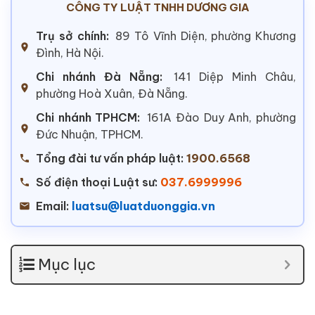
CÔNG TY LUẬT TNHH DƯƠNG GIA
Trụ sở chính:
89 Tô Vĩnh Diện, phường Khương
Đình, Hà Nội.
Chi nhánh Đà Nẵng:
141 Diệp Minh Châu,
phường Hoà Xuân, Đà Nẵng.
Chi nhánh TPHCM:
161A Đào Duy Anh, phường
Đức Nhuận, TPHCM.
Tổng đài tư vấn pháp luật:
1900.6568
Số điện thoại Luật sư:
037.6999996
Email:
luatsu@luatduonggia.vn
Mục lục