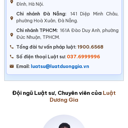
Đình, Hà Nội.
Chi nhánh Đà Nẵng:
141 Diệp Minh Châu,
phường Hoà Xuân, Đà Nẵng.
Chi nhánh TPHCM:
161A Đào Duy Anh, phường
Đức Nhuận, TPHCM.
Tổng đài tư vấn pháp luật:
1900.6568
Số điện thoại Luật sư:
037.6999996
Email:
luatsu@luatduonggia.vn
Đội ngũ Luật sư, Chuyên viên của
Luật
Dương Gia