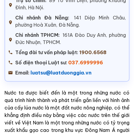
Trụ sở chính:
89 Tô Vĩnh Diện, phường Khương
Đình, Hà Nội.
Chi nhánh Đà Nẵng:
141 Diệp Minh Châu,
phường Hoà Xuân, Đà Nẵng.
Chi nhánh TPHCM:
161A Đào Duy Anh, phường
Đức Nhuận, TPHCM.
Tổng đài tư vấn pháp luật:
1900.6568
Số điện thoại Luật sư:
037.6999996
Email:
luatsu@luatduonggia.vn
Nước ta được biết đến là một trong những nước có
quá trình hình thành và phát triển gắn liền với hình ảnh
của cấy lúa nước là một đất nước nông nghiệp, có thể
khẳng định điều này bằng việc các nước trên thế giới
viết về Việt Nam là một trong những nước có tỷ trọng
xuất khẩu gạo cao trong khu vực Đông Nam Á người