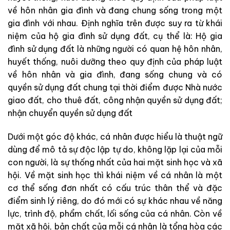
về hôn nhân gia đình và đang chung sống trong một
gia đình với nhau. Định nghĩa trên được suy ra từ khái
niệm của hộ gia đình sử dụng đất, cụ thể là: Hộ gia
đình sử dụng đất là những người có quan hệ hôn nhân,
huyết thống, nuôi dưỡng theo quy định của pháp luật
về hôn nhân và gia đình, đang sống chung và có
quyền sử dụng đất chung tại thời điểm được Nhà nước
giao đất, cho thuê đất, công nhận quyền sử dụng đất;
nhận chuyển quyền sử dụng đất
Dưới một góc độ khác, cá nhân được hiểu là thuật ngữ
dùng để mô tả sự độc lập tự do, không lặp lại của mỗi
con người, là sự thống nhất của hai mặt sinh học và xã
hội. Về mặt sinh học thì khái niệm về cá nhân là một
cơ thể sống đơn nhất có cấu trúc thân thể và đặc
điểm sinh lý riêng, do đó mới có sự khác nhau về năng
lực, trình độ, phẩm chất, lối sống của cá nhân. Còn về
mặt xã hội, bản chất của mỗi cá nhân là tổng hòa các