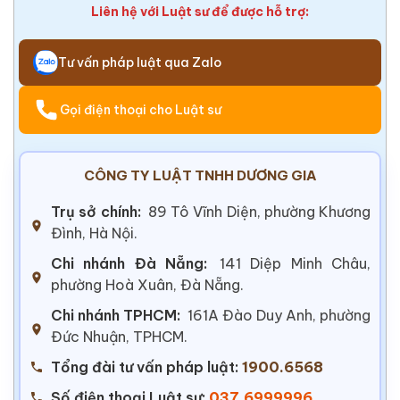
Liên hệ với Luật sư để được hỗ trợ:
Tư vấn pháp luật qua Zalo
Gọi điện thoại cho Luật sư
CÔNG TY LUẬT TNHH DƯƠNG GIA
Trụ sở chính:
89 Tô Vĩnh Diện, phường Khương
Đình, Hà Nội.
Chi nhánh Đà Nẵng:
141 Diệp Minh Châu,
phường Hoà Xuân, Đà Nẵng.
Chi nhánh TPHCM:
161A Đào Duy Anh, phường
Đức Nhuận, TPHCM.
Tổng đài tư vấn pháp luật:
1900.6568
Số điện thoại Luật sư:
037.6999996