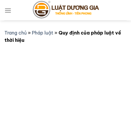
Bỏ
qua
nội
dung
Trang chủ
»
Pháp luật
»
Quy định của pháp luật về
thời hiệu