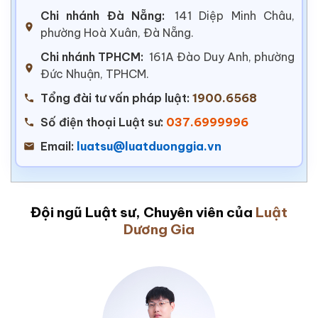
Chi nhánh Đà Nẵng:
141 Diệp Minh Châu,
phường Hoà Xuân, Đà Nẵng.
Chi nhánh TPHCM:
161A Đào Duy Anh, phường
Đức Nhuận, TPHCM.
Tổng đài tư vấn pháp luật:
1900.6568
Số điện thoại Luật sư:
037.6999996
Email:
luatsu@luatduonggia.vn
Đội ngũ Luật sư, Chuyên viên của
Luật
Dương Gia