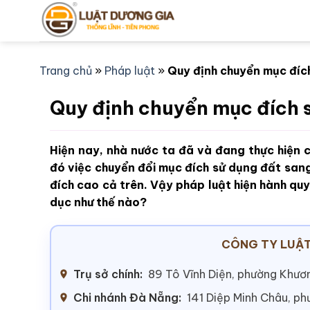
Bỏ
qua
nội
dung
Trang chủ
»
Pháp luật
»
Quy định chuyển mục đíc
Quy định chuyển mục đích s
Hiện nay, nhà nước ta đã và đang thực hiện 
đó việc chuyển đổi mục đích sử dụng đất sang
đích cao cả trên. Vậy pháp luật hiện hành qu
dục như thế nào?
CÔNG TY LUẬT
Trụ sở chính:
89 Tô Vĩnh Diện, phường Khươn
Chi nhánh Đà Nẵng:
141 Diệp Minh Châu, p