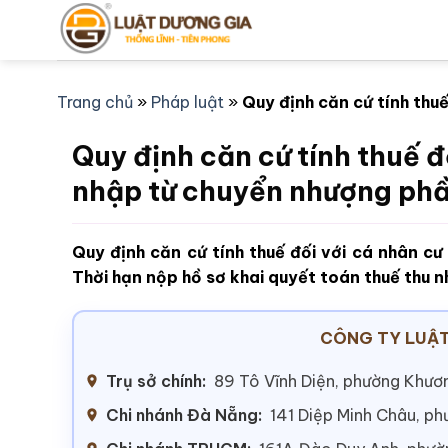
Bỏ
qua
nội
dung
Trang chủ
»
Pháp luật
»
Quy định căn cứ tính thu
Quy định căn cứ tính thuế đ
nhập từ chuyển nhượng ph
Quy định căn cứ tính thuế đối với cá nhân c
Thời hạn nộp hồ sơ khai quyết toán thuế thu 
CÔNG TY LUẬT
Trụ sở chính:
89 Tô Vĩnh Diện, phường Khươn
Chi nhánh Đà Nẵng:
141 Diệp Minh Châu, p