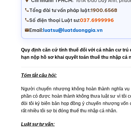
Chi nhánh TPHCM:
161A Đào Duy Anh, phư
Tổng đài tư vấn pháp luật:
1900.6568
Số điện thoại Luật sư:
037.6999996
Email:
luatsu@luatduonggia.vn
Quy định căn cứ tính thuế đối với cá nhân cư tr
hạn nộp hồ sơ khai quyết toán thuế thu nhập cá
Tóm tắt câu hỏi:
Người chuyển nhượng không hoàn thành nghĩa vụ đ
phần có được hoàn thành không thưa luật sư vì tôi 
đòi tôi ký biên bản họp đồng ý chuyển nhượng vốn c
rất nhiều tôi sợ bị đóng thuế thu nhập cá nhân.
Luật sư tư vấn: