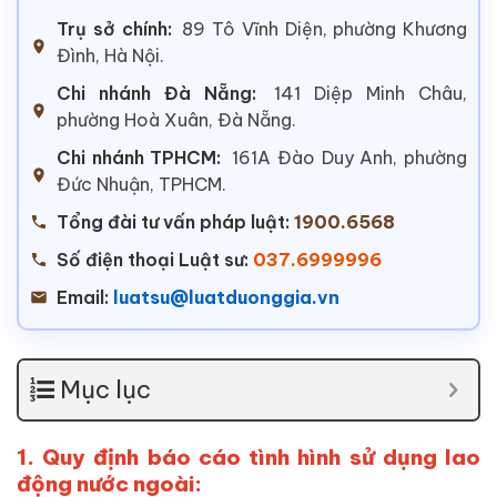
Trụ sở chính:
89 Tô Vĩnh Diện, phường Khương
Đình, Hà Nội.
Chi nhánh Đà Nẵng:
141 Diệp Minh Châu,
phường Hoà Xuân, Đà Nẵng.
Chi nhánh TPHCM:
161A Đào Duy Anh, phường
Đức Nhuận, TPHCM.
Tổng đài tư vấn pháp luật:
1900.6568
Số điện thoại Luật sư:
037.6999996
Email:
luatsu@luatduonggia.vn
Mục lục
1. Quy định báo cáo tình hình sử dụng lao
động nước ngoài: