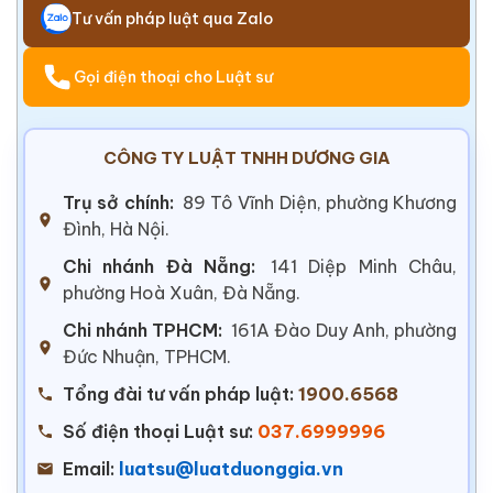
Tư vấn pháp luật qua Zalo
Gọi điện thoại cho Luật sư
CÔNG TY LUẬT TNHH DƯƠNG GIA
Trụ sở chính:
89 Tô Vĩnh Diện, phường Khương
Đình, Hà Nội.
Chi nhánh Đà Nẵng:
141 Diệp Minh Châu,
phường Hoà Xuân, Đà Nẵng.
Chi nhánh TPHCM:
161A Đào Duy Anh, phường
Đức Nhuận, TPHCM.
Tổng đài tư vấn pháp luật:
1900.6568
Số điện thoại Luật sư:
037.6999996
Email:
luatsu@luatduonggia.vn